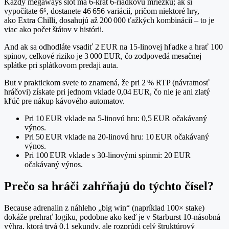
Každý megaways slot má 6‑krát 6‑riadkovú mriežku; ak si
vypočítate 6⁶, dostanete 46 656 variácií, pričom niektoré hry,
ako Extra Chilli, dosahujú až 200 000 ťažkých kombinácií – to je
viac ako počet štátov v histórii.
And ak sa odhodláte vsadiť 2 EUR na 15‑linovej hľadke a hrať 100
spinov, celkové riziko je 3 000 EUR, čo zodpovedá mesačnej
splátke pri splátkovom predaji auta.
But v praktickom svete to znamená, že pri 2 % RTP (návratnosť
hráčovi) získate pri jednom vklade 0,04 EUR, čo nie je ani zlatý
kľúč pre nákup kávového automatov.
Pri 10 EUR vklade na 5‑linovú hru: 0,5 EUR očakávaný
výnos.
Pri 50 EUR vklade na 20‑linovú hru: 10 EUR očakávaný
výnos.
Pri 100 EUR vklade s 30‑linovými spinmi: 20 EUR
očakávaný výnos.
Prečo sa hráči zahŕňajú do týchto čísel?
Because adrenalin z náhleho „big win“ (napríklad 100× stake)
dokáže prehrať logiku, podobne ako keď je v Starburst 10‑násobná
výhra, ktorá trvá 0,1 sekundy, ale rozprúdi celý štruktúrový