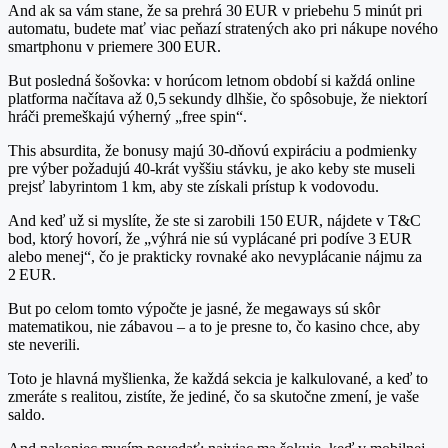
And ak sa vám stane, že sa prehrá 30 EUR v priebehu 5 minút pri
automatu, budete mať viac peňazí stratených ako pri nákupe nového
smartphonu v priemere 300 EUR.
But posledná šošovka: v horúcom letnom období si každá online
platforma načítava až 0,5 sekundy dlhšie, čo spôsobuje, že niektorí
hráči premeškajú výherný „free spin“.
This absurdita, že bonusy majú 30‑dňovú expiráciu a podmienky
pre výber požadujú 40‑krát vyššiu stávku, je ako keby ste museli
prejsť labyrintom 1 km, aby ste získali prístup k vodovodu.
And keď už si myslíte, že ste si zarobili 150 EUR, nájdete v T&C
bod, ktorý hovorí, že „výhrá nie sú vyplácané pri podíve 3 EUR
alebo menej“, čo je prakticky rovnaké ako nevyplácanie nájmu za
2 EUR.
But po celom tomto výpočte je jasné, že megaways sú skôr
matematikou, nie zábavou – a to je presne to, čo kasino chce, aby
ste neverili.
Toto je hlavná myšlienka, že každá sekcia je kalkulované, a keď to
zmeráte s realitou, zistíte, že jediné, čo sa skutočne zmení, je vaše
saldo.