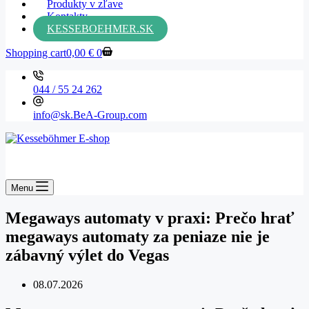
Produkty v zľave
Kontakty
KESSEBOEHMER.SK
Shopping cart
0,00
€
0
044 / 55 24 262
info@sk.BeA-Group.com
Menu
Megaways automaty v praxi: Prečo hrať
megaways automaty za peniaze nie je
zábavný výlet do Vegas
08.07.2026