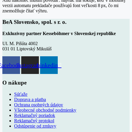
And nakoniec musím povedať: najviac ma šokuje, keď v mobilnej
verzii automatu prekladače používajú font veľkosti 8 px, čo mi
znemožňuje čítať výhru.
BeA Slovensko, spol. s r. o.
Exkluzívny partner Kesseböhmer v Slovenskej republike
Ul. M. Pišúta 4002
031 01 Liptovský Mikuláš
Facebook
Instagram
Linkedin
O nákupe
Súťaže
Doprava a platba
Ochrana osobných údajov
Všeobecné obchodné podmienky
Reklamačný poriadok
Reklamačný protokol
Odstúpenie od zmluvy