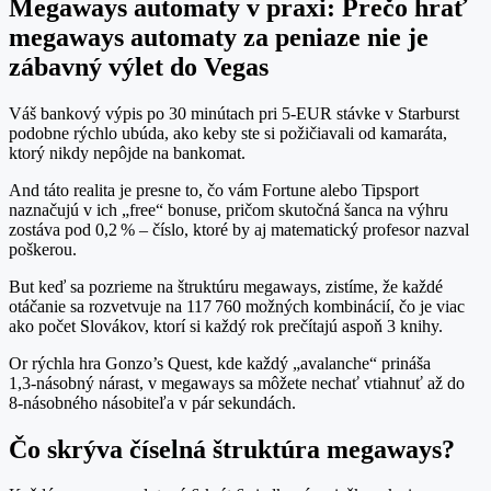
Megaways automaty v praxi: Prečo hrať
megaways automaty za peniaze nie je
zábavný výlet do Vegas
Váš bankový výpis po 30 minútach pri 5‑EUR stávke v Starburst
podobne rýchlo ubúda, ako keby ste si požičiavali od kamaráta,
ktorý nikdy nepôjde na bankomat.
And táto realita je presne to, čo vám Fortune alebo Tipsport
naznačujú v ich „free“ bonuse, pričom skutočná šanca na výhru
zostáva pod 0,2 % – číslo, ktoré by aj matematický profesor nazval
poškerou.
But keď sa pozrieme na štruktúru megaways, zistíme, že každé
otáčanie sa rozvetvuje na 117 760 možných kombinácií, čo je viac
ako počet Slovákov, ktorí si každý rok prečítajú aspoň 3 knihy.
Or rýchla hra Gonzo’s Quest, kde každý „avalanche“ prináša
1,3‑násobný nárast, v megaways sa môžete nechať vtiahnuť až do
8‑násobného násobiteľa v pár sekundách.
Čo skrýva číselná štruktúra megaways?