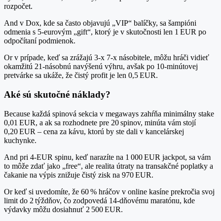
rozpočet.
And v Dox, kde sa často objavujú „VIP“ balíčky, sa šampióni
odmenia s 5‑eurovým „gift“, ktorý je v skutočnosti len 1 EUR po
odpočítaní podmienok.
Or v prípade, keď sa zrážajú 3‑x 7‑x násobitele, môžu hráči vidieť
okamžitú 21‑násobnú navýšenú výhru, avšak po 10‑minútovej
pretvárke sa ukáže, že čistý profit je len 0,5 EUR.
Aké sú skutočné náklady?
Because každá spinová sekcia v megaways zahŕňa minimálny stake
0,01 EUR, a ak sa rozhodnete pre 20 spinov, minúta vám stojí
0,20 EUR – cena za kávu, ktorú by ste dali v kancelárskej
kuchynke.
And pri 4‑EUR spinu, keď narazíte na 1 000 EUR jackpot, sa vám
to môže zdať jako „free“, ale realita útraty na transakčné poplatky a
čakanie na výpis znižuje čistý zisk na 970 EUR.
Or keď si uvedomíte, že 60 % hráčov v online kasíne prekročia svoj
limit do 2 týždňov, čo zodpovedá 14‑dňovému maratónu, kde
výdavky môžu dosiahnuť 2 500 EUR.