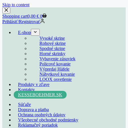
Skip to content
Shopping cart
0,00
€
0
Prihlásiť/Registrovať
E-shop
Vysoké skrine
Rohové skrine
Spodné skrine
Horné skrinky
Vybavenie zásuviek
Policové kovanie
Výpredaj Häfele
Nábytkové kovanie
LOOX osvetlenie
Produkty v zľave
Kontakty
KESSEBOEHMER.SK
Súťaže
Doprava a platba
Ochrana osobných údajov
Všeobecné obchodné podmienky
Reklamačný poriadok