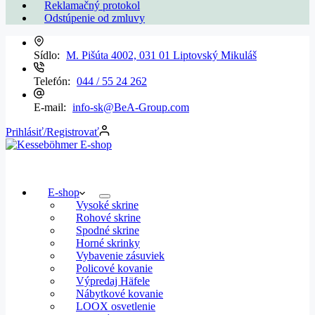
Reklamačný protokol
Odstúpenie od zmluvy
Sídlo:
M. Pišúta 4002, 031 01 Liptovský Mikuláš
Telefón:
044 / 55 24 262
E-mail:
info-sk@BeA-Group.com
Prihlásiť/Registrovať
E-shop
Vysoké skrine
Rohové skrine
Spodné skrine
Horné skrinky
Vybavenie zásuviek
Policové kovanie
Výpredaj Häfele
Nábytkové kovanie
LOOX osvetlenie