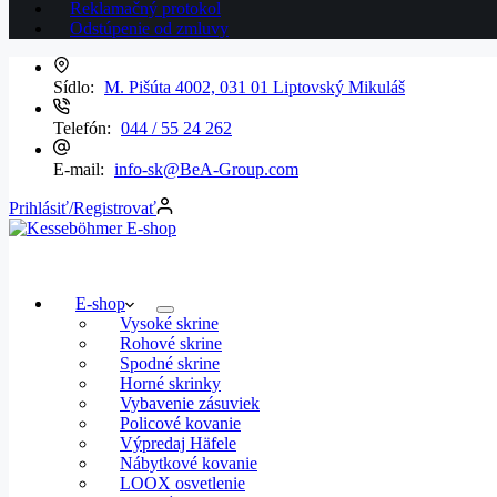
Reklamačný protokol
Odstúpenie od zmluvy
Sídlo:
M. Pišúta 4002, 031 01 Liptovský Mikuláš
Telefón:
044 / 55 24 262
E-mail:
info-sk@BeA-Group.com
Prihlásiť/Registrovať
E-shop
Vysoké skrine
Rohové skrine
Spodné skrine
Horné skrinky
Vybavenie zásuviek
Policové kovanie
Výpredaj Häfele
Nábytkové kovanie
LOOX osvetlenie