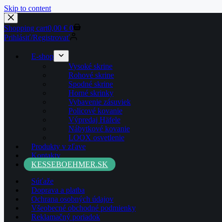
Skip to content
Shopping cart
0,00
€
0
Prihlásiť/Registrovať
E-shop
Vysoké skrine
Rohové skrine
Spodné skrine
Horné skrinky
Vybavenie zásuviek
Policové kovanie
Výpredaj Häfele
Nábytkové kovanie
LOOX osvetlenie
Produkty v zľave
Kontakty
KESSEBOEHMER.SK
Súťaže
Doprava a platba
Ochrana osobných údajov
Všeobecné obchodné podmienky
Reklamačný poriadok