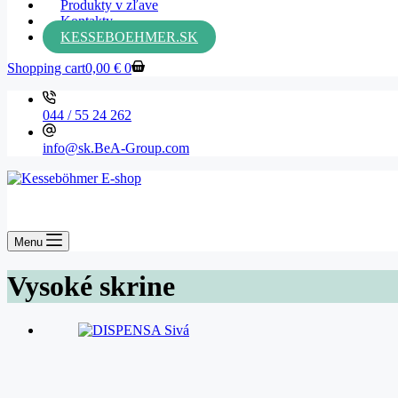
Produkty v zľave
Kontakty
KESSEBOEHMER.SK
Shopping cart
0,00
€
0
044 / 55 24 262
info@sk.BeA-Group.com
Menu
Vysoké skrine