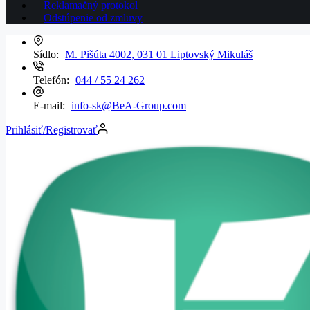
Reklamačný protokol
Odstúpenie od zmluvy
Sídlo:
M. Pišúta 4002, 031 01 Liptovský Mikuláš
Telefón:
044 / 55 24 262
E-mail:
info-sk@BeA-Group.com
Prihlásiť/Registrovať