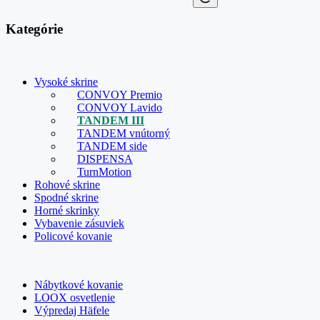
Kategórie
Vysoké skrine
CONVOY Premio
CONVOY Lavido
TANDEM III
TANDEM vnútorný
TANDEM side
DISPENSA
TurnMotion
Rohové skrine
Spodné skrine
Horné skrinky
Vybavenie zásuviek
Policové kovanie
Nábytkové kovanie
LOOX osvetlenie
Výpredaj Häfele