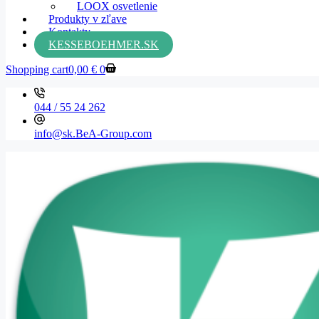
LOOX osvetlenie
Produkty v zľave
Kontakty
KESSEBOEHMER.SK
Shopping cart
0,00
€
0
044 / 55 24 262
info@sk.BeA-Group.com