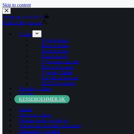
Skip to content
Shopping cart
0,00
€
0
Prihlásiť/Registrovať
E-shop
Vysoké skrine
Rohové skrine
Spodné skrine
Horné skrinky
Vybavenie zásuviek
Policové kovanie
Výpredaj Häfele
Nábytkové kovanie
LOOX osvetlenie
Produkty v zľave
Kontakty
KESSEBOEHMER.SK
Súťaže
Doprava a platba
Ochrana osobných údajov
Všeobecné obchodné podmienky
Reklamačný poriadok