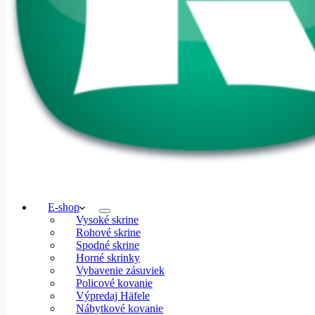
E-shop
Vysoké skrine
Rohové skrine
Spodné skrine
Horné skrinky
Vybavenie zásuviek
Policové kovanie
Výpredaj Häfele
Nábytkové kovanie