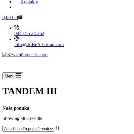
Kontakty
KESSEBOEHMER.SK
Shopping
0,00
€
0
cart
044 / 55 24 262
info@sk.BeA-Group.com
Menu
TANDEM III
Naša ponuka
Showing all 2 results