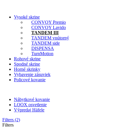
Vysoké skrine
CONVOY Premio
CONVOY Lavido
TANDEM III
TANDEM vnútorný
TANDEM side
DISPENSA
TurnMotion
Rohové skrine
Spodné skrine
Horné skrinky
Vybavenie zásuviek
Policové kovanie
Nábytkové kovanie
LOOX osvetlenie
Výpredaj Häfele
Filters (2)
Filters