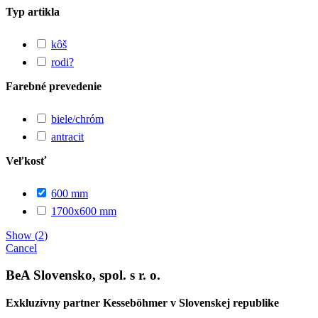
Typ artikla
kôš
rodi?
Farebné prevedenie
biele/chróm
antracit
Veľkosť
600 mm
1700x600 mm
Show
(
2
)
Cancel
BeA Slovensko, spol. s r. o.
Exkluzívny partner Kesseböhmer v Slovenskej republike