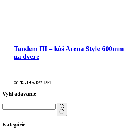
Tandem III – kôš Arena Style 600mm
na dvere
This product has multiple variants. The o
45,39
€
od
bez DPH
chosen on the product page
Vyhľadávanie
Search
for:
Kategórie