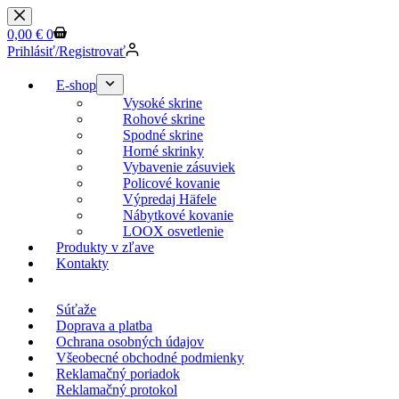
Skip
to
Shopping
0,00
€
0
content
cart
Prihlásiť/Registrovať
E-shop
Vysoké skrine
Rohové skrine
Spodné skrine
Horné skrinky
Vybavenie zásuviek
Policové kovanie
Výpredaj Häfele
Nábytkové kovanie
LOOX osvetlenie
Produkty v zľave
Kontakty
KESSEBOEHMER.SK
Súťaže
Doprava a platba
Ochrana osobných údajov
Všeobecné obchodné podmienky
Reklamačný poriadok
Reklamačný protokol