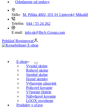
Odstúpenie od zmluvy
Sídlo:
M. Pišúta 4002, 031 01 Liptovský Mikuláš
Telefón:
044 / 55 24 262
E-mail:
info-sk@BeA-Group.com
Prihlásiť/Registrovať
E-shop
Vysoké skrine
Rohové skrine
Spodné skrine
Horné skrinky
Vybavenie zásuviek
Policové kovanie
Výpredaj Häfele
Nábytkové kovanie
LOOX osvetlenie
Produkty v zľave