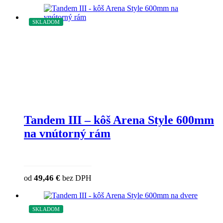
SKLADOM
Tandem III – kôš Arena Style 600mm
na vnútorný rám
This product has multiple variants. The o
49,46
€
od
bez DPH
chosen on the product page
SKLADOM