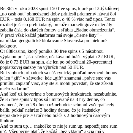
Bet365 v roku 2023 spustil 50 free spins, ktoré po 12‑týždňovej
„no cash out“ obmedzenej doby priniesli priemerný návrat 8,4
EUR – teda 0,168 EUR na spin, o 40 % viac než tipos. Tento
rozdiel je často prehliadaný, pretože marketingové materiály
zabalia čísla do zlatých fontov a sľúbia „žiadne obmedzenia“.
V praxi však každá platforma má svoje „čierne listy“ –
napríklad geografické blokovanie Slovenska pre niektoré
jackpoty.
Or 888casino, ktorý ponúka 30 free spins s 5‑násobnou
výplatou pri 1,2‑x stávke, očakáva od hráča výplatu 22 EUR,
čo je 0,73 EUR na spin, ale len po odpočítaní 20‑percentnej
poplatkovej sadzby na výhrách nad 50 EUR.
But v oboch prípadoch sa náš cynický pohľad nezmení: bonus
je len “gift” v zátvorke, kde „gift“ znamená „práve sme vás
prinútili zaplatiť viac, aby ste si mohli povedať, že ste získali
niečo zadarmo“.
And keď už hovoríme o bonusových štruktúrach, nezabudnite,
že 85 free spins v tipos sú limitované na 3 hry denne, čo
znamená, že po 28 dňoch už nebudete schopní vyčerpať celý
balík, pokiaľ nehrá­te 3 hodiny denne, čo je štatisticky
nepraktické pre 70‑ročného hráča s 2‑hodinovým časovým
limitom.
And to sum up… (nakoľko to nie je sum up, nepoužijeme sum
up). Všeobecne platí, že každá „bez vkladu“ akcia má v