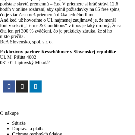
podstate skrytú premennú – čas. V priemere si hráč strávi 12,6
hodín v online rozhraní, aby splnil požiadavky na 85 free spins,
čo je viac času než priemerná dĺžka jedného filmu.
And keď už hovoríme o UI, najmenej zaujímavé je, že menší
font v sekcii „Terms & Conditions“ v tipos je taký drobný, že sa
číta len pri 300 % zväčšení, čo je prakticky záruka, že si ho
nikto prečíta.
BeA Slovensko, spol. s r. o.
Exkluzívny partner Kesseböhmer v Slovenskej republike
Ul. M. Pišúta 4002
031 01 Liptovský Mikuláš
O nákupe
Súťaže
Doprava a platba
Ochrana osobných údajov