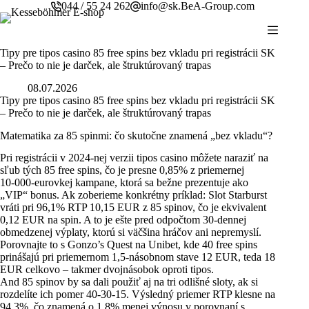
044 / 55 24 262
info@sk.BeA-Group.com
Tipy pre tipos casino 85 free spins bez vkladu pri registrácii SK
– Prečo to nie je darček, ale štruktúrovaný trapas
08.07.2026
Tipy pre tipos casino 85 free spins bez vkladu pri registrácii SK
– Prečo to nie je darček, ale štruktúrovaný trapas
Matematika za 85 spinmi: čo skutočne znamená „bez vkladu“?
Pri registrácii v 2024‑nej verzii tipos casino môžete naraziť na
sľub tých 85 free spins, čo je presne 0,85% z priemernej
10‑000‑eurovkej kampane, ktorá sa bežne prezentuje ako
„VIP“ bonus. Ak zoberieme konkrétny príklad: Slot Starburst
vráti pri 96,1% RTP 10,15 EUR z 85 spinov, čo je ekvivalent
0,12 EUR na spin. A to je ešte pred odpočtom 30‑dennej
obmedzenej výplaty, ktorú si väčšina hráčov ani nepremyslí.
Porovnajte to s Gonzo’s Quest na Unibet, kde 40 free spins
prinášajú pri priemernom 1,5‑násobnom stave 12 EUR, teda 18
EUR celkovo – takmer dvojnásobok oproti tipos.
And 85 spinov by sa dali použiť aj na tri odlišné sloty, ak si
rozdelíte ich pomer 40‑30‑15. Výsledný priemer RTP klesne na
94,3%, čo znamená o 1,8% menej výnosu v porovnaní s