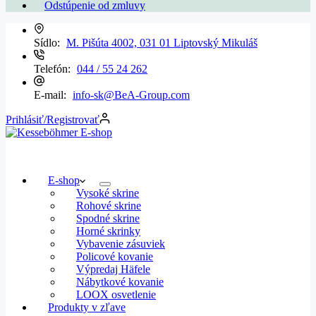
Odstúpenie od zmluvy
Sídlo:
M. Pišúta 4002, 031 01 Liptovský Mikuláš
Telefón:
044 / 55 24 262
E-mail:
info-sk@BeA-Group.com
Prihlásiť/Registrovať
E-shop
Vysoké skrine
Rohové skrine
Spodné skrine
Horné skrinky
Vybavenie zásuviek
Policové kovanie
Výpredaj Häfele
Nábytkové kovanie
LOOX osvetlenie
Produkty v zľave