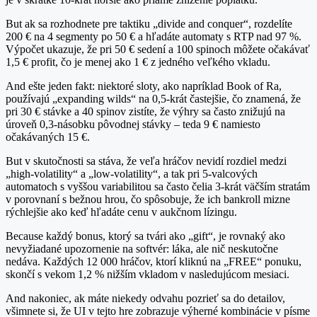
But ak sa rozhodnete pre taktiku „divide and conquer“, rozdelíte
200 € na 4 segmenty po 50 € a hľadáte automaty s RTP nad 97 %.
Výpočet ukazuje, že pri 50 € sedení a 100 spinoch môžete očakávať
1,5 € profit, čo je menej ako 1 € z jedného veľkého vkladu.
And ešte jeden fakt: niektoré sloty, ako napríklad Book of Ra,
používajú „expanding wilds“ na 0,5‑krát častejšie, čo znamená, že
pri 30 € stávke a 40 spinov zistíte, že výhry sa často znižujú na
úroveň 0,3‑násobku pôvodnej stávky – teda 9 € namiesto
očakávaných 15 €.
But v skutočnosti sa stáva, že veľa hráčov nevidí rozdiel medzi
„high‑volatility“ a „low‑volatility“, a tak pri 5‑valcových
automatoch s vyššou variabilitou sa často čelia 3‑krát väčším stratám
v porovnaní s bežnou hrou, čo spôsobuje, že ich bankroll mizne
rýchlejšie ako keď hľadáte cenu v aukčnom lízingu.
Because každý bonus, ktorý sa tvári ako „gift“, je rovnaký ako
nevyžiadané upozornenie na softvér: láka, ale nič neskutočne
nedáva. Každých 12 000 hráčov, ktorí kliknú na „FREE“ ponuku,
skončí s vekom 1,2 % nižším vkladom v nasledujúcom mesiaci.
And nakoniec, ak máte niekedy odvahu pozrieť sa do detailov,
všimnete si, že UI v tejto hre zobrazuje výherné kombinácie v písme