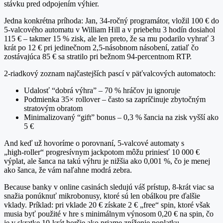
stávku pred odpojením výhier.
Jedna konkrétna príhoda: Jan, 34‑ročný programátor, vložil 100 € do
5‑valcového automatu v William Hill a v priebehu 3 hodín dosiahol
115 € – takmer 15 % zisk, ale len preto, že sa mu podarilo vyhrať 3
krát po 12 € pri jedinečnom 2,5‑násobnom násobení, zatiaľ čo
zostávajúca 85 € sa stratilo pri bežnom 94‑percentnom RTP.
2‑riadkový zoznam najčastejších pascí v päťvalcových automatoch:
Udalosť “dobrá výhra” – 70 % hráčov ju ignoruje
Podmienka 35× rollover – často sa zapríčinuje zbytočným
stratovým obratom
Minimalizovaný “gift” bonus – 0,3 % šancia na zisk vyšší ako
5 €
And keď už hovoríme o porovnaní, 5‑valcové automaty s
„high‑roller“ progresívnym jackpotom môžu priniesť 10 000 €
výplat, ale šanca na takú výhru je nižšia ako 0,001 %, čo je menej
ako šanca, že vám naľahne modrá zebra.
Because banky v online casinách sledujú váš prístup, 8‑krát viac sa
snažia ponúknuť mikrobonusy, ktoré sú len obálkou pre ďalšie
vklady. Príklad: pri vklade 20 € získate 2 € „free“ spin, ktoré však
musia byť použité v hre s minimálnym výnosom 0,20 € na spin, čo
je v skratke 10‑krát horšie ako priame zníženie poplatku.