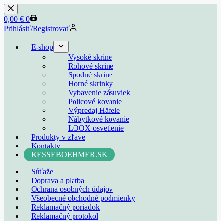
0,00
€
0
Prihlásiť/Registrovať
E-shop
Vysoké skrine
Rohové skrine
Spodné skrine
Horné skrinky
Vybavenie zásuviek
Policové kovanie
Výpredaj Häfele
Nábytkové kovanie
LOOX osvetlenie
Produkty v zľave
Kontakty
KESSEBOEHMER.SK
Súťaže
Doprava a platba
Ochrana osobných údajov
Všeobecné obchodné podmienky
Reklamačný poriadok
Reklamačný protokol