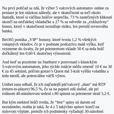
Na prvý pohľad sa zdá, že výber 5 valcových automatov online za
peniaze je len otázkou náhody, ale v skutočnosti sa točí okolo
štatistík, ktoré si väčšina hráčov neprečíta. 73 % nastrčených kliknutí
skončí na neďalekej vkladačke a 27 % sa odvedie za „exkluzívny“
bonus, ktorý v skutočnosti neznižuje riziko, len preruší rovnováhu
banku.
Bet365 ponúka „VIP“ bonusy, ktoré tvoria 1,2 % všetkých
vstupných vkladov, čo je v podstate podozrivo malá výška, keď
vezmeme do úvahy, že pri priemernom vklade 50 € sa teda hráč
dočkálený len 0,60 € skutočnej výnosnosti.
And keď sa pozrieme na Starburst v porovnaní s klasickým
5‑valcovým automatom, jeho rýchle rotácie môžu zmeniť 10 € na 30
€ za 45 sekúnd, pričom gonzo’s Quest má 3‑krát vyššiu volatilitu a
teda menší, ale potenciálne väčší výnos.
Unibet zasa odhalí, že ich najčastejší päťvalcový „titan“ má RTP
(return‑to‑player) 96,5 %, čo sa na papieri zdá slušné, ale pri
reálnom 40‑minútovom sedení s 80 spinmi sa priemerne stratí 5,2 €.
But kým niektorí hráči tvrdia, že “free” spiny sú darom od
neznámeho, realita je taká, že 4 z 5 takýchto spinov končí na
nulovom výplate, pretože ich podmienky vyžadujú 30‑násobnú