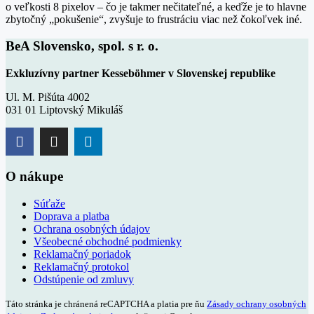
o veľkosti 8 pixelov – čo je takmer nečitateľné, a keďže je to hlavne
zbytočný „pokušenie“, zvyšuje to frustráciu viac než čokoľvek iné.
BeA Slovensko, spol. s r. o.
Exkluzívny partner Kesseböhmer v Slovenskej republike
Ul. M. Pišúta 4002
031 01 Liptovský Mikuláš
O nákupe
Súťaže
Doprava a platba
Ochrana osobných údajov
Všeobecné obchodné podmienky
Reklamačný poriadok
Reklamačný protokol
Odstúpenie od zmluvy
Táto stránka je chránená reCAPTCHA a platia pre ňu
Zásady ochrany osobných