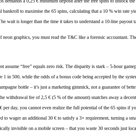
 demands a 0,25 € minimum deposit after the free spins to unlock the c
 bankroll to maximise the 65 spins, calculating that a 10 % win rate yield
 wait is longer than the time it takes to understand a 10‑line payout tab
r of neon graphics, you must read the T&C like a forensic accountant. 
nt assume “free” equals zero risk. The disparity is stark – 5‑hour gamep
are 1 in 500, while the odds of a bonus code being accepted by the system
pagne bottle – it’s just a marketing gimmick, not a guarantee of bette
d the withdrawal fee of 2,5 € (5 % of the amount) snatches away a decen
r day, you cannot even realize the full potential of the 65 spins if you
ed to wager an additional 30 € to satisfy a 3× requirement, turning a smal
tically invisible on a mobile screen – that you waste 30 seconds just loca