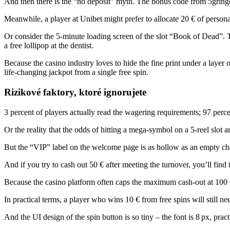
And then there is the “no deposit” myth. The bonus code from 5gringos
Meanwhile, a player at Unibet might prefer to allocate 20 € of personal
Or consider the 5‑minute loading screen of the slot “Book of Dead”. The
a free lollipop at the dentist.
Because the casino industry loves to hide the fine print under a laye
life‑changing jackpot from a single free spin.
Rizikové faktory, ktoré ignorujete
3 percent of players actually read the wagering requirements; 97 perce
Or the reality that the odds of hitting a mega‑symbol on a 5‑reel slot 
But the “VIP” label on the welcome page is as hollow as an empty cham
And if you try to cash out 50 € after meeting the turnover, you’ll fin
Because the casino platform often caps the maximum cash‑out at 100 € pe
In practical terms, a player who wins 10 € from free spins will still ne
And the UI design of the spin button is so tiny – the font is 8 px, prac