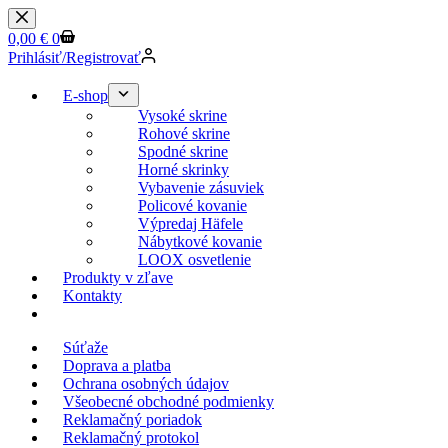
0,00
€
0
Prihlásiť/Registrovať
E-shop
Vysoké skrine
Rohové skrine
Spodné skrine
Horné skrinky
Vybavenie zásuviek
Policové kovanie
Výpredaj Häfele
Nábytkové kovanie
LOOX osvetlenie
Produkty v zľave
Kontakty
KESSEBOEHMER.SK
Súťaže
Doprava a platba
Ochrana osobných údajov
Všeobecné obchodné podmienky
Reklamačný poriadok
Reklamačný protokol