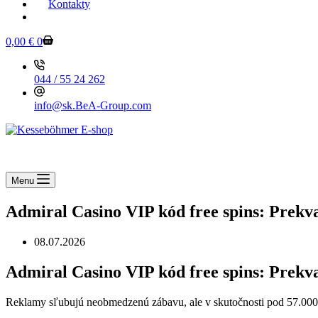
Kontakty
KESSEBOEHMER.SK
Shopping
0,00
€
0
cart
044 / 55 24 262
info@sk.BeA-Group.com
Menu
Admiral Casino VIP kód free spins: Prekva
08.07.2026
Admiral Casino VIP kód free spins: Prekva
Reklamy sľubujú neobmedzenú zábavu, ale v skutočnosti pod 57.000 h