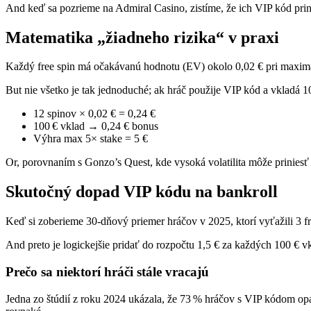
And keď sa pozrieme na Admiral Casino, zistíme, že ich VIP kód prináš
Matematika „žiadneho rizika“ v praxi
Každý free spin má očakávanú hodnotu (EV) okolo 0,02 € pri maximál
But nie všetko je tak jednoduché; ak hráč použije VIP kód a vkladá 1
12 spinov × 0,02 € = 0,24 €
100 € vklad → 0,24 € bonus
Výhra max 5× stake = 5 €
Or, porovnaním s Gonzo’s Quest, kde vysoká volatilita môže priniesť 
Skutočný dopad VIP kódu na bankroll
Keď si zoberieme 30‑dňový priemer hráčov v 2025, ktorí vyťažili 3 fr
And preto je logickejšie pridať do rozpočtu 1,5 € za každých 100 € 
Prečo sa niektorí hráči stále vracajú
Jedna zo štúdií z roku 2024 ukázala, že 73 % hráčov s VIP kódom opa