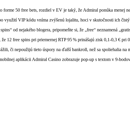
 forme 50 free bets, rozdiel v EV je taký, že Admiral ponúka menej n
v po využití VIP kódu vníma zvýšenú lojalitu, hoci v skutočnosti ich čis
ins“ od nejakého blogera, pripomeňte si, že „free“ neznamená „gratis“, 
 že 12 free spins pri priemernej RTP 95 % prinášajú zisk 0,1‑0,3 € pri 
ážili, či nepoužijú tieto úspory na ďalší bankroll, než sa spoliehalia n
obilnej aplikácii Admiral Casino zobrazuje pop-up s textom v 9‑bodovom 