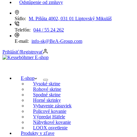
Odstúpenie od zmluvy
Sídlo:
M. Pišúta 4002, 031 01 Liptovský Mikuláš
Telefón:
044 / 55 24 262
E-mail:
info-sk@BeA-Group.com
Prihlásiť/Registrovať
E-shop
Vysoké skrine
Rohové skrine
Spodné skrine
Horné skrinky
Vybavenie zásuviek
Policové kovanie
Výpredaj Häfele
Nábytkové kovanie
LOOX osvetlenie
Produkty v zľave