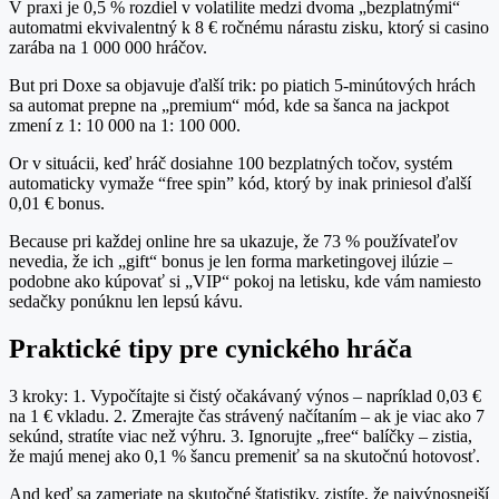
V praxi je 0,5 % rozdiel v volatilite medzi dvoma „bezplatnými“
automatmi ekvivalentný k 8 € ročnému nárastu zisku, ktorý si casino
zarába na 1 000 000 hráčov.
But pri Doxe sa objavuje ďalší trik: po piatich 5‑minútových hrách
sa automat prepne na „premium“ mód, kde sa šanca na jackpot
zmení z 1: 10 000 na 1: 100 000.
Or v situácii, keď hráč dosiahne 100 bezplatných točov, systém
automaticky vymaže “free spin” kód, ktorý by inak priniesol ďalší
0,01 € bonus.
Because pri každej online hre sa ukazuje, že 73 % používateľov
nevedia, že ich „gift“ bonus je len forma marketingovej ilúzie –
podobne ako kúpovať si „VIP“ pokoj na letisku, kde vám namiesto
sedačky ponúknu len lepsú kávu.
Praktické tipy pre cynického hráča
3 kroky: 1. Vypočítajte si čistý očakávaný výnos – napríklad 0,03 €
na 1 € vkladu. 2. Zmerajte čas strávený načítaním – ak je viac ako 7
sekúnd, stratíte viac než výhru. 3. Ignorujte „free“ balíčky – zistia,
že majú menej ako 0,1 % šancu premeniť sa na skutočnú hotovosť.
And keď sa zameriate na skutočné štatistiky, zistíte, že najvýnosnejší