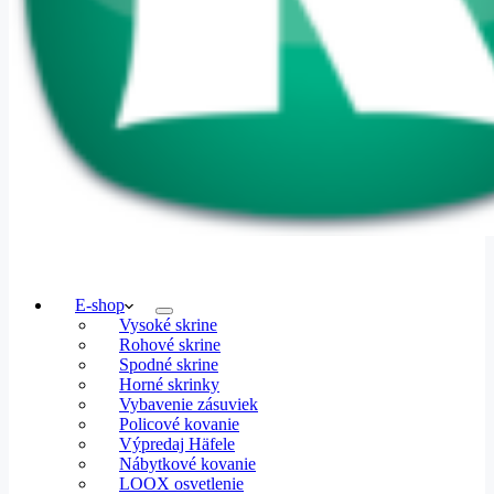
E-shop
Vysoké skrine
Rohové skrine
Spodné skrine
Horné skrinky
Vybavenie zásuviek
Policové kovanie
Výpredaj Häfele
Nábytkové kovanie
LOOX osvetlenie