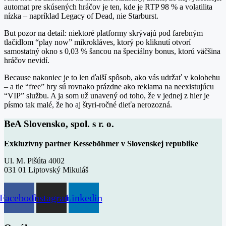
automat pre skúsených hráčov je ten, kde je RTP 98 % a volatilita
nízka – napríklad Legacy of Dead, nie Starburst.
But pozor na detail: niektoré platformy skrývajú pod farebným
tlačidlom “play now” mikrokláves, ktorý po kliknutí otvorí
samostatný okno s 0,03 % šancou na špeciálny bonus, ktorú väčšina
hráčov nevidí.
Because nakoniec je to len ďalší spôsob, ako vás udržať v kolobehu
– a tie “free” hry sú rovnako prázdne ako reklama na neexistujúcu
“VIP” službu. A ja som už unavený od toho, že v jednej z hier je
písmo tak malé, že ho aj štyri-ročné dieťa nerozozná.
BeA Slovensko, spol. s r. o.
Exkluzívny partner Kesseböhmer v Slovenskej republike
Ul. M. Pišúta 4002
031 01 Liptovský Mikuláš
Facebook
Instagram
Linkedin