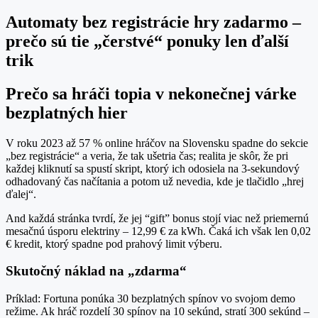
Automaty bez registrácie hry zadarmo –
prečo sú tie „čerstvé“ ponuky len ďalší
trik
Prečo sa hráči topia v nekonečnej várke
bezplatných hier
V roku 2023 až 57 % online hráčov na Slovensku spadne do sekcie
„bez registrácie“ a veria, že tak ušetria čas; realita je skôr, že pri
každej kliknutí sa spustí skript, ktorý ich odosiela na 3‑sekundový
odhadovaný čas načítania a potom už nevedia, kde je tlačidlo „hrej
ďalej“.
And každá stránka tvrdí, že jej “gift” bonus stojí viac než priemernú
mesačnú úsporu elektriny – 12,99 € za kWh. Čaká ich však len 0,02
€ kredit, ktorý spadne pod prahový limit výberu.
Skutočný náklad na „zdarma“
Príklad: Fortuna ponúka 30 bezplatných spínov vo svojom demo
režime. Ak hráč rozdelí 30 spínov na 10 sekúnd, stratí 300 sekúnd –