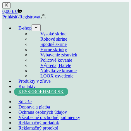
Skip
to
Shopping
0,00
€
0
content
cart
Prihlásiť/Registrovať
E-shop
Vysoké skrine
Rohové skrine
Spodné skrine
Horné skrinky
Vybavenie zásuviek
Policové kovanie
Výpredaj Häfele
Nábytkové kovanie
LOOX osvetlenie
Produkty v zľave
Kontakty
KESSEBOEHMER.SK
Súťaže
Doprava a platba
Ochrana osobných údajov
Všeobecné obchodné podmienky
Reklamačný poriadok
Reklamačný protokol