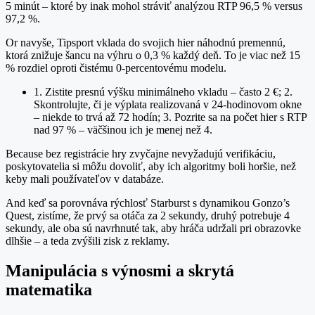
5 minút – ktoré by inak mohol stráviť analýzou RTP 96,5 % versus
97,2 %.
Or navyše, Tipsport vklada do svojich hier náhodnú premennú,
ktorá znižuje šancu na výhru o 0,3 % každý deň. To je viac než 15
% rozdiel oproti čistému 0‑percentovému modelu.
1. Zistite presnú výšku minimálneho vkladu – často 2 €; 2.
Skontrolujte, či je výplata realizovaná v 24‑hodinovom okne
– niekde to trvá až 72 hodín; 3. Pozrite sa na počet hier s RTP
nad 97 % – väčšinou ich je menej než 4.
Because bez registrácie hry zvyčajne nevyžadujú verifikáciu,
poskytovatelia si môžu dovoliť, aby ich algoritmy boli horšie, než
keby mali používateľov v databáze.
And keď sa porovnáva rýchlosť Starburst s dynamikou Gonzo’s
Quest, zistíme, že prvý sa otáča za 2 sekundy, druhý potrebuje 4
sekundy, ale oba sú navrhnuté tak, aby hráča udržali pri obrazovke
dlhšie – a teda zvýšili zisk z reklamy.
Manipulácia s výnosmi a skrytá
matematika