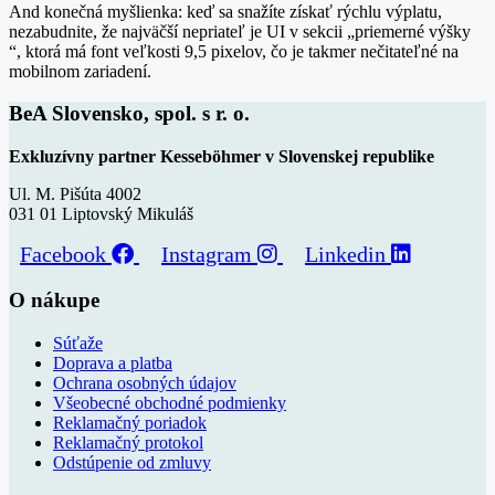
And konečná myšlienka: keď sa snažíte získať rýchlu výplatu,
nezabudnite, že najväčší nepriateľ je UI v sekcii „priemerné výšky
“, ktorá má font veľkosti 9,5 pixelov, čo je takmer nečitateľné na
mobilnom zariadení.
BeA Slovensko, spol. s r. o.
Exkluzívny partner Kesseböhmer v Slovenskej republike
Ul. M. Pišúta 4002
031 01 Liptovský Mikuláš
Facebook
Instagram
Linkedin
O nákupe
Súťaže
Doprava a platba
Ochrana osobných údajov
Všeobecné obchodné podmienky
Reklamačný poriadok
Reklamačný protokol
Odstúpenie od zmluvy