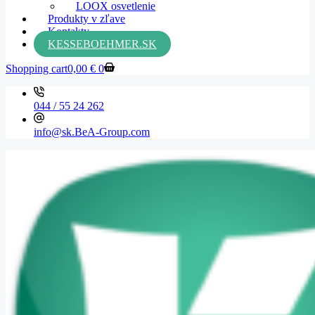
LOOX osvetlenie
Produkty v zľave
Kontakty
KESSEBOEHMER.SK
Shopping cart
0,00
€
0
044 / 55 24 262
info@sk.BeA-Group.com