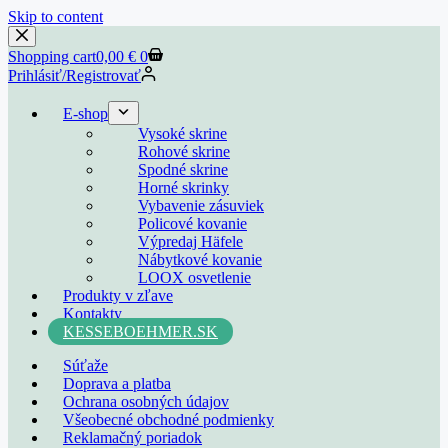
Skip to content
Shopping cart
0,00
€
0
Prihlásiť/Registrovať
E-shop
Vysoké skrine
Rohové skrine
Spodné skrine
Horné skrinky
Vybavenie zásuviek
Policové kovanie
Výpredaj Häfele
Nábytkové kovanie
LOOX osvetlenie
Produkty v zľave
Kontakty
KESSEBOEHMER.SK
Súťaže
Doprava a platba
Ochrana osobných údajov
Všeobecné obchodné podmienky
Reklamačný poriadok