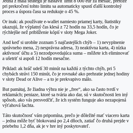
Jedna z mála stratégií je nastaviť limit 8 000 eur za mesiac, pretože
pri prekročení tohto limitu sa automaticky spustí ďalší kontrolný
proces a úspora času sa redukuje o 45 %.
Or inak: ak používate e-wallet namiesto priamej karty, štatistiky
ukazujú, že výplatný čas klesá z 72 hodín na 33,5 hodín, čo je
rýchlejšie než priblíženie kópií v sloty Mega Joker.
And keď si urobíte zoznam 5 najčastejších chýb – 1) nevyplnenie
správneho mena, 2) nesprávna adresa, 3) neaktívna karta, 4) nízka
aktívnosť účtu a 5) nezodpovedajúca suma – môžete ich eliminovať
a ušetriť si aspoň 12 hodín mesačne.
Príklad: ak hráč udelí 30 minút na každú z týchto chýb, pri 5
chybách strávi 150 minút, čo je rovnaké ako prehratie jednej hodiny
v sloty Dead or Alive – a to je prekvapivo málo.
But pamätaj, že žiadna výhra nie je „free“, ako sa často tvrdí v
reklamách; peniaze, ktoré sa tvária ako dar, sú v skutočnosti len iný
spôsob, ako vás presvedčiť, že ich systém funguje ako nezapojená
výťahová šachta.
Táto skutočnosť vám pripomína, prečo je dôležité mať viacero karta
– jedna môže byť blokovaná po 2,4 dňoch, zatiaľ čo druhá prejde v
priebehu 1,2 dňa, ak je v hre iný poskytovateľ.