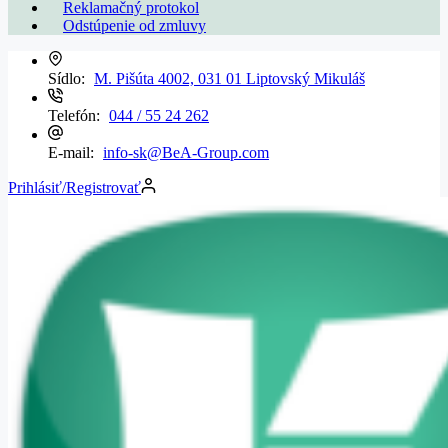
Reklamačný protokol
Odstúpenie od zmluvy
Sídlo:
M. Pišúta 4002, 031 01 Liptovský Mikuláš
Telefón:
044 / 55 24 262
E-mail:
info-sk@BeA-Group.com
Prihlásiť/Registrovať