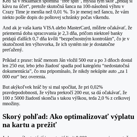
Keď sa v reklamách spomína “free spin”, myslia tým skôr „pridaj si
kávu na účet“, pretože skutočná šanca na 100‑násobnú výhru v
Crazy Time je menšia než 0,01 %. To je menej než šancu, že vám
niekto pošle dopis do poštovej schránky počas víkendu.
And ak je vaša karta VISA alebo MasterCard, môžete očakávať, že
priemerná doba spracovania je 2,3 dňa, pričom niektoré banky
pridajú ďalších 0,7 dňa kvôli “bezpečnostným kontrolám”, čo je v
skutočnosti len výhovorka, že ich systém nie je dostatočne
preťažený.
Príklad z praxe: hráč menom Ján vložil 500 eur a po 3 dňoch dostal
len 250 eur, lebo jeho žiadosť spadla pod kategóriu “nedostatočná
dokumentácia”, čo mu pripomínalo, že nikdy nekúpite auto „za 1
000 eur“ bez overenia.
But akýkoľvek hráč by si mal spočítat, že pri 0,02%
pravdepodobnosti, že výhra prekročí 200 eur, sa dá očakávať, že
100 z 5000 žiadostí skončia s takou výškou, teda 2,0 % z celkovej
množiny.
Skorý pohľad: Ako optimalizovať výplatu
na kartu a prežiť