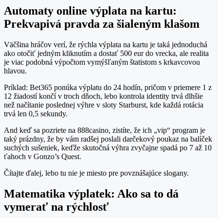
Automaty online výplata na kartu:
Prekvapivá pravda za šialeným klašom
Väčšina hráčov verí, že rýchla výplata na kartu je taká jednoduchá
ako otočiť jedným kliknutím a dostať 500 eur do vrecka, ale realita
je viac podobná výpočtom vymýšľaným štatistom s krkavcovou
hlavou.
Príklad: Bet365 ponúka výplatu do 24 hodín, pričom v priemere 1 z
12 žiadostí končí v troch dňoch, lebo kontrola identity trvá dlhšie
než načítanie poslednej výhre v sloty Starburst, kde každá rotácia
trvá len 0,5 sekundy.
And keď sa pozriete na 888casino, zistíte, že ich „vip“ program je
taký prázdny, že by vám radšej poslali darčekový poukaz na balíček
suchých sušeniek, keďže skutočná výhra zvyčajne spadá po 7 až 10
ťahoch v Gonzo’s Quest.
Čítajte ďalej, lebo tu nie je miesto pre povznášajúce slogany.
Matematika výplatek: Ako sa to dá
vymerať na rýchlosť