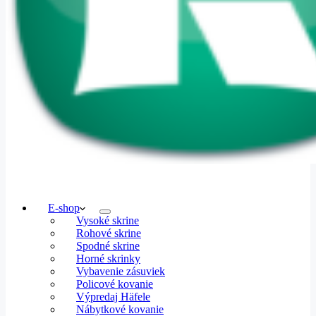
E-shop
Vysoké skrine
Rohové skrine
Spodné skrine
Horné skrinky
Vybavenie zásuviek
Policové kovanie
Výpredaj Häfele
Nábytkové kovanie