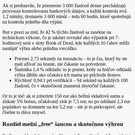
Ak si predstavíte, že priemerne 3 000 žiadostí denne prechádzajú
procesom kontrolovania bankových údajov, a každá kontrola trvá
1,2 minúty, dostanete 3 600 minút – teda 60 hodín, ktoré spotrebujú
na kontrolu jedného dňa výplat.
But v praxi sa zistí, že 42 % týchto žiadostí sa zasekne na
technickom výkone, čo je takmer rovnaké ako výpadok pri 7-
hodinovej sesii v sloty Book of Dead, kde každých 10 ťahov môže
nastúpiť výhra alebo prázdna vrecúško.
Priemer 2,73 sekundy na transakciu – to je čas, ktorý by ste
mali užívať na hranie, nie čakanie na potvrdenie.
Štatistika 1,4 % odkladu: to je pomer, kedy sa hráčov odkladá
výhra dlhšie ako očakáva ich mama po príchode domov.
Rýchlosť 0,94:1 pri verifikácii – 94 sekúnd na každých 100
žiadostí, čo v skutočnosti znamená zbytočné čakanie.
Or to je iné: ak si zoberiete 150 eur ako bežnú vkladovú sumu a
získate 5% bonus, očakávaný zisk je 7,5 eur, no po odrátaní 2,3 eur
poplatkov sa dostanete na len 5,2 eur – nie je to prekvapivé, ale
číselne to dáva zmysel.
Rozdiel medzi „free“ šancou a skutočnou výhrou