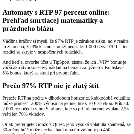
Automaty s RTP 97 percent online:
Prehľad smrtiacej matematiky a
prázdneho blázu
Väčšina hráčov si myslí, že 97% RTP je zárukou zisku, no v realite
to znamená, že 3% kasíno si udrží neustále. 1 000 € vs. 970 € – ten
rozdiel sa skryje v nespočetných rotáciách.
And keď si otvoríte účet u TipSport, zistíte, že ich „VIP“ bonus je
väčší ako štvorkolesový náklad na benzín za týždeň v Bratislave.
5% bonus, ktorý sa stratí pri prvom ťahu.
Prečo 97% RTP nie je zlatý štít
Pretože RTP sa počíta v dlhodobom horizonte, krátkodobá volatilita
môže priniesť -200% výnosu na jedinej hre s 10 € stávkou. Príklad:
2 000 roztočenia v hre Starburst, kde sa pri priemernej výplate 2,5×
vráti len 70% vkladov.
Or ak preferujete Gonzo’s Quest, jeho vysoká volatilita znamená, že
30-ročný hráč môže nechať banku na úrovni nuly po 450