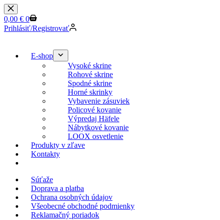
0,00
€
0
Prihlásiť/Registrovať
E-shop
Vysoké skrine
Rohové skrine
Spodné skrine
Horné skrinky
Vybavenie zásuviek
Policové kovanie
Výpredaj Häfele
Nábytkové kovanie
LOOX osvetlenie
Produkty v zľave
Kontakty
KESSEBOEHMER.SK
Súťaže
Doprava a platba
Ochrana osobných údajov
Všeobecné obchodné podmienky
Reklamačný poriadok