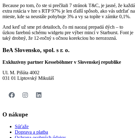
Because po tom, čo ste si prečítali 7 stránok T&C, je jasné, že každá
extra rotácia v hre s RTP 97% je len ďalší spôsob, ako vás udržať na
mieste, kde sa neustále pohybuje 3% a vy sa topíte v zámke 0,1%.
And keď už sme pri detailoch, čo mi naozaj prepadá dých – to
úzkou farebnú schému widgetu pre výber mincí v Starburst. Font je
taký drobný, že 12-ročný s očnou korekciou ho nerozozná.
BeA Slovensko, spol. s r. o.
Exkluzívny partner Kesseböhmer v Slovenskej republike
Ul. M. Pišúta 4002
031 01 Liptovský Mikuláš
O nákupe
Súťaže
Doprava a platba
Ochrana osobných údajov