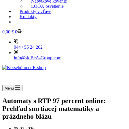
Nábytkové kovanie
LOOX osvetlenie
Produkty v zľave
Kontakty
KESSEBOEHMER.SK
0,00
€
0
044 / 55 24 262
info@sk.BeA-Group.com
Menu
Automaty s RTP 97 percent online:
Prehľad smrtiacej matematiky a
prázdneho blázu
08.07.2026