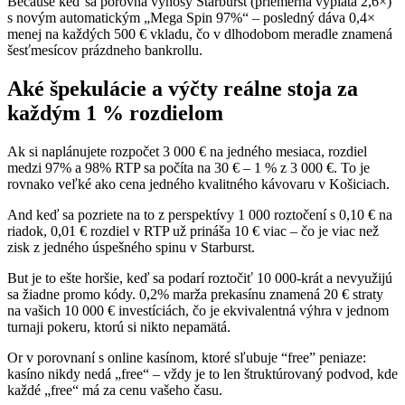
Because keď sa porovná výnosy Starburst (priemerná výplata 2,6×)
s novým automatickým „Mega Spin 97%“ – posledný dáva 0,4×
menej na každých 500 € vkladu, čo v dlhodobom meradle znamená
šesťmesícov prázdneho bankrollu.
Aké špekulácie a výčty reálne stoja za
každým 1 % rozdielom
Ak si naplánujete rozpočet 3 000 € na jedného mesiaca, rozdiel
medzi 97% a 98% RTP sa počíta na 30 € – 1 % z 3 000 €. To je
rovnako veľké ako cena jedného kvalitného kávovaru v Košiciach.
And keď sa pozriete na to z perspektívy 1 000 roztočení s 0,10 € na
riadok, 0,01 € rozdiel v RTP už prináša 10 € viac – čo je viac než
zisk z jedného úspešného spinu v Starburst.
But je to ešte horšie, keď sa podarí roztočiť 10 000-krát a nevyužijú
sa žiadne promo kódy. 0,2% marža prekasínu znamená 20 € straty
na vašich 10 000 € investíciách, čo je ekvivalentná výhra v jednom
turnaji pokeru, ktorú si nikto nepamätá.
Or v porovnaní s online kasínom, ktoré sľubuje “free” peniaze:
kasíno nikdy nedá „free“ – vždy je to len štruktúrovaný podvod, kde
každé „free“ má za cenu vašeho času.