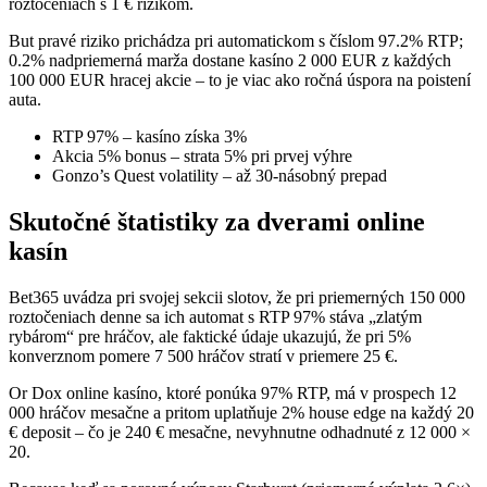
roztočeniach s 1 € rizikom.
But pravé riziko prichádza pri automatickom s číslom 97.2% RTP;
0.2% nadpriemerná marža dostane kasíno 2 000 EUR z každých
100 000 EUR hracej akcie – to je viac ako ročná úspora na poistení
auta.
RTP 97% – kasíno získa 3%
Akcia 5% bonus – strata 5% pri prvej výhre
Gonzo’s Quest volatility – až 30-násobný prepad
Skutočné štatistiky za dverami online
kasín
Bet365 uvádza pri svojej sekcii slotov, že pri priemerných 150 000
roztočeniach denne sa ich automat s RTP 97% stáva „zlatým
rybárom“ pre hráčov, ale faktické údaje ukazujú, že pri 5%
konverznom pomere 7 500 hráčov stratí v priemere 25 €.
Or Dox online kasíno, ktoré ponúka 97% RTP, má v prospech 12
000 hráčov mesačne a pritom uplatňuje 2% house edge na každý 20
€ deposit – čo je 240 € mesačne, nevyhnutne odhadnuté z 12 000 ×
20.