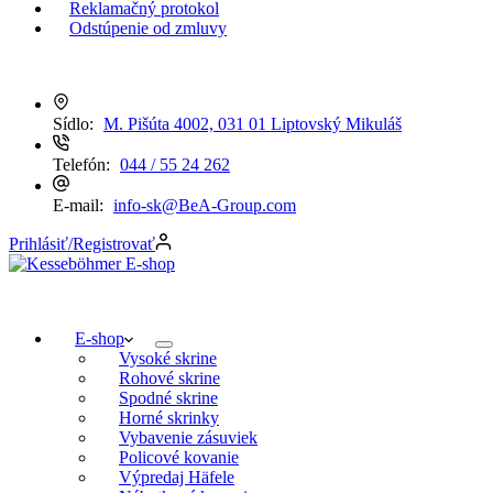
Reklamačný protokol
Odstúpenie od zmluvy
Sídlo:
M. Pišúta 4002, 031 01 Liptovský Mikuláš
Telefón:
044 / 55 24 262
E-mail:
info-sk@BeA-Group.com
Prihlásiť/Registrovať
E-shop
Vysoké skrine
Rohové skrine
Spodné skrine
Horné skrinky
Vybavenie zásuviek
Policové kovanie
Výpredaj Häfele