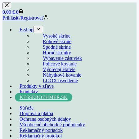
0,00
€
0
Prihlásiť/Registrovať
E-shop
Vysoké skrine
Rohové skrine
Spodné skrine
Horné skrinky
Vybavenie zásuviek
Policové kovanie
Výpredaj Häfele
Nábytkové kovanie
LOOX osvetlenie
Produkty v zľave
Kontakty
KESSEBOEHMER.SK
Súťaže
Doprava a platba
Ochrana osobných údajov
Všeobecné obchodné podmienky
Reklamačný poriadok
Reklamačný protokol