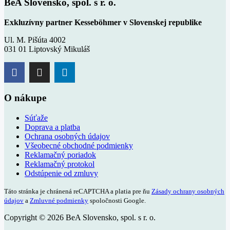
BeA Slovensko, spol. s r. o.
Exkluzívny partner Kesseböhmer v Slovenskej republike
Ul. M. Pišúta 4002
031 01 Liptovský Mikuláš
O nákupe
Súťaže
Doprava a platba
Ochrana osobných údajov
Všeobecné obchodné podmienky
Reklamačný poriadok
Reklamačný protokol
Odstúpenie od zmluvy
Táto stránka je chránená reCAPTCHA a platia pre ňu
Zásady ochrany osobných
údajov
a
Zmluvné podmienky
spoločnosti Google.
Copyright © 2026 BeA Slovensko, spol. s r. o.