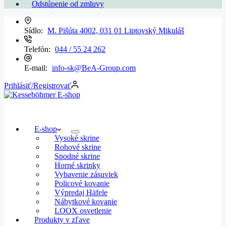
Odstúpenie od zmluvy
Sídlo:
M. Pišúta 4002, 031 01 Liptovský Mikuláš
Telefón:
044 / 55 24 262
E-mail:
info-sk@BeA-Group.com
Prihlásiť/Registrovať
E-shop
Vysoké skrine
Rohové skrine
Spodné skrine
Horné skrinky
Vybavenie zásuviek
Policové kovanie
Výpredaj Häfele
Nábytkové kovanie
LOOX osvetlenie
Produkty v zľave