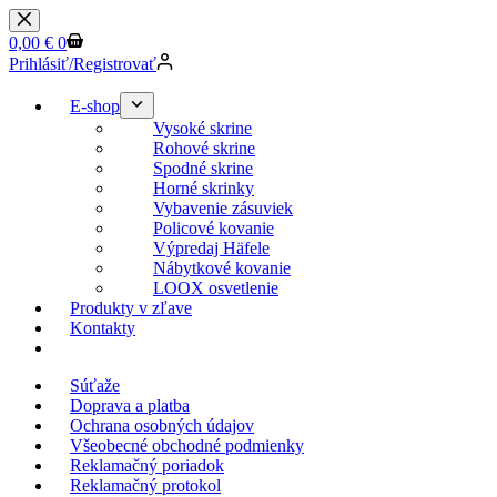
Skip
to
Shopping
0,00
€
0
content
cart
Prihlásiť/Registrovať
E-shop
Vysoké skrine
Rohové skrine
Spodné skrine
Horné skrinky
Vybavenie zásuviek
Policové kovanie
Výpredaj Häfele
Nábytkové kovanie
LOOX osvetlenie
Produkty v zľave
Kontakty
KESSEBOEHMER.SK
Súťaže
Doprava a platba
Ochrana osobných údajov
Všeobecné obchodné podmienky
Reklamačný poriadok
Reklamačný protokol