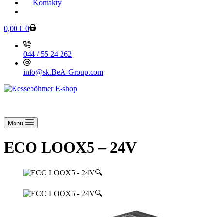
Kontakty
KESSEBOEHMER.SK
Shopping
0,00
€
0
cart
044 / 55 24 262
info@sk.BeA-Group.com
Menu
ECO LOOX5 – 24V
🔍
🔍