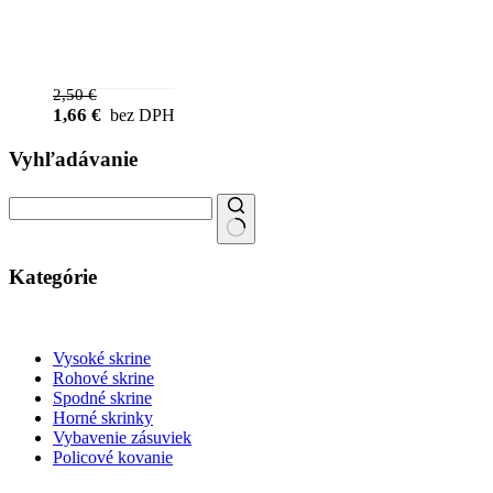
2,50
€
1,66
€
bez DPH
Vyhľadávanie
Search
for:
Kategórie
Vysoké skrine
Rohové skrine
Spodné skrine
Horné skrinky
Vybavenie zásuviek
Policové kovanie