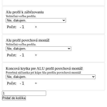
Alu profil k záfrézovaniu
Voliteľná voľba profilu.
Počet:
-
+
Alu profil povrchová montáž
Voliteľná voľba profilu.
Počet:
-
+
Koncová krytka pre ALU profil povrchová montáž
Potrebná súčiastka pri kúpe Alu profilu povrchová montáž
Počet:
-
+
množstvo
ECO
Pridať do košíka
LOOX5
-