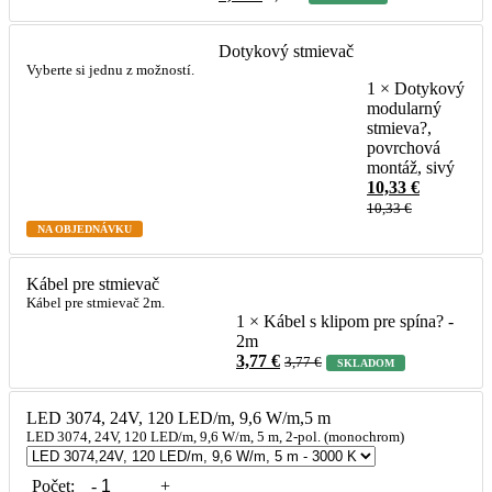
Dotykový stmievač
Vyberte si jednu z možností.
1 × Dotykový
modularný
stmieva?,
povrchová
montáž, sivý
10,33
€
10,33
€
NA OBJEDNÁVKU
Kábel pre stmievač
Kábel pre stmievač 2m.
1 × Kábel s klipom pre spína? -
2m
3,77
€
3,77
€
SKLADOM
LED 3074, 24V, 120 LED/m, 9,6 W/m,5 m
LED 3074, 24V, 120 LED/m, 9,6 W/m, 5 m, 2-pol. (monochrom)
Počet:
-
+