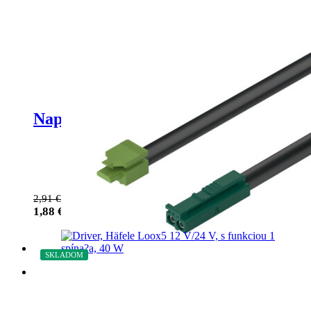
Napájací kábel k lampe 2m / 5A
2,91
€
1,88
€
bez DPH
SKLADOM
ZĽAVA