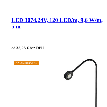
LED 3074,24V, 120 LED/m, 9,6 W/m,
5 m
This product has multiple variants. The o
35,25
€
od
bez DPH
chosen on the product page
NA OBJEDNÁVKU
ZĽAVA