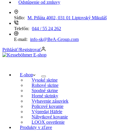
Odstúpenie od zmluvy
Sídlo:
M. Pišúta 4002, 031 01 Liptovský Mikuláš
Telefón:
044 / 55 24 262
E-mail:
info-sk@BeA-Group.com
Prihlásiť/Registrovať
E-shop
Vysoké skrine
Rohové skrine
Spodné skrine
Horné skrinky
Vybavenie zásuviek
Policové kovanie
Výpredaj Häfele
Nábytkové kovanie
LOOX osvetlenie
Produkty v zľave