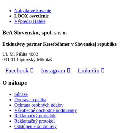
Nábytkové kovanie
LOOX osvetlenie
Výpredaj Häfele
BeA Slovensko, spol. s r. o.
Exkluzívny partner Kesseböhmer v Slovenskej republike
Ul. M. Pišúta 4002
031 01 Liptovský Mikuláš
Facebook
Instagram
Linkedin
O nákupe
Súťaže
Doprava a platba
Ochrana osobných údajov
Všeobecné obchodné podmienky
Reklamačný poriadok
Reklamačný protokol
Odstúpenie od zmluvy