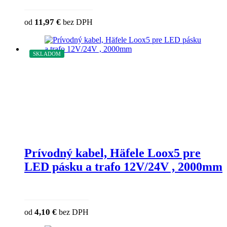
This product has multiple variants. The o
11,97
€
od
bez DPH
chosen on the product page
SKLADOM
Prívodný kabel, Häfele Loox5 pre
LED pásku a trafo 12V/24V , 2000mm
This product has multiple variants. The op
4,10
€
od
bez DPH
chosen on the product page