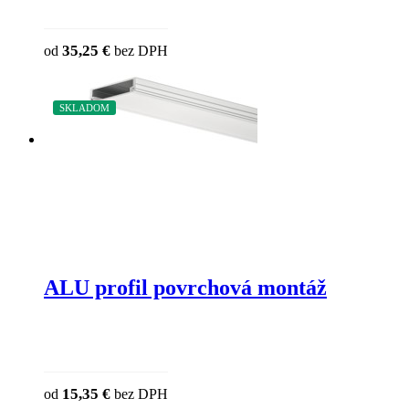
This product has multiple variants. The o
35,25
€
od
bez DPH
chosen on the product page
SKLADOM
ALU profil povrchová montáž
This product has multiple variants. The o
15,35
€
od
bez DPH
chosen on the product page