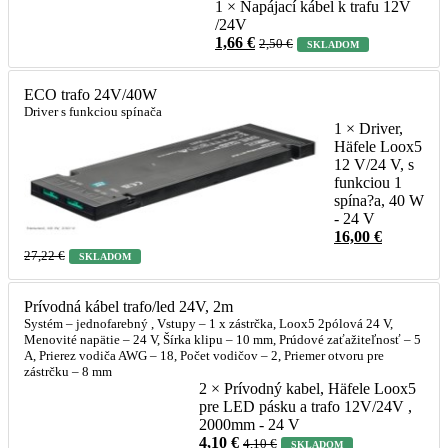
1 × Napájací kábel k trafu 12V
/24V
1,66
€
2,50
€
SKLADOM
ECO trafo 24V/40W
Driver s funkciou spínača
1 × Driver,
Häfele Loox5
12 V/24 V, s
funkciou 1
spína?a, 40 W
- 24 V
16,00
€
27,22
€
SKLADOM
Prívodná kábel trafo/led 24V, 2m
Systém – jednofarebný , Vstupy – 1 x zástrčka, Loox5 2pólová 24 V,
Menovité napätie – 24 V, Šírka klipu – 10 mm, Prúdové zaťažiteľnosť – 5
A, Prierez vodiča AWG – 18, Počet vodičov – 2, Priemer otvoru pre
zástrčku – 8 mm
2 × Prívodný kabel, Häfele Loox5
pre LED pásku a trafo 12V/24V ,
2000mm - 24 V
4,10
€
4,10
€
SKLADOM