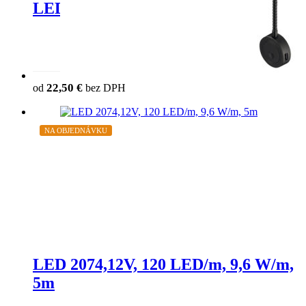
LED3034 lampa
This product has multiple variants. The o
22,50
€
od
bez DPH
chosen on the product page
NA OBJEDNÁVKU
LED 2074,12V, 120 LED/m, 9,6 W/m,
5m