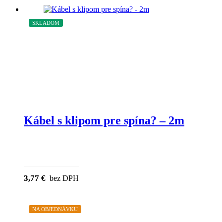
SKLADOM
Kábel s klipom pre spína? – 2m
3,77
€
bez DPH
NA OBJEDNÁVKU
ZĽAVA