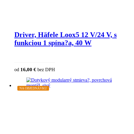
Driver, Häfele Loox5 12 V/24 V, s
funkciou 1 spína?a, 40 W
This product has multiple variants. The o
16,00
€
od
bez DPH
chosen on the product page
NA OBJEDNÁVKU