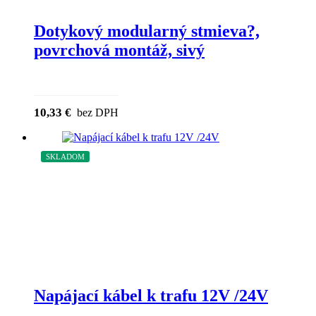
Dotykový modularný stmieva?,
povrchová montáž, sivý
10,33
€
bez DPH
SKLADOM
ZĽAVA
Napájací kábel k trafu 12V /24V