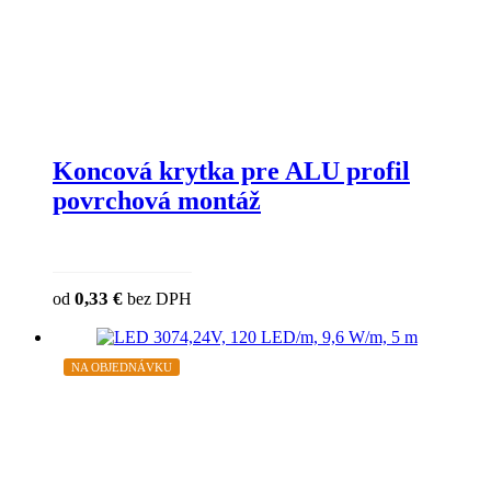
Koncová krytka pre ALU profil
povrchová montáž
This product has multiple variants. The op
0,33
€
od
bez DPH
chosen on the product page
NA OBJEDNÁVKU