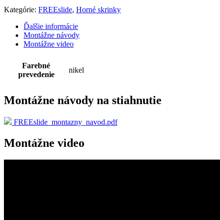
4,8
Kategórie:
FREEslide
,
Horné skrinky
kg
Ďalšie informácie
Montážne návody
Montážne video
Farebné
nikel
prevedenie
Montážne návody na stiahnutie
FREEslide_montazny_navod.pdf
Montážne video