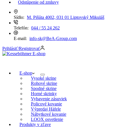
Odstúpenie od zmluvy
Sídlo:
M. Pišúta 4002, 031 01 Liptovský Mikuláš
Telefón:
044 / 55 24 262
E-mail:
info-sk@BeA-Group.com
Prihlásiť/Registrovať
E-shop
Vysoké skrine
Rohové skrine
Spodné skrine
Horné skrinky
Vybavenie zásuviek
Policové kovanie
Výpredaj Häfele
Nábytkové kovanie
LOOX osvetlenie
Produkty v zľave