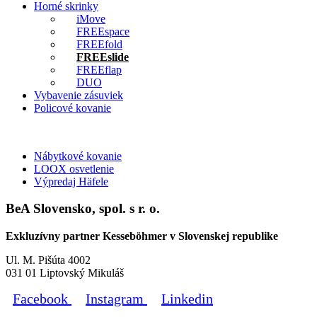
Horné skrinky
iMove
FREEspace
FREEfold
FREEslide
FREEflap
DUO
Vybavenie zásuviek
Policové kovanie
Nábytkové kovanie
LOOX osvetlenie
Výpredaj Häfele
BeA Slovensko, spol. s r. o.
Exkluzívny partner Kesseböhmer v Slovenskej republike
Ul. M. Pišúta 4002
031 01 Liptovský Mikuláš
Facebook
Instagram
Linkedin