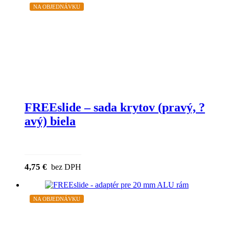
NA OBJEDNÁVKU
FREEslide – sada krytov (pravý, ?
avý) biela
4,75
€
bez DPH
NA OBJEDNÁVKU