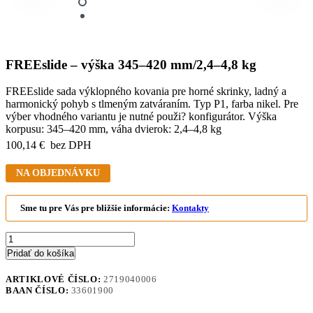
FREEslide – výška 345–420 mm/2,4–4,8 kg
FREEslide sada výklopného kovania pre horné skrinky, ladný a
harmonický pohyb s tlmeným zatváraním. Typ P1, farba nikel. Pre
výber vhodného variantu je nutné použi? konfigurátor. Výška
korpusu: 345–420 mm, váha dvierok: 2,4–4,8 kg
100,14
€
bez DPH
NA OBJEDNÁVKU
Sme tu pre Vás pre bližšie informácie:
Kontakty
množstvo
FREEslide
Pridať do košíka
-
výška
ARTIKLOVÉ ČÍSLO:
2719040006
345–
BAAN ČÍSLO:
33601900
420
mm/2,4–