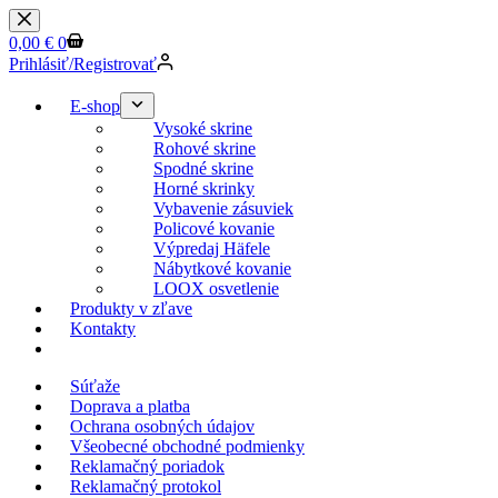
Skip
to
Shopping
0,00
€
0
content
cart
Prihlásiť/Registrovať
E-shop
Vysoké skrine
Rohové skrine
Spodné skrine
Horné skrinky
Vybavenie zásuviek
Policové kovanie
Výpredaj Häfele
Nábytkové kovanie
LOOX osvetlenie
Produkty v zľave
Kontakty
KESSEBOEHMER.SK
Súťaže
Doprava a platba
Ochrana osobných údajov
Všeobecné obchodné podmienky
Reklamačný poriadok
Reklamačný protokol