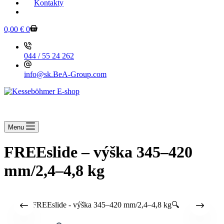
Kontakty
KESSEBOEHMER.SK
Shopping
0,00
€
0
cart
044 / 55 24 262
info@sk.BeA-Group.com
Menu
FREEslide – výška 345–420
mm/2,4–4,8 kg
🔍