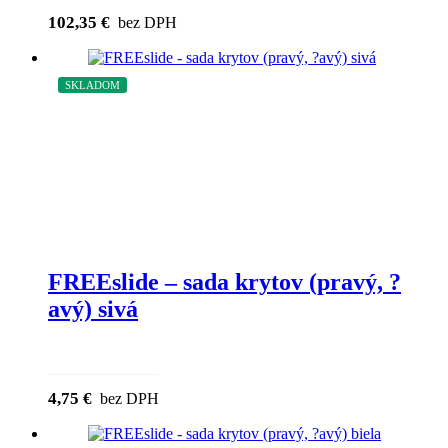
102,35
€
bez DPH
SKLADOM
FREEslide – sada krytov (pravý, ?
avý) sivá
4,75
€
bez DPH