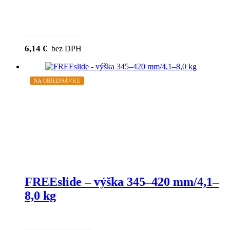
6,14
€
bez DPH
NA OBJEDNÁVKU
FREEslide – výška 345–420 mm/4,1–
8,0 kg