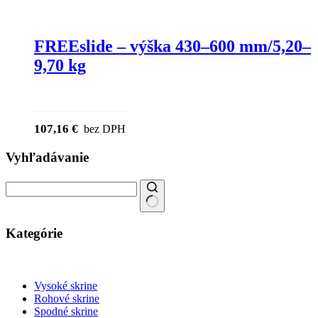
FREEslide – výška 430–600 mm/5,20–
9,70 kg
107,16
€
bez DPH
Vyhľadávanie
Search
for:
Kategórie
Vysoké skrine
Rohové skrine
Spodné skrine