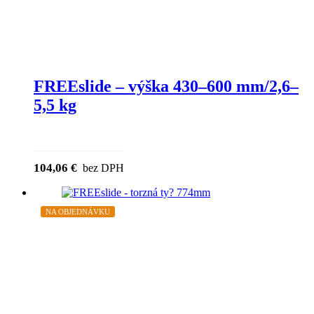
FREEslide – výška 430–600 mm/2,6–
5,5 kg
104,06
€
bez DPH
NA OBJEDNÁVKU