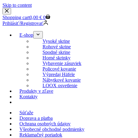
Skip to content
Shopping cart
0,00
€
0
Prihlásiť/Registrovať
E-shop
Vysoké skrine
Rohové skrine
Spodné skrine
Horné skrinky
Vybavenie zásuviek
Policové kovanie
Výpredaj Häfele
Nábytkové kovanie
LOOX osvetlenie
Produkty v zľave
Kontakty
KESSEBOEHMER.SK
Súťaže
Doprava a platba
Ochrana osobných údajov
Všeobecné obchodné podmienky
Reklamačný poriadok