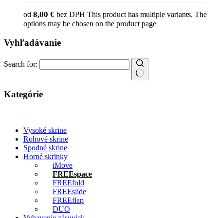
8,00
€
od
bez DPH
This product has multiple variants. The
options may be chosen on the product page
Vyhľadávanie
Search for:
Kategórie
Vysoké skrine
Rohové skrine
Spodné skrine
Horné skrinky
iMove
FREEspace
FREEfold
FREEslide
FREEflap
DUO
Vybavenie zásuviek