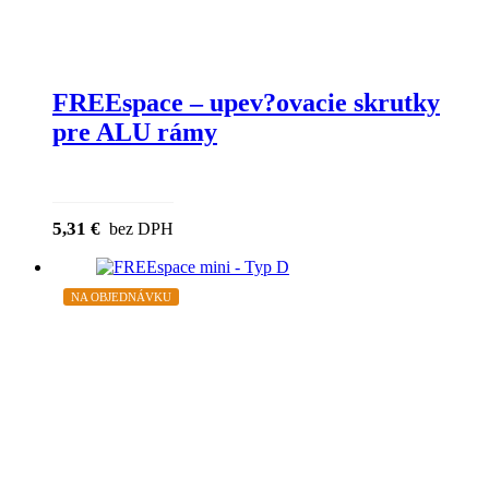
FREEspace – upev?ovacie skrutky
pre ALU rámy
5,31
€
bez DPH
NA OBJEDNÁVKU