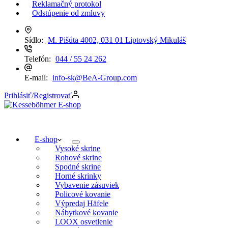
Reklamačný protokol
Odstúpenie od zmluvy
Sídlo:
M. Pišúta 4002, 031 01 Liptovský Mikuláš
Telefón:
044 / 55 24 262
E-mail:
info-sk@BeA-Group.com
Prihlásiť/Registrovať
E-shop
Vysoké skrine
Rohové skrine
Spodné skrine
Horné skrinky
Vybavenie zásuviek
Policové kovanie
Výpredaj Häfele
Nábytkové kovanie
LOOX osvetlenie