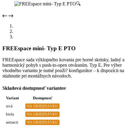
🔍
FREEspace mini- Typ E PTO
FREEspace sada výklopného kovania pre horné skrinky, ladný a
harmonický pohyb s push-to-open otváraním. Typ E. Pre výber
vhodného variantu je nutné použi? konfigurátor – k dispozícii na
stiahnutie pri montážnych návodoch.
Skladová dostupnosť variantov
Variant
Dostupnosť
sivá
NA OBJEDNÁVKU
biela
NA OBJEDNÁVKU
antracit
NA OBJEDNÁVKU