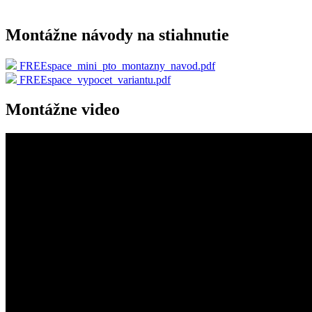
Montážne návody na stiahnutie
FREEspace_mini_pto_montazny_navod.pdf
FREEspace_vypocet_variantu.pdf
Montážne video