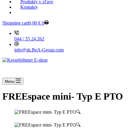
Produkty v zľave
Kontakty
KESSEBOEHMER.SK
Shopping cart
0,00
€
0
044 / 55 24 262
info@sk.BeA-Group.com
Menu
FREEspace mini- Typ E PTO
🔍
🔍