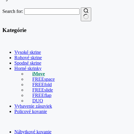
Search for:
Kategórie
Vysoké skrine
Rohové skrine
Spodné skrine
Horné skrinky
iMove
FREEspace
FREEfold
FREEslide
FREEflap
DUO
Vybavenie zásuviek
Policové kovanie
Nábytkové kovanie