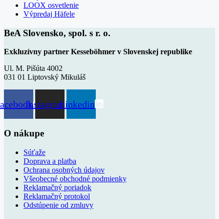
LOOX osvetlenie
Výpredaj Häfele
BeA Slovensko, spol. s r. o.
Exkluzívny partner Kesseböhmer v Slovenskej republike
Ul. M. Pišúta 4002
031 01 Liptovský Mikuláš
acebook
Instagram
Linkedin
O nákupe
Súťaže
Doprava a platba
Ochrana osobných údajov
Všeobecné obchodné podmienky
Reklamačný poriadok
Reklamačný protokol
Odstúpenie od zmluvy