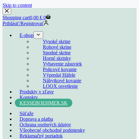
Skip to content
Shopping cart
0,00
€
0
Prihlásiť/Registrovať
E-shop
Vysoké skrine
Rohové skrine
Spodné skrine
Horné skrinky
Vybavenie zásuviek
Policové kovanie
Výpredaj Häfele
Nábytkové kovanie
LOOX osvetlenie
Produkty v zľave
Kontakty
KESSEBOEHMER.SK
Súťaže
Doprava a platba
Ochrana osobných údajov
Všeobecné obchodné podmienky
Reklamačný poriadok