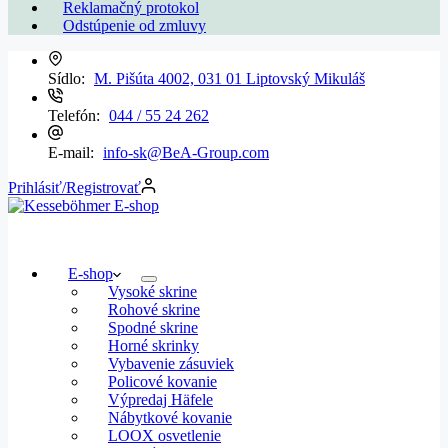
Reklamačný protokol
Odstúpenie od zmluvy
Sídlo:
M. Pišúta 4002, 031 01 Liptovský Mikuláš
Telefón:
044 / 55 24 262
E-mail:
info-sk@BeA-Group.com
Prihlásiť/Registrovať
E-shop
Vysoké skrine
Rohové skrine
Spodné skrine
Horné skrinky
Vybavenie zásuviek
Policové kovanie
Výpredaj Häfele
Nábytkové kovanie
LOOX osvetlenie