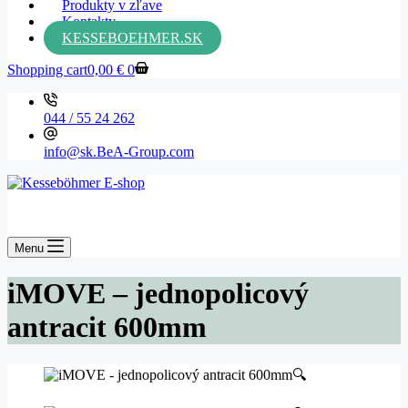
Produkty v zľave
Kontakty
KESSEBOEHMER.SK
Shopping cart
0,00
€
0
044 / 55 24 262
info@sk.BeA-Group.com
Menu
iMOVE – jednopolicový
antracit 600mm
🔍