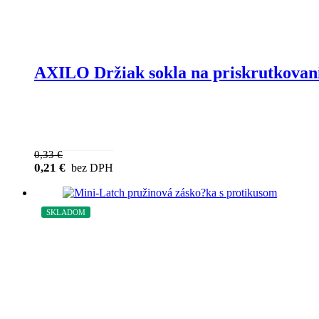
AXILO Držiak sokla na priskrutkovan
0,33
€
0,21
€
bez DPH
SKLADOM