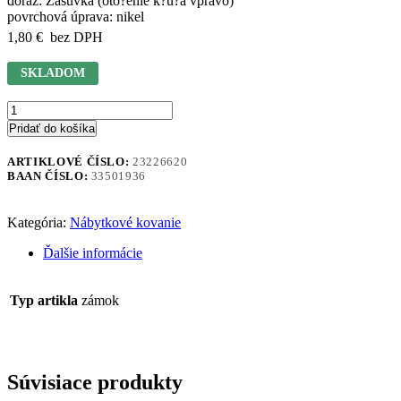
doraz: Zásuvka (oto?enie k?ú?a vpravo)
povrchová úprava: nikel
1,80
€
bez DPH
SKLADOM
Pridať do košíka
ARTIKLOVÉ ČÍSLO:
23226620
BAAN ČÍSLO:
33501936
Kategória:
Nábytkové kovanie
Ďalšie informácie
Typ artikla
zámok
Súvisiace produkty