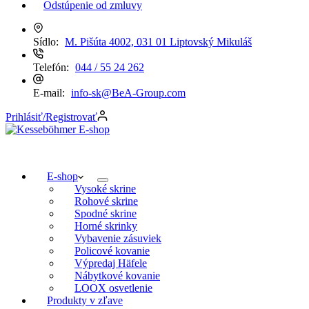
Odstúpenie od zmluvy
Sídlo:
M. Pišúta 4002, 031 01 Liptovský Mikuláš
Telefón:
044 / 55 24 262
E-mail:
info-sk@BeA-Group.com
Prihlásiť/Registrovať
E-shop
Vysoké skrine
Rohové skrine
Spodné skrine
Horné skrinky
Vybavenie zásuviek
Policové kovanie
Výpredaj Häfele
Nábytkové kovanie
LOOX osvetlenie
Produkty v zľave