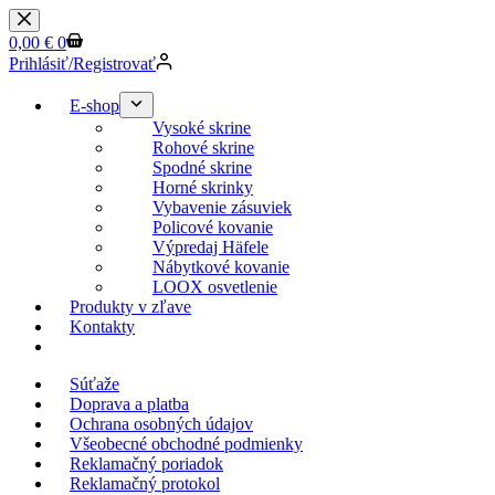
0,00
€
0
Prihlásiť/Registrovať
E-shop
Vysoké skrine
Rohové skrine
Spodné skrine
Horné skrinky
Vybavenie zásuviek
Policové kovanie
Výpredaj Häfele
Nábytkové kovanie
LOOX osvetlenie
Produkty v zľave
Kontakty
KESSEBOEHMER.SK
Súťaže
Doprava a platba
Ochrana osobných údajov
Všeobecné obchodné podmienky
Reklamačný poriadok
Reklamačný protokol