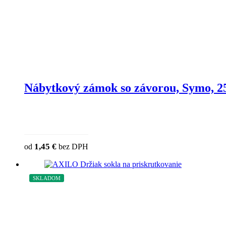
Nábytkový zámok so závorou, Symo, 
1,45
€
od
bez DPH
SKLADOM
ZĽAVA