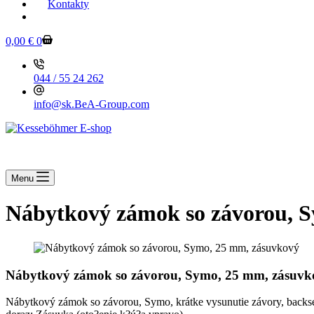
Kontakty
KESSEBOEHMER.SK
0,00
€
0
044 / 55 24 262
info@sk.BeA-Group.com
Menu
Nábytkový zámok so závorou, 
Nábytkový zámok so závorou, Symo, 25 mm, zásuvk
Nábytkový zámok so závorou, Symo, krátke vysunutie závory, back