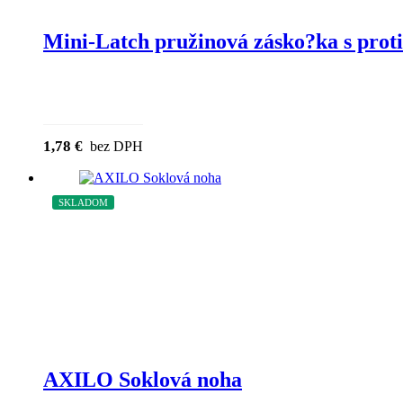
Mini-Latch pružinová zásko?ka s pro
1,78
€
bez DPH
SKLADOM
ZĽAVA
AXILO Soklová noha