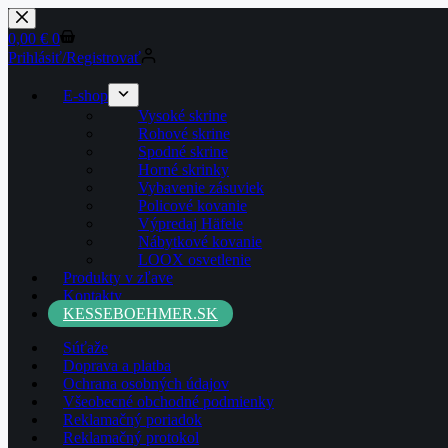
0,00
€
0
Prihlásiť/Registrovať
E-shop
Vysoké skrine
Rohové skrine
Spodné skrine
Horné skrinky
Vybavenie zásuviek
Policové kovanie
Výpredaj Häfele
Nábytkové kovanie
LOOX osvetlenie
Produkty v zľave
Kontakty
KESSEBOEHMER.SK
Súťaže
Doprava a platba
Ochrana osobných údajov
Všeobecné obchodné podmienky
Reklamačný poriadok
Reklamačný protokol