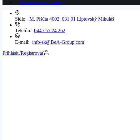
Odstúpenie od zmluvy
Sídlo:
M. Pišúta 4002, 031 01 Liptovský Mikuláš
Telefón:
044 / 55 24 262
E-mail:
info-sk@BeA-Group.com
Prihlásiť/Registrovať