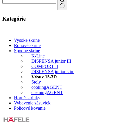
Kategórie
Vysoké skrine
Rohové skrine
Spodné skrine
K-Line
DISPENSA junior III
COMFORT II
DISPENSA junior slim
Výsuv 15-3D
Stoly
cookingAGENT
cleaningAGENT
Horné skrinky
Vybavenie zásuviek
Policové kovanie