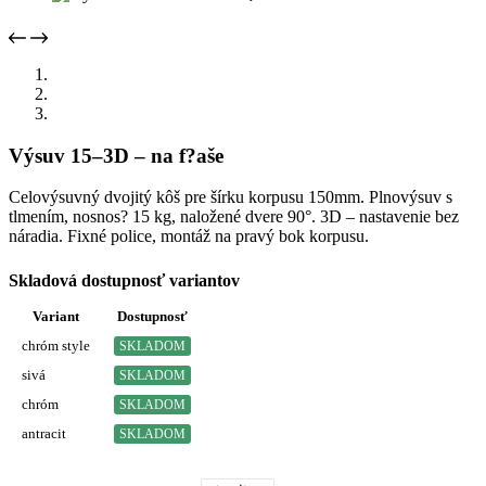
Výsuv 15–3D – na f?aše
Celovýsuvný dvojitý kôš pre šírku korpusu 150mm. Plnovýsuv s
tlmením, nosnos? 15 kg, naložené dvere 90°. 3D – nastavenie bez
náradia. Fixné police, montáž na pravý bok korpusu.
Skladová dostupnosť variantov
Variant
Dostupnosť
chróm style
SKLADOM
sivá
SKLADOM
chróm
SKLADOM
antracit
SKLADOM