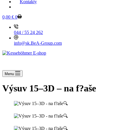
Kontakty
KESSEBOEHMER.SK
0,00
€
0
044 / 55 24 262
info@sk.BeA-Group.com
Menu
Výsuv 15–3D – na f?aše
🔍
🔍
🔍