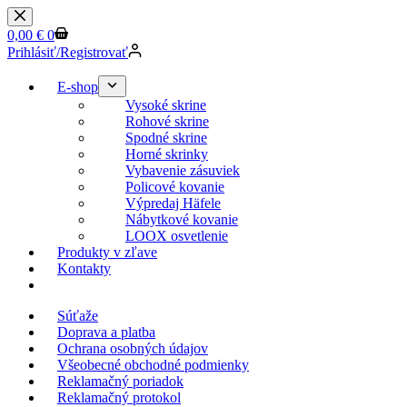
0,00
€
0
Prihlásiť/Registrovať
E-shop
Vysoké skrine
Rohové skrine
Spodné skrine
Horné skrinky
Vybavenie zásuviek
Policové kovanie
Výpredaj Häfele
Nábytkové kovanie
LOOX osvetlenie
Produkty v zľave
Kontakty
KESSEBOEHMER.SK
Súťaže
Doprava a platba
Ochrana osobných údajov
Všeobecné obchodné podmienky
Reklamačný poriadok
Reklamačný protokol