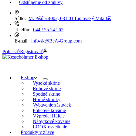
Odstúpenie od zmluvy
Sídlo:
M. Pišúta 4002, 031 01 Liptovský Mikuláš
Telefón:
044 / 55 24 262
E-mail:
info-sk@BeA-Group.com
Prihlásiť/Registrovať
E-shop
Vysoké skrine
Rohové skrine
Spodné skrine
Horné skrinky
Vybavenie zásuviek
Policové kovanie
Výpredaj Häfele
Nábytkové kovanie
LOOX osvetlenie
Produkty v zľave