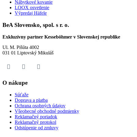
Nábytkové kovanie
LOOX osvetlenie
Výpredaj Häfele
BeA Slovensko, spol. s r. o.
Exkluzívny partner Kesseböhmer v Slovenskej republike
Ul. M. Pišúta 4002
031 01 Liptovský Mikuláš
O nákupe
Súťaže
Doprava a platba
Ochrana osobných údajov
Všeobecné obchodné podmienky
Reklamačný poriadok
Reklamačný protokol
Odstúpenie od zmluvy