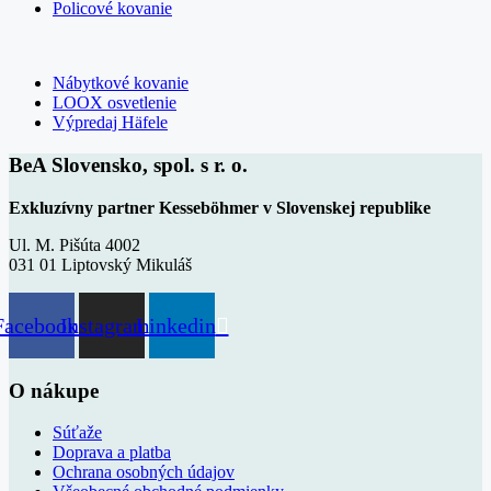
Policové kovanie
Nábytkové kovanie
LOOX osvetlenie
Výpredaj Häfele
BeA Slovensko, spol. s r. o.
Exkluzívny partner Kesseböhmer v Slovenskej republike
Ul. M. Pišúta 4002
031 01 Liptovský Mikuláš
Facebook
Instagram
Linkedin
O nákupe
Súťaže
Doprava a platba
Ochrana osobných údajov