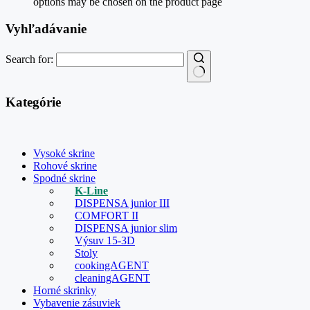
options may be chosen on the product page
Vyhľadávanie
Search for:
Kategórie
Vysoké skrine
Rohové skrine
Spodné skrine
K-Line
DISPENSA junior III
COMFORT II
DISPENSA junior slim
Výsuv 15-3D
Stoly
cookingAGENT
cleaningAGENT
Horné skrinky
Vybavenie zásuviek