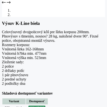
Výsuv K-Line biela
Celovýsuvný dvojpolicový kôš pre šírku korpusu 200mm.
Plnovýsuv s tlmením, nosnos? 28 kg, naložené dvere 90°. Fixné
police, obojstranná montáž výsuvu.
Rozmery korpusu:
Vnútorná širka 162-168mm
Vnútorná h?bka min. 477mm
Vnútorná výška min. 523mm
Zloženie sady:
2 police
2 držiaky políc
1 pár plnovýsuvu
2 predné uchyty
2 podložky dna
Skladová dostupnosť variantov
Variant
Dostupnosť