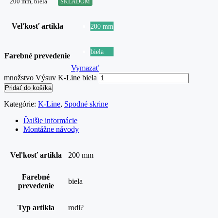
200 mm, biela
SKLADOM
Veľkosť artikla
200 mm
biela
Farebné prevedenie
Vymazať
množstvo Výsuv K-Line biela
Pridať do košíka
Kategórie:
K-Line
,
Spodné skrine
Ďalšie informácie
Montážne návody
Veľkosť artikla
200 mm
Farebné
biela
prevedenie
Typ artikla
rodi?