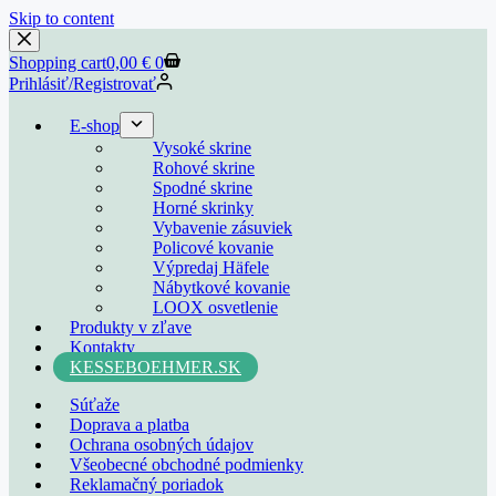
Skip to content
Shopping cart
0,00
€
0
Prihlásiť/Registrovať
E-shop
Vysoké skrine
Rohové skrine
Spodné skrine
Horné skrinky
Vybavenie zásuviek
Policové kovanie
Výpredaj Häfele
Nábytkové kovanie
LOOX osvetlenie
Produkty v zľave
Kontakty
KESSEBOEHMER.SK
Súťaže
Doprava a platba
Ochrana osobných údajov
Všeobecné obchodné podmienky
Reklamačný poriadok