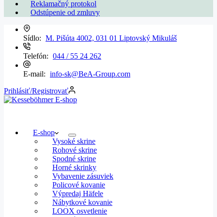
Reklamačný protokol
Odstúpenie od zmluvy
Sídlo:
M. Pišúta 4002, 031 01 Liptovský Mikuláš
Telefón:
044 / 55 24 262
E-mail:
info-sk@BeA-Group.com
Prihlásiť/Registrovať
E-shop
Vysoké skrine
Rohové skrine
Spodné skrine
Horné skrinky
Vybavenie zásuviek
Policové kovanie
Výpredaj Häfele
Nábytkové kovanie
LOOX osvetlenie