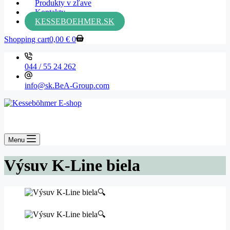
Produkty v zľave
Kontakty
KESSEBOEHMER.SK
Shopping cart
0,00
€
0
044 / 55 24 262
info@sk.BeA-Group.com
Menu
Výsuv K-Line biela
🔍
🔍