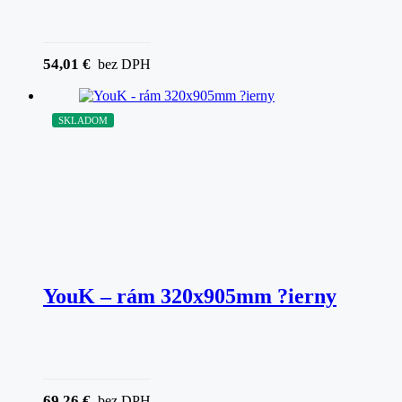
54,01
€
bez DPH
SKLADOM
YouK – rám 320x905mm ?ierny
69,26
€
bez DPH