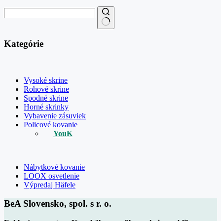
Kategórie
Vysoké skrine
Rohové skrine
Spodné skrine
Horné skrinky
Vybavenie zásuviek
Policové kovanie
YouK
Nábytkové kovanie
LOOX osvetlenie
Výpredaj Häfele
BeA Slovensko, spol. s r. o.