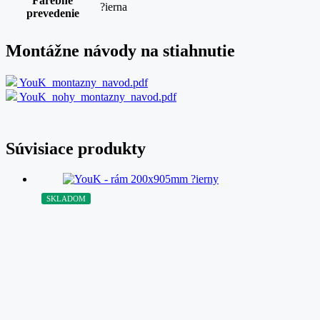
Farebné
?ierna
prevedenie
Montážne návody na stiahnutie
YouK_montazny_navod.pdf
YouK_nohy_montazny_navod.pdf
Súvisiace produkty
SKLADOM