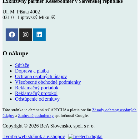
Exkluzívny partner Kesseböhmer v Slovenskej republike
Ul. M. Pišúta 4002
031 01 Liptovský Mikuláš
O nákupe
Súťaže
Doprava a platba
Ochrana osobných údajov
Všeobecné obchodné podmienky
Reklamačný poriadok
Reklamačný protokol
Odstúpenie od zmluvy
Táto stránka je chránená reCAPTCHA a platia pre ňu
Zásady ochrany osobných
údajov
a
Zmluvné podmienky
spoločnosti Google.
Copyright © 2026 BeA Slovensko, spol. s r. o.
Tvorba web stránok a e-shopov