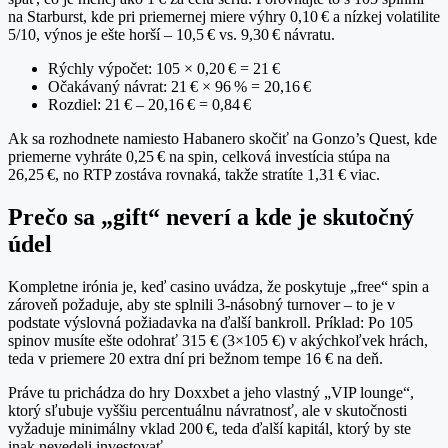
na Starburst, kde pri priemernej miere výhry 0,10 € a nízkej volatilite
5/10, výnos je ešte horší – 10,5 € vs. 9,30 € návratu.
Rýchly výpočet: 105 × 0,20 € = 21 €
Očakávaný návrat: 21 € × 96 % = 20,16 €
Rozdiel: 21 € – 20,16 € = 0,84 €
Ak sa rozhodnete namiesto Habanero skočiť na Gonzo’s Quest, kde
priemerne vyhráte 0,25 € na spin, celková investícia stúpa na
26,25 €, no RTP zostáva rovnaká, takže stratíte 1,31 € viac.
Prečo sa „gift“ neverí a kde je skutočný
údel
Kompletne irónia je, keď casino uvádza, že poskytuje „free“ spin a
zároveň požaduje, aby ste splnili 3‑násobný turnover – to je v
podstate výslovná požiadavka na ďalší bankroll. Príklad: Po 105
spinov musíte ešte odohrať 315 € (3×105 €) v akýchkoľvek hrách,
teda v priemere 20 extra dní pri bežnom tempe 16 € na deň.
Práve tu prichádza do hry Doxxbet a jeho vlastný „VIP lounge“,
ktorý sľubuje vyššiu percentuálnu návratnosť, ale v skutočnosti
vyžaduje minimálny vklad 200 €, teda ďalší kapitál, ktorý by ste
inak nevedeli investovať.