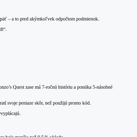
 € späť – a to pred akýmkoľvek odpočtom podmienok.
ft“.
r; Gonzo’s Quest zase má 7‑ročnú históriu a ponúka 5‑násobné
ratí svoje peniaze skôr, než použijú promo kód.
evyplácajú.