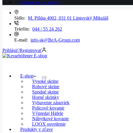
Odstúpenie od zmluvy
Sídlo:
M. Pišúta 4002, 031 01 Liptovský Mikuláš
Telefón:
044 / 55 24 262
E-mail:
info-sk@BeA-Group.com
Prihlásiť/Registrovať
E-shop
Vysoké skrine
Rohové skrine
Spodné skrine
Horné skrinky
Vybavenie zásuviek
Policové kovanie
Výpredaj Häfele
Nábytkové kovanie
LOOX osvetlenie
Produkty v zľave