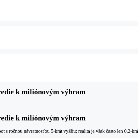
vedie k miliónovým výhram
vedie k miliónovým výhram
 s ročnou návratnosťou 5‑krát vyššiu; realita je však často len 0,2‑kr