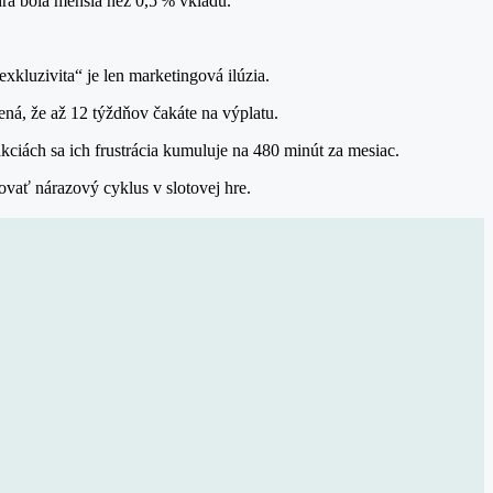
hra bola menšia než 0,5 % vkladu.
exkluzivita“ je len marketingová ilúzia.
ená, že až 12 týždňov čakáte na výplatu.
kciách sa ich frustrácia kumuluje na 480 minút za mesiac.
dovať nárazový cyklus v slotovej hre.