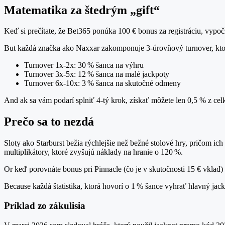
Matematika za štedrým „gift“
Keď si prečítate, že Bet365 ponúka 100 € bonus za registráciu, vypo
But každá značka ako Naxxar zakomponuje 3‑úrovňový turnover, ktorý 
Turnover 1x‑2x: 30 % šanca na výhru
Turnover 3x‑5x: 12 % šanca na malé jackpoty
Turnover 6x‑10x: 3 % šanca na skutočné odmeny
And ak sa vám podarí splniť 4‑tý krok, získať môžete len 0,5 % z celk
Prečo sa to nezdá
Sloty ako Starburst bežia rýchlejšie než bežné stolové hry, pričom ich
multiplikátory, ktoré zvyšujú náklady na hranie o 120 %.
Or keď porovnáte bonus pri Pinnacle (čo je v skutočnosti 15 € vklad)
Because každá štatistika, ktorá hovorí o 1 % šance vyhrať hlavný jac
Príklad zo zákulisia