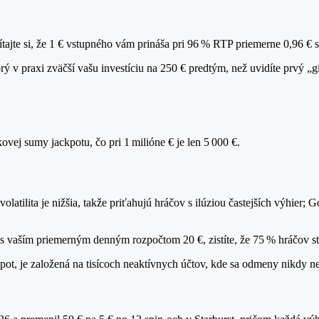
čítajte si, že 1 € vstupného vám prináša pri 96 % RTP priemerne 0,96
v praxi zväčší vašu investíciu na 250 € predtým, než uvidíte prvý „gi
ovej sumy jackpotu, čo pri 1 milióne € je len 5 000 €.
 volatilita je nižšia, takže priťahujú hráčov s ilúziou častejších výhie
 s vaším priemerným denným rozpočtom 20 €, zistíte, že 75 % hráčov st
kpot, je založená na tisícoch neaktívnych účtov, kde sa odmeny nikdy n