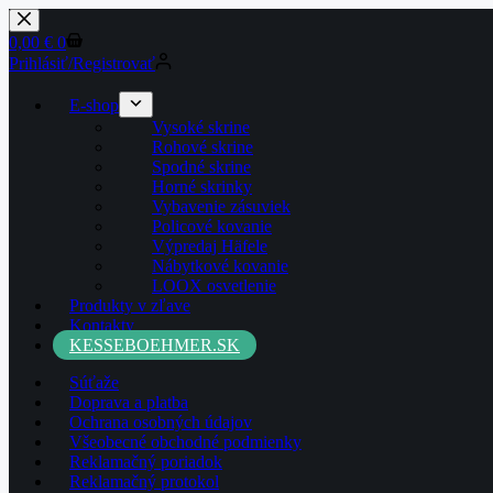
0,00
€
0
Prihlásiť/Registrovať
E-shop
Vysoké skrine
Rohové skrine
Spodné skrine
Horné skrinky
Vybavenie zásuviek
Policové kovanie
Výpredaj Häfele
Nábytkové kovanie
LOOX osvetlenie
Produkty v zľave
Kontakty
KESSEBOEHMER.SK
Súťaže
Doprava a platba
Ochrana osobných údajov
Všeobecné obchodné podmienky
Reklamačný poriadok
Reklamačný protokol