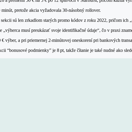
6 a premenil 50 € na 5 € po 12 spin‑och v Starburst, pričom každá vý
0 minút, pretože akcia vyžadovala 30‑násobný rollover.
ne sekcii sú len zrkadlom starých promo kódov z roku 2022, pričom ich „
e „výherca musí preukázať svoje identifikačné údaje“, čo v praxi znam
€ výber, a pri priemernej 2‑minútovej oneskorení pri bankových transa
ekcii “bonusové podmienky” je 8 pt, takže čítanie je také nudné ako sle