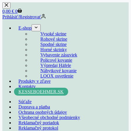
0,00
€
0
Prihlásiť/Registrovať
E-shop
Vysoké skrine
Rohové skrine
Spodné skrine
Horné skrinky
Vybavenie zásuviek
Policové kovanie
Výpredaj Häfele
Nábytkové kovanie
LOOX osvetlenie
Produkty v zľave
Kontakty
KESSEBOEHMER.SK
Súťaže
Doprava a platba
Ochrana osobných údajov
Všeobecné obchodné podmienky
Reklamačný poriadok
Reklamačný protokol