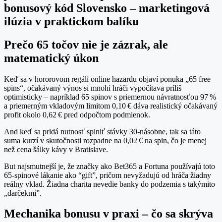
bonusový kód Slovensko – marketingová
ilúzia v praktickom balíku
Prečo 65 točov nie je zázrak, ale
matematický úkon
Keď sa v hororovom regáli online hazardu objaví ponuka „65 free
spins“, očakávaný výnos si mnohí hráči vypočítava príliš
optimisticky – napríklad 65 spinov s priemernou návratnosťou 97 %
a priemerným vkladovým limitom 0,10 € dáva realistický očakávaný
profit okolo 0,62 € pred odpočtom podmienok.
And keď sa pridá nutnosť splniť stávky 30‑násobne, tak sa táto
suma kurzí v skutočnosti rozpadne na 0,02 € na spin, čo je menej
než cena šálky kávy v Bratislave.
But najsmutnejší je, že značky ako Bet365 a Fortuna používajú toto
65‑spinové lákanie ako “gift”, pričom nevyžadujú od hráča žiadny
reálny vklad. Žiadna charita nevedie banky do podzemia s takýmito
„darčekmi”.
Mechanika bonusu v praxi – čo sa skrýva