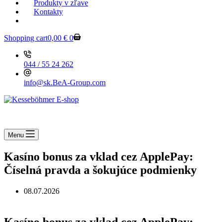
Produkty v zľave
Kontakty
KESSEBOEHMER.SK
Shopping cart
0,00
€
0
044 / 55 24 262
info@sk.BeA-Group.com
Menu
Kasíno bonus za vklad cez ApplePay:
Číselná pravda a šokujúce podmienky
08.07.2026
Kasíno bonus za vklad cez ApplePay: