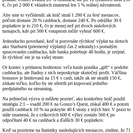
€, čo pri 2 000 € vkladoch znamená len 5 % reálnej návratnosti.
Aby sme to vyčíslenili: ak hráč stratí 1 200 € za šesť mesiacov,
pričom dostane 20 % cashback, dostane 240 €. Po odrážke 30 €
poplatkov je to 210 €, čo je menej než pri dvoch stalošových
turnajoch, kde pri 500 € vstupnom môže vyhrať 600 €.
Jednoducho povedané, keď si porovnáte rýchlosť výplat na slotoch
ako Starburst (priemerný výplatný čas 2 sekundy) s pomalým
spracovaním cashbacku, kde banka potrebuje 48 hodín, je zrejmé,
že rýchlosť nie je na vašej strane.
Or koniec s pridanou hodnotou: veľa kasín ponúka „gift“ v podobe
cashbacku, ale žiadny z nich neposkytuje skutočný profit. Väčšina
bonusov je limitovaná na 15 € v cash, takže ak ste stratili 150 €,
získate toľko, koľko by ste ušetrili pri kupovaní jedného
predplatného na streaming.
Na jedinečnú výzvu si môžete pozrieť, ako konkrétny hráč použil
stratégiu 2:1 – vsadil 200 € na Gonzo’s Quest, získal 400 € a potom
použil cashback 10 % na pokrytie 40 € straty z iných hier. V praxi to
stále znamená, že z celkových 600 € výhry zostalo 560 € po
odpočítaní 40 € na cashback a ďalších 30 € poplatkov.
Keď sa pozrieme na štatistiky nasledujúcich mesiacov, zistíme, že 71