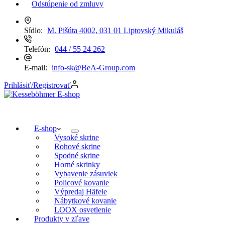
Odstúpenie od zmluvy
Sídlo:
M. Pišúta 4002, 031 01 Liptovský Mikuláš
Telefón:
044 / 55 24 262
E-mail:
info-sk@BeA-Group.com
Prihlásiť/Registrovať
E-shop
Vysoké skrine
Rohové skrine
Spodné skrine
Horné skrinky
Vybavenie zásuviek
Policové kovanie
Výpredaj Häfele
Nábytkové kovanie
LOOX osvetlenie
Produkty v zľave