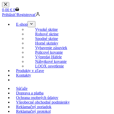
0,00
€
0
Prihlásiť/Registrovať
E-shop
Vysoké skrine
Rohové skrine
Spodné skrine
Horné skrinky
Vybavenie zásuviek
Policové kovanie
Výpredaj Häfele
Nábytkové kovanie
LOOX osvetlenie
Produkty v zľave
Kontakty
KESSEBOEHMER.SK
Súťaže
Doprava a platba
Ochrana osobných údajov
Všeobecné obchodné podmienky
Reklamačný poriadok
Reklamačný protokol