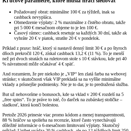
Kľúčové parametre, ktoré musia hráči sledovať
Požadovaný obrat: minimálne 100 € za týždeň, inak sa
cashback nevypláca.
Obmedzenie výplaty: 2 % maximálne z čistého obratu, takže
pri 5 000 € mesačnom objeme to je len 100 €.
Časový rámec: cashback resetuje sa každých 30 dní, takže ak
vyhráte 20 € v piatok, stratíte 20 € v pondelok.
Príklad z praxe: hráč, ktorý si nastavil denný limit 30 € a po štyroch
dňoch prekročil 120 €, získal cashback 13,2 € (11 %). To je menší
než pri dvoch stratách na ruletovom stole s 10 € stávkou, kde pri 40
% návratnosti môže očakávať 4 € späť.
And rozumiem, že pre niekoho je „VIP“ len zlatá farba na webovej
stránke; v skutočnosti však VIP prekladá sa na vyššie minimálne
vklady a prísnejšie podmienky. Nie je to dar, je to predražená služba.
But už nehovoríme o bonusoch, kde sa vklad v 200 € rozdelí na 5
„free spins“. To je práve to isté, čo darček na zubárskej stoličke –
sladkosť, ktorá končí bolestou.
Pretože 2026 prinesie viac promo kódom a menej transparentnosti,
88 % hráčov sa spolieha na recenzie, ktoré často vynechávajú
dôležité informácie o 6‑mesačnom limitovaní výplaty. Skutočný
príklad: Unibet uvádza 20 % cashback, ale po 12 týždňoch limit 250