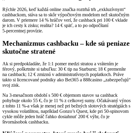
Rýchle 2026, keď každá online značka roztrhá trh „exkluzívnym“
cashbackom, stáva sa to skôr výpočtovým modelom než skutočným
darom. V priemere 14 % hráčov verí, že cashback pri 100 € vklade
je ich cesty k zisku; realita? 14 € späť, a to po odpočítaní
5‑percentnej provízie.
Mechanizmus cashbacku – kde sú peniaze
skutočne stratené
Ak si predpokladáte, že 1:1 pomer medzi stratou a vrátením je
férový, poškrtnite si tabuľku: 30 € tip na Starburst; 18 € premeníte
na cashback; 12 € zmiznú v administratívnych poplatkoch. Práve
takto si licencované podniky ako Bet365 a 888casino „zabezpečujú“
svoj zisk.
Na 3‑mesačnom období s 500 € objemom stavov sa cashback
pohybuje okolo 55 €, čo je 11 % z celkovej sumy. Očakávaný výnos
z tohto 11 %-a však je menej než pri bežných slotových stratégiách s
vysokou volatilitou, napríklad Gonzo’s Quest, kde pri 50‑spinovom
cykle môže jeden hráč ľahko dosiahnuť 200 € výhr, čo je
štvornásobok cashbacku.