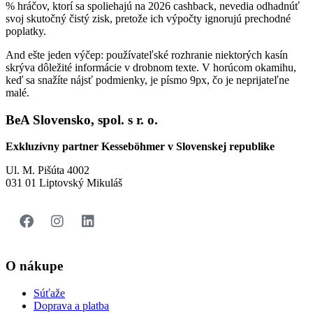
% hráčov, ktorí sa spoliehajú na 2026 cashback, nevedia odhadnúť
svoj skutočný čistý zisk, pretože ich výpočty ignorujú prechodné
poplatky.
And ešte jeden výčep: používateľské rozhranie niektorých kasín
skrýva dôležité informácie v drobnom texte. V horúcom okamihu,
keď sa snažíte nájsť podmienky, je písmo 9px, čo je neprijateľne
malé.
BeA Slovensko, spol. s r. o.
Exkluzívny partner Kesseböhmer v Slovenskej republike
Ul. M. Pišúta 4002
031 01 Liptovský Mikuláš
O nákupe
Súťaže
Doprava a platba