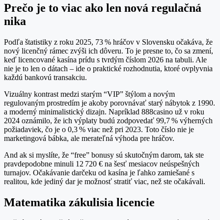
Prečo je to viac ako len nová regulačná
nika
Podľa štatistiky z roku 2025, 73 % hráčov v Slovensku očakáva, že
nový licenčný rámec zvýši ich dôveru. To je presne to, čo sa zmení,
keď licencované kasína prídu s tvrdým číslom 2026 na tabuli. Ale
nie je to len o dátach – ide o praktické rozhodnutia, ktoré ovplyvnia
každú bankovú transakciu.
Vizuálny kontrast medzi starým “VIP” štýlom a novým
regulovaným prostredím je akoby porovnávať starý nábytok z 1990.
a moderný minimalistický dizajn. Napríklad 888casino už v roku
2024 oznámilo, že ich výplaty budú zodpovedať 99,7 % výherných
požiadaviek, čo je o 0,3 % viac než pri 2023. Toto číslo nie je
marketingová bábka, ale merateľná výhoda pre hráčov.
And ak si myslíte, že “free” bonusy sú skutočným darom, tak ste
pravdepodobne minuli 12 720 € na šesť mesiacov neúspešných
turnajov. Očakávanie darčeku od kasína je ľahko zamiešané s
realitou, kde jediný dar je možnosť stratiť viac, než ste očakávali.
Matematika zákulisia licencie