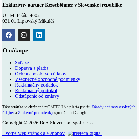
Exkluzívny partner Kesseböhmer v Slovenskej republike
Ul. M. Pišúta 4002
031 01 Liptovský Mikuláš
O nákupe
Súťaže
Doprava a platba
Ochrana osobných údajov
Všeobecné obchodné podmienky
Reklamačný poriadok
Reklamačný protokol
Odstúpenie od zmluvy
Táto stránka je chránená reCAPTCHA a platia pre ňu
Zásady ochrany osobných
údajov
a
Zmluvné podmienky
spoločnosti Google.
Copyright © 2026 BeA Slovensko, spol. s r. o.
Tvorba web stránok a e-shopov