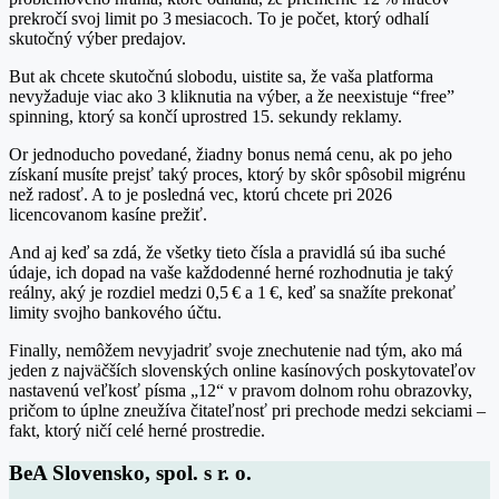
prekročí svoj limit po 3 mesiacoch. To je počet, ktorý odhalí
skutočný výber predajov.
But ak chcete skutočnú slobodu, uistite sa, že vaša platforma
nevyžaduje viac ako 3 kliknutia na výber, a že neexistuje “free”
spinning, ktorý sa končí uprostred 15. sekundy reklamy.
Or jednoducho povedané, žiadny bonus nemá cenu, ak po jeho
získaní musíte prejsť taký proces, ktorý by skôr spôsobil migrénu
než radosť. A to je posledná vec, ktorú chcete pri 2026
licencovanom kasíne prežiť.
And aj keď sa zdá, že všetky tieto čísla a pravidlá sú iba suché
údaje, ich dopad na vaše každodenné herné rozhodnutia je taký
reálny, aký je rozdiel medzi 0,5 € a 1 €, keď sa snažíte prekonať
limity svojho bankového účtu.
Finally, nemôžem nevyjadriť svoje znechutenie nad tým, ako má
jeden z najväčších slovenských online kasínových poskytovateľov
nastavenú veľkosť písma „12“ v pravom dolnom rohu obrazovky,
pričom to úplne zneužíva čitateľnosť pri prechode medzi sekciami –
fakt, ktorý ničí celé herné prostredie.
BeA Slovensko, spol. s r. o.