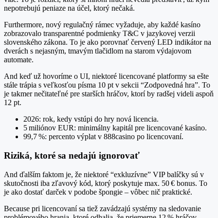
nepotrebujú peniaze na účel, ktorý nečaká.
Furthermore, nový regulačný rámec vyžaduje, aby každé kasíno
zobrazovalo transparentné podmienky T&C v jazykovej verzii
slovenského zákona. To je ako porovnať červený LED indikátor na
dverách s nejasným, tmavým tlačidlom na starom výdajovom
automate.
And keď už hovoríme o UI, niektoré licencované platformy sa ešte
stále trápia s veľkosťou písma 10 pt v sekcii “Zodpovedná hra”. To
je takmer nečitateľné pre starších hráčov, ktorí by radšej videli aspoň
12 pt.
2026: rok, kedy vstúpi do hry nová licencia.
5 miliónov EUR: minimálny kapitál pre licencované kasíno.
99,7 %: percento výplat v 888casino po licencovaní.
Riziká, ktoré sa nedajú ignorovať
And ďalším faktom je, že niektoré “exkluzívne” VIP balíčky sú v
skutočnosti iba zľavový kód, ktorý poskytuje max. 50 € bonus. To
je ako dostať darček v podobe špongie – vôbec nič praktické.
Because pri licencovaní sa tiež zavádzajú systémy na sledovanie
problémového hrania, ktoré odhalia, že priemerne 12 % hráčov