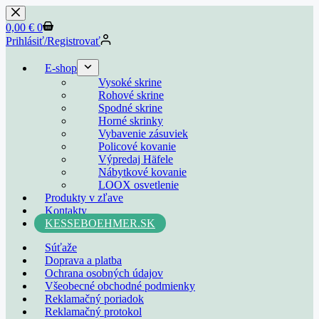
0,00
€
0
Prihlásiť/Registrovať
E-shop
Vysoké skrine
Rohové skrine
Spodné skrine
Horné skrinky
Vybavenie zásuviek
Policové kovanie
Výpredaj Häfele
Nábytkové kovanie
LOOX osvetlenie
Produkty v zľave
Kontakty
KESSEBOEHMER.SK
Súťaže
Doprava a platba
Ochrana osobných údajov
Všeobecné obchodné podmienky
Reklamačný poriadok
Reklamačný protokol