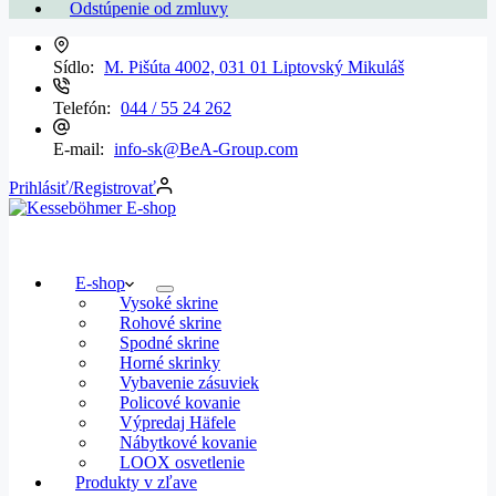
Odstúpenie od zmluvy
Sídlo:
M. Pišúta 4002, 031 01 Liptovský Mikuláš
Telefón:
044 / 55 24 262
E-mail:
info-sk@BeA-Group.com
Prihlásiť/Registrovať
E-shop
Vysoké skrine
Rohové skrine
Spodné skrine
Horné skrinky
Vybavenie zásuviek
Policové kovanie
Výpredaj Häfele
Nábytkové kovanie
LOOX osvetlenie
Produkty v zľave