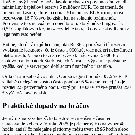
Každý nový licenčný požiadavok prichádza s povinnosťou zriadiť
minimálny kapitálová rezerva 5 miliónov EUR. To znamená, že
priemerné kasíno, ktoré má obrat 30 miliónov EUR ročne, musí
rezervovať 16,7 % svojho zisku len na splnenie podmienok.
Porovnajte to s nelegálnym operátorom, ktorý môže fungovať s
0,5 % kapitálovým krytím – rozdiel je taký, akoby ste stavili dom z
lega namiesto betónu.
But tie, ktoré už majú licenciu, ako Bet365, používajú tú rezervu na
vyplácanie jackpotov, čo je často 1 000 krát viac než pri nelegálnych
platformách. V praxi to znamená, že ak hráč vyhral 5 000 € v
slotovom automatoch Starburst, ich šanca na výplatu je podstatne
vyššia, keď je server pod dohľadom finančného úradníka.
Or keď sa rozoberá volatilita, Gonzo’s Quest ponúka 97,5 % RTP,
zatiaľ čo nelegálne kasíno často ponúka 95 % alebo menej. To je
rozdiel 2,5 percentného bodu, ktorý pri 10 000 € stávke prináša 250
€ vyšší očakávaný zisk.
Praktické dopady na hráčov
Jedným z najzásadnejších dopadov je zmenšenie času na
spracovanie výberov. V roku 2025 je priemerný čas na výber 48
hodín, zatiaľ čo nelegálne platformy môžu trvať až 96 hodín alebo
viac. To je rozdiel, ktorý si mnohí hráči nevedia predstaviť, až kým