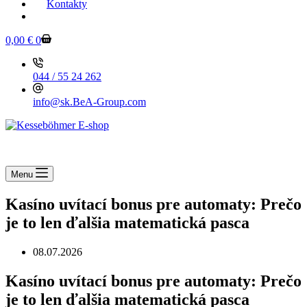
Kontakty
KESSEBOEHMER.SK
0,00
€
0
044 / 55 24 262
info@sk.BeA-Group.com
Menu
Kasíno uvítací bonus pre automaty: Prečo
je to len ďalšia matematická pasca
08.07.2026
Kasíno uvítací bonus pre automaty: Prečo
je to len ďalšia matematická pasca