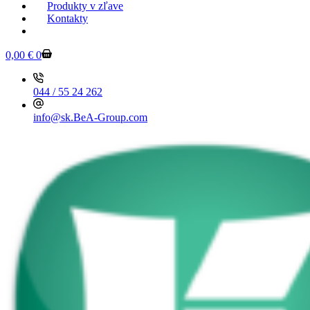
Produkty v zľave
Kontakty
KESSEBOEHMER.SK
0,00
€
0
044 / 55 24 262
info@sk.BeA-Group.com