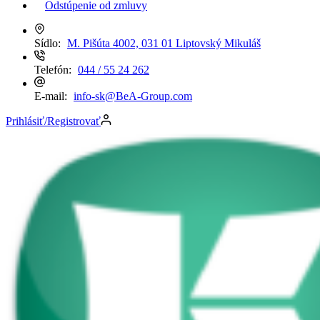
Odstúpenie od zmluvy
Sídlo:
M. Pišúta 4002, 031 01 Liptovský Mikuláš
Telefón:
044 / 55 24 262
E-mail:
info-sk@BeA-Group.com
Prihlásiť/Registrovať