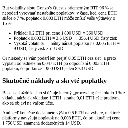
But volatility slotu Gonzo’s Quest s priemerným RTP 96 % sa
nepodarí vyrovnať nestabilite poplatkov; v čase, keď cena ETH
skáče o 7 %, poplatok 0,003 ETH môže znížiť vaše výdavky o
15 %.
Príklad: 0,2 ETH pri cene 1 800 USD = 360 USD
Poplatok 0,002 ETH = 3,6 USD → 356,4 USD čistý zisk
Vysoká volatilita → náhly nárast poplatku na 0,005 ETH =
9 USD, čistý zisk 351 USD
Or niekedy sa vám podarí len prejsť 0,05 ETH cez sieť, a preto
výplatu odhadnete na 0,047 ETH po odpočítaní 0,003 ETH
poplatku, čo pri kurze 1 900 USD je len 89,3 USD.
Skutočné náklady a skryté poplatky
Because každé kasíno si účtuje interný „processing fee“ okolo 1 % z
vkladu, takže ak vkladáte 1 ETH, stratíte 0,01 ETH ešte predtým,
ako sa objaví na vašom účte.
And keď konečne dosiahnete výšku 0,5 ETH na výbere, niektoré
platformy navyšujú poplatok na 0,008 ETH, čo pri aktuálnej cene
1 750 USD znamená dodatočných 14 USD.