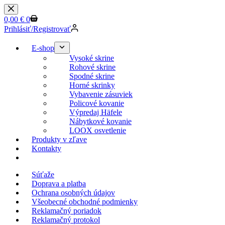
0,00
€
0
Prihlásiť/Registrovať
E-shop
Vysoké skrine
Rohové skrine
Spodné skrine
Horné skrinky
Vybavenie zásuviek
Policové kovanie
Výpredaj Häfele
Nábytkové kovanie
LOOX osvetlenie
Produkty v zľave
Kontakty
KESSEBOEHMER.SK
Súťaže
Doprava a platba
Ochrana osobných údajov
Všeobecné obchodné podmienky
Reklamačný poriadok
Reklamačný protokol