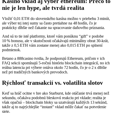
Kasíno vklad aj výber ethereum: Prečo to
nie je len hype, ale tvrdá realita
Vložiť 0,01 ETH do slovenského kasína možno v priebehu 3 minút,
ale výber tej istej sumy sa často pretiahne na 48 hodín, čo je
prakticky dlhšie než čakanie na spracovanie daňového priznania.
And sú to tie isté platformy, ktoré vám ponúknu “gift” v podobe
10 % bonusu, ale v skutočnosti očakávajú minimálny obrat 30‑krát,
takže z 0,5 ETH vám zostane menej ako 0,015 ETH po splnení
podmienok.
Betano a 888casino tvrdia, že podporujú Ethereum, pričom v ich
FAQ sekcii spomínajú 5‑ročnú históriu blockchain integrácií, no ich
reálna latencia pri výbere ostáva okolo 72 hodín, čo je o 2 x dlhšie
než pri tradičných bankových prevodoch.
Rýchlosť transakcií vs. volatilita slotov
Keď sa hráč ocitne v hre ako Starburst, kde otáčanie trvá menej než
sekundu, očakáva podobnú bleskovú reakciu pri vklade; realita je
však opačná – blockchain bloky sa uzatvárajú každých 13 sekúnd,
takže aj to najrýchlejšie “instant” vklad môže čakať na potvrdenie
siete.