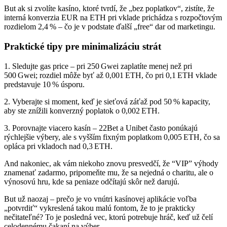
But ak si zvolíte kasíno, ktoré tvrdí, že „bez poplatkov“, zistíte, že
interná konverzia EUR na ETH pri vklade prichádza s rozpočtovým
rozdielom 2,4 % – čo je v podstate ďalší „free“ dar od marketingu.
Praktické tipy pre minimalizáciu strát
1. Sledujte gas price – pri 250 Gwei zaplatíte menej než pri
500 Gwei; rozdiel môže byť až 0,001 ETH, čo pri 0,1 ETH vklade
predstavuje 10 % úsporu.
2. Vyberajte si moment, keď je sieťová záťaž pod 50 % kapacity,
aby ste znížili konverzný poplatok o 0,002 ETH.
3. Porovnajte viacero kasín – 22Bet a Unibet často ponúkajú
rýchlejšie výbery, ale s vyšším fixným poplatkom 0,005 ETH, čo sa
opláca pri vkladoch nad 0,3 ETH.
And nakoniec, ak vám niekoho znovu presvedčí, že “VIP” výhody
znamenať zadarmo, pripomeňte mu, že sa nejedná o charitu, ale o
výnosovú hru, kde sa peniaze odčítajú skôr než darujú.
But už naozaj – prečo je vo vnútri kasínovej aplikácie voľba
„potvrdiť“ vykreslená takou malú fontom, že to je prakticky
nečitateľné? To je posledná vec, ktorú potrebuje hráč, keď už čelí
celodennému čakaní na výber.