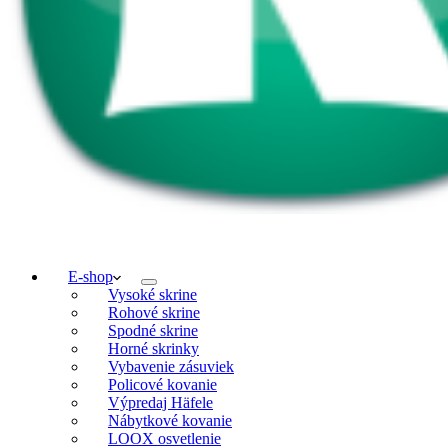
E-shop
Vysoké skrine
Rohové skrine
Spodné skrine
Horné skrinky
Vybavenie zásuviek
Policové kovanie
Výpredaj Häfele
Nábytkové kovanie
LOOX osvetlenie