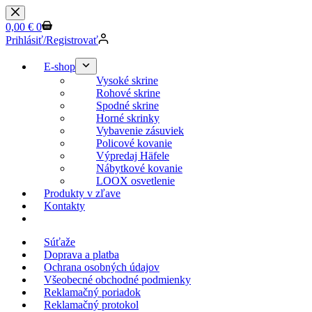
0,00
€
0
Prihlásiť/Registrovať
E-shop
Vysoké skrine
Rohové skrine
Spodné skrine
Horné skrinky
Vybavenie zásuviek
Policové kovanie
Výpredaj Häfele
Nábytkové kovanie
LOOX osvetlenie
Produkty v zľave
Kontakty
KESSEBOEHMER.SK
Súťaže
Doprava a platba
Ochrana osobných údajov
Všeobecné obchodné podmienky
Reklamačný poriadok
Reklamačný protokol