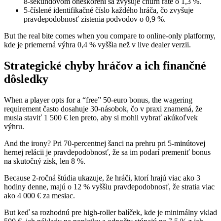
8‑sekundovom oneskorení sa zvyšuje churn rate o 1,3 %.
5‑číslené identifikačné číslo každého hráča, čo zvyšuje
pravdepodobnosť zistenia podvodov o 0,9 %.
But the real bite comes when you compare to online-only platformy,
kde je priemerná výhra 0,4 % vyššia než v live dealer verzii.
Strategické chyby hráčov a ich finančné
dôsledky
When a player opts for a “free” 50‑euro bonus, the wagering
requirement často dosahuje 30‑násobok, čo v praxi znamená, že
musia staviť 1 500 € len preto, aby si mohli vybrať akúkoľvek
výhru.
And the irony? Pri 70‑percentnej šanci na prehru pri 5‑minútovej
hernej relácii je pravdepodobnosť, že sa im podarí premeniť bonus
na skutočný zisk, len 8 %.
Because 2‑ročná štúdia ukazuje, že hráči, ktorí hrajú viac ako 3
hodiny denne, majú o 12 % vyššiu pravdepodobnosť, že stratia viac
ako 4 000 € za mesiac.
But keď sa rozhodnú pre high‑roller balíček, kde je minimálny vklad