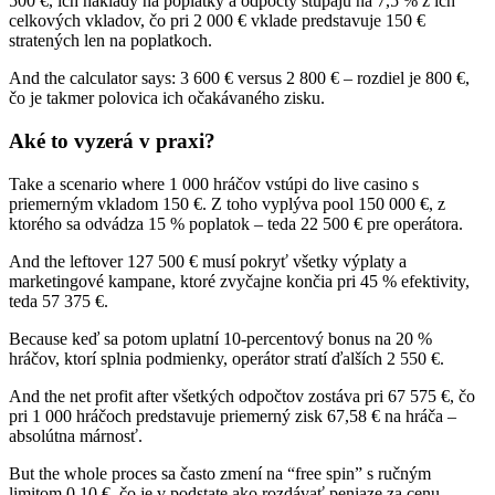
500 €, ich náklady na poplatky a odpočty stúpajú na 7,5 % z ich
celkových vkladov, čo pri 2 000 € vklade predstavuje 150 €
stratených len na poplatkoch.
And the calculator says: 3 600 € versus 2 800 € – rozdiel je 800 €,
čo je takmer polovica ich očakávaného zisku.
Aké to vyzerá v praxi?
Take a scenario where 1 000 hráčov vstúpi do live casino s
priemerným vkladom 150 €. Z toho vyplýva pool 150 000 €, z
ktorého sa odvádza 15 % poplatok – teda 22 500 € pre operátora.
And the leftover 127 500 € musí pokryť všetky výplaty a
marketingové kampane, ktoré zvyčajne končia pri 45 % efektivity,
teda 57 375 €.
Because keď sa potom uplatní 10‑percentový bonus na 20 %
hráčov, ktorí splnia podmienky, operátor stratí ďalších 2 550 €.
And the net profit after všetkých odpočtov zostáva pri 67 575 €, čo
pri 1 000 hráčoch predstavuje priemerný zisk 67,58 € na hráča –
absolútna márnosť.
But the whole proces sa často zmení na “free spin” s ručným
limitom 0,10 €, čo je v podstate ako rozdávať peniaze za cenu