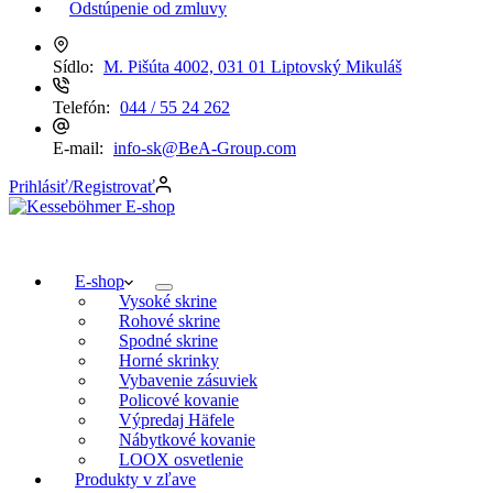
Odstúpenie od zmluvy
Sídlo:
M. Pišúta 4002, 031 01 Liptovský Mikuláš
Telefón:
044 / 55 24 262
E-mail:
info-sk@BeA-Group.com
Prihlásiť/Registrovať
E-shop
Vysoké skrine
Rohové skrine
Spodné skrine
Horné skrinky
Vybavenie zásuviek
Policové kovanie
Výpredaj Häfele
Nábytkové kovanie
LOOX osvetlenie
Produkty v zľave