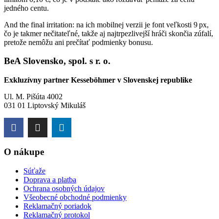
jedného centu.
And the final irritation: na ich mobilnej verzii je font veľkosti 9 px,
čo je takmer nečitateľné, takže aj najtrpezlivejší hráči skončia zúfalí,
pretože nemôžu ani prečítať podmienky bonusu.
BeA Slovensko, spol. s r. o.
Exkluzívny partner Kesseböhmer v Slovenskej republike
Ul. M. Pišúta 4002
031 01 Liptovský Mikuláš
O nákupe
Súťaže
Doprava a platba
Ochrana osobných údajov
Všeobecné obchodné podmienky
Reklamačný poriadok
Reklamačný protokol