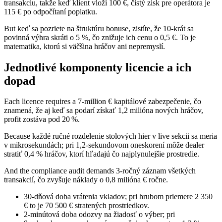
transakciu, takže keď klient vloží 100 €, čistý zisk pre operátora je
115 € po odpočítaní poplatku.
But keď sa pozriete na štruktúru bonuse, zistíte, že 10‑krát sa
povinná výhra skráti o 5 %, čo znižuje ich cenu o 0,5 €. To je
matematika, ktorú si väčšina hráčov ani nepremyslí.
Jednotlivé komponenty licencie a ich
dopad
Each licence requires a 7‑million € kapitálové zabezpečenie, čo
znamená, že aj keď sa podarí získať 1,2 milióna nových hráčov,
profit zostáva pod 20 %.
Because každé ručné rozdelenie stolových hier v live sekcii sa meria
v mikrosekundách; pri 1,2‑sekundovom oneskorení môže dealer
stratiť 0,4 % hráčov, ktorí hľadajú čo najplynulejšie prostredie.
And the compliance audit demands 3‑ročný záznam všetkých
transakcií, čo zvyšuje náklady o 0,8 milióna € ročne.
30‑dňová doba vrátenia vkladov; pri hrubom priemere 2 350
€ to je 70 500 € stratených prostriedkov.
2‑minútová doba odozvy na žiadosť o výber; pri