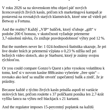
V roku 2026 sa na slovenskom trhu objaví päť nových
licencovaných živých kasín, pričom ich marketingová kampaň je
postavená na rovnakých starých klamstvách, ktoré sme už videli pri
Betway a Fortuna.
And the reality? Každý „VIP“ balíček, ktorý sľubuje „gift“ v
podobe 200 € bonusu, v skutočnosti vyžaduje priemerne
3,7‑násobnú stávku, čo znižuje pravdepodobnosť výhry pod 12 %.
But the numbers never lie: 1 024‑hodinová štatistika ukazuje, že pri
live dealer hrách je priemerná výplata o 0,23 % nižšia než pri
bežných video slotoch, ako je Starburst, ktorý je známy svojou
rýchlosťou.
Or you could compare Gonzo’s Quest s jeho vysokou volatilitou k
tomu, keď si v novom kasíne 888casino vyberiete „free spin“ –
rovnako ako keď sa snažíte otvoriť zapečatený balík a zistíť, že je
prázdny.
Because každé z týchto živých kasín prináša aspoň tri variácie
stolových hier, pričom roulette s 37 políčkami ponúka len 2,7‑krát
vyššiu šancu na výhru než blackjack s 21 kartami.
And the regulator imposes 15‑percentný poplatok na každú