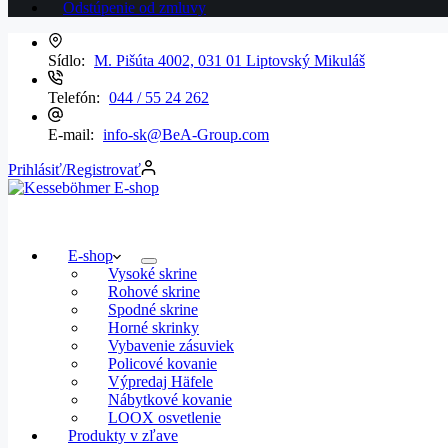
Odstúpenie od zmluvy
Sídlo:
M. Pišúta 4002, 031 01 Liptovský Mikuláš
Telefón:
044 / 55 24 262
E-mail:
info-sk@BeA-Group.com
Prihlásiť/Registrovať
E-shop
Vysoké skrine
Rohové skrine
Spodné skrine
Horné skrinky
Vybavenie zásuviek
Policové kovanie
Výpredaj Häfele
Nábytkové kovanie
LOOX osvetlenie
Produkty v zľave