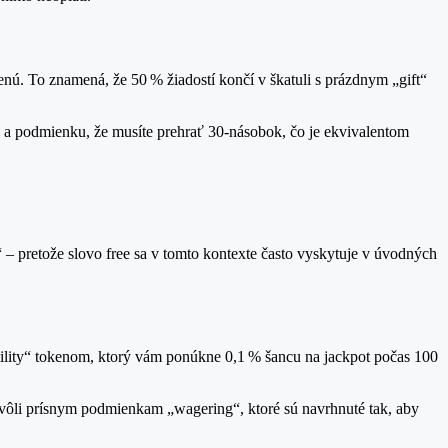
lenú. To znamená, že 50 % žiadostí končí v škatuli s prázdnym „gift“
 a podmienku, že musíte prehrať 30‑násobok, čo je ekvivalentom
“ – pretože slovo free sa v tomto kontexte často vyskytuje v úvodných
atility“ tokenom, ktorý vám ponúkne 0,1 % šancu na jackpot počas 100
% kvôli prísnym podmienkam „wagering“, ktoré sú navrhnuté tak, aby