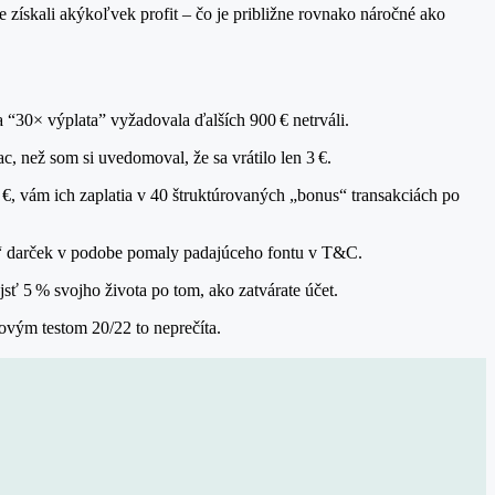
 získali akýkoľvek profit – čo je približne rovnako náročné ako
 “30× výplata” vyžadovala ďalších 900 € netrváli.
c, než som si uvedomoval, že sa vrátilo len 3 €.
0 €, vám ich zaplatia v 40 štruktúrovaných „bonus“ transakciách po
ree“ darček v podobe pomaly padajúceho fontu v T&C.
sť 5 % svojho života po tom, ako zatvárate účet.
akovým testom 20/22 to neprečíta.