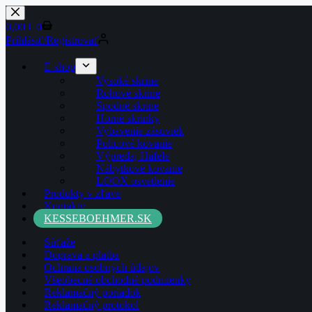
0,00
€
0
Prihlásiť/Registrovať
E-shop
Vysoké skrine
Rohové skrine
Spodné skrine
Horné skrinky
Vybavenie zásuviek
Policové kovanie
Výpredaj Häfele
Nábytkové kovanie
LOOX osvetlenie
Produkty v zľave
Kontakty
KESSEBOEHMER.SK
Súťaže
Doprava a platba
Ochrana osobných údajov
Všeobecné obchodné podmienky
Reklamačný poriadok
Reklamačný protokol