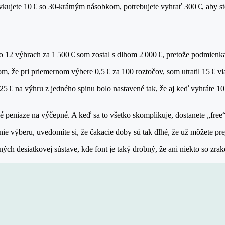
kujete 10 € so 30‑krátným násobkom, potrebujete vyhrať 300 €, aby ste
 12 výhrach za 1 500 € som zostal s dlhom 2 000 €, pretože podmienka
om, že pri priemernom výbere 0,5 € za 100 roztočov, som utratil 15 € via
,25 € na výhru z jedného spinu bolo nastavené tak, že aj keď vyhráte 1
očné peniaze na výčepné. A keď sa to všetko skomplikuje, dostanete „f
 výberu, uvedomíte si, že čakacie doby sú tak dlhé, že už môžete prej
enných desiatkovej sústave, kde font je taký drobný, že ani niekto so zr