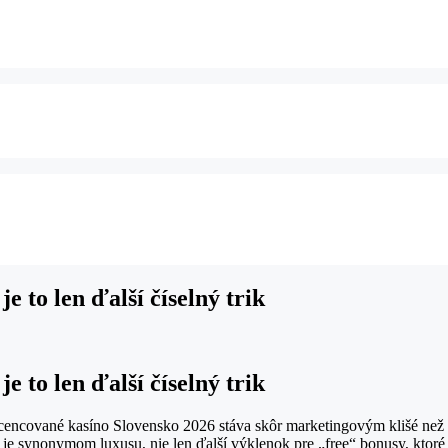
 to len ďalší číselný trik
 to len ďalší číselný trik
 licencované kasíno Slovensko 2026 stáva skôr marketingovým klišé než
” je synonymom luxusu, nie len ďalší výklenok pre „free“ bonusy, ktoré 