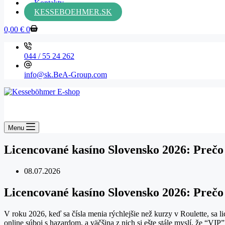
Kontakty
KESSEBOEHMER.SK
0,00
€
0
044 / 55 24 262
info@sk.BeA-Group.com
Menu
Licencované kasíno Slovensko 2026: Prečo je
08.07.2026
Licencované kasíno Slovensko 2026: Prečo je
V roku 2026, keď sa čísla menia rýchlejšie než kurzy v Roulette, sa
online súboj s hazardom, a väčšina z nich si ešte stále myslí, že “VIP