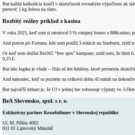
But každá kalkulácia končí v skutočnosti rovnakým výpočtom: ak stáv
pretaviť 1 kg železa na zlato.
Rozbitý reálny príklad z kasína
V roku 2025, keď som si otestoval 5 % vstupný bonus u 888casino, po
And potom pri Fortuna, kde som použil 3‑rotácie na Starburst, zistil s
Or keď som skúšal Bet365 “free spin” kampane, zistil som, že limit 0
0,25 €.
But táto logika je všade – čísla sú len šablóny, ktoré premenia skut
And nakoniec, keď sa pozriete na celkovú dobu 45 minút na dokončenie
But najväčší irritant je, že UI v jednej hre zobrazuje výplaty vo 3‑čl
BeA Slovensko, spol. s r. o.
Exkluzívny partner Kesseböhmer v Slovenskej republike
Ul. M. Pišúta 4002
031 01 Liptovský Mikuláš