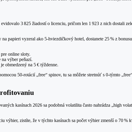
evidovalo 3 825 žiadostí o licenciu, pričom len 1 923 z nich dostali ze
na papieri vyzeral ako 5‑hviezdičkový hotel, dostanete 25 % z bonusu
pre online sloty.
e na výber peňazí.
i je obmedzený na 5 € týždenne.
omocou 50‑rotácií „free“ spinov, tu sa môžete stretnúť s 0‑týmto „free
rofitovaniu
covaných kasínach 2026 sa podobná volatilita často nahrádza „high vol
ciu výhier, zistíte, že v týchto kasínach sa počet výhier zmenší o 70 