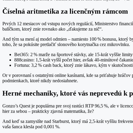
Číselná aritmetika za licenčným rámcom
Prvých 12 mesiacov od vstupu nových regulácií, Ministerstvo financií 
balíčkom, ktorý znie rovnako ako „ďakujeme za nič“.
And tým sa mení aj model odmien – namiesto 100 % bonusu, ktorý by 
toho, že sa pokúsite pretlačiť slonového korytnačka cez mikrovlnku.
Bet365: 2 % marže na športové stávky, ale 15‑krát vyššie limity 
888casino: 1,5‑krát vyšší počet hier, avšak 40‑minútové čakani
Fortuna: 3,2 % cash back, ktorý znie lákavo, kým v skutočnost
Or v porovnaní s ostatnými online kasínami, kde sa priťahuje hráčov p
podmienkach, ktoré nikdy nedosiahnete.
Herné mechaniky, ktoré vás neprevedú k p
Gonzo’s Quest je populárna pre svoj rastúci RTP 96,5 %, ale v licen
hier za sebou – prakticky zjavná matematika, že?
And keď sa zamyslíte nad Starburst, ktorý má 2,5‑krát vyššiu frekven
vaša šanca klesla pod 0,001 %.