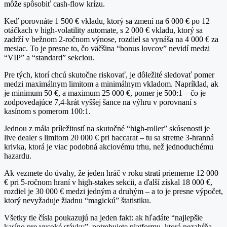
môže spôsobiť cash‑flow krízu.
Keď porovnáte 1 500 € vkladu, ktorý sa zmení na 6 000 € po 12
otáčkach v high‑volatility automate, s 2 000 € vkladu, ktorý sa
zadrží v bežnom 2‑ročnom výnose, rozdiel sa vynáša na 4 000 € za
mesiac. To je presne to, čo väčšina “bonus lovcov” nevidí medzi
“VIP” a “standard” sekciou.
Pre tých, ktorí chcú skutočne riskovať, je dôležité sledovať pomer
medzi maximálnym limitom a minimálnym vkladom. Napríklad, ak
je minimum 50 €, a maximum 25 000 €, pomer je 500:1 – čo je
zodpovedajúce 7,4‑krát vyššej šance na výhru v porovnaní s
kasínom s pomerom 100:1.
Jednou z mála príležitostí na skutočné “high‑roller” skúsenosti je
live dealer s limitom 20 000 € pri baccarat – tu sa stretne 3‑hranná
krivka, ktorá je viac podobná akciovému trhu, než jednoduchému
hazardu.
Ak vezmete do úvahy, že jeden hráč v roku stratí priemerne 12 000
€ pri 5‑ročnom hraní v high‑stakes sekcii, a ďalší získal 18 000 €,
rozdiel je 30 000 € medzi jedným a druhým – a to je presne výpočet,
ktorý nevyžaduje žiadnu “magickú” štatistiku.
Všetky tie čísla poukazujú na jeden fakt: ak hľadáte “najlepšie
kasíno pre vysoké stávky”, potrebujete platformu, ktorá nezahŕňa