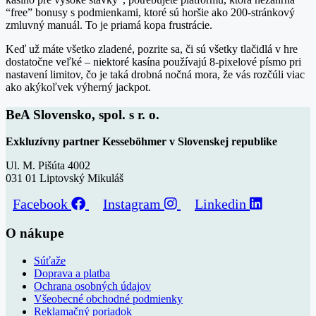
“free” bonusy s podmienkami, ktoré sú horšie ako 200‑stránkový
zmluvný manuál. To je priamá kopa frustrácie.
Keď už máte všetko zladené, pozrite sa, či sú všetky tlačidlá v hre
dostatočne veľké – niektoré kasína používajú 8‑pixelové písmo pri
nastavení limitov, čo je taká drobná nočná mora, že vás rozčúli viac
ako akýkoľvek výherný jackpot.
BeA Slovensko, spol. s r. o.
Exkluzívny partner Kesseböhmer v Slovenskej republike
Ul. M. Pišúta 4002
031 01 Liptovský Mikuláš
Facebook
Instagram
Linkedin
O nákupe
Súťaže
Doprava a platba
Ochrana osobných údajov
Všeobecné obchodné podmienky
Reklamačný poriadok