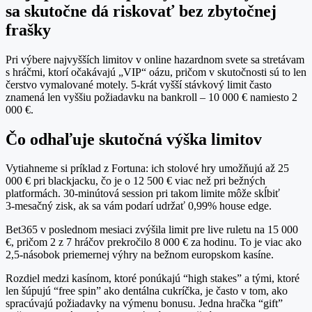
sa skutočne dá riskovať bez zbytočnej
frašky
Pri výbere najvyšších limitov v online hazardnom svete sa stretávam
s hráčmi, ktorí očakávajú „VIP“ oázu, pričom v skutočnosti sú to len
čerstvo vymalované motely. 5‑krát vyšší stávkový limit často
znamená len vyššiu požiadavku na bankroll – 10 000 € namiesto 2
000 €.
Čo odhaľuje skutočná výška limitov
Vytiahneme si príklad z Fortuna: ich stolové hry umožňujú až 25
000 € pri blackjacku, čo je o 12 500 € viac než pri bežných
platformách. 30‑minútová session pri takom limite môže skĺbiť
3‑mesačný zisk, ak sa vám podarí udržať 0,99% house edge.
Bet365 v poslednom mesiaci zvýšila limit pre live ruletu na 15 000
€, pričom 2 z 7 hráčov prekročilo 8 000 € za hodinu. To je viac ako
2,5‑násobok priemernej výhry na bežnom europskom kasíne.
Rozdiel medzi kasínom, ktoré ponúkajú “high stakes” a tými, ktoré
len šúpujú “free spin” ako dentálna cukríčka, je často v tom, ako
spracúvajú požiadavky na výmenu bonusu. Jedna hračka “gift”