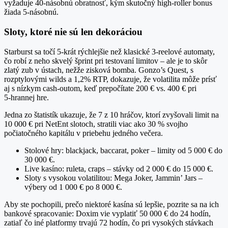
vyžaduje 40‑násobnú obratnosť, kým skutočný high‑roller bonus
žiada 5‑násobnú.
Sloty, ktoré nie sú len dekoráciou
Starburst sa točí 5‑krát rýchlejšie než klasické 3‑reelové automaty,
čo robí z neho skvelý šprint pri testovaní limitov – ale je to skôr
zlatý zub v ústach, nežže zisková bomba. Gonzo’s Quest, s
rozptylovými wilds a 1,2% RTP, dokazuje, že volatilita môže prísť
aj s nízkym cash‑outom, keď prepočítate 200 € vs. 400 € pri
5‑hrannej hre.
Jedna zo štatistík ukazuje, že 7 z 10 hráčov, ktorí zvyšovali limit na
10 000 € pri NetEnt slotoch, stratili viac ako 30 % svojho
počiatočného kapitálu v priebehu jedného večera.
Stolové hry: blackjack, baccarat, poker – limity od 5 000 € do
30 000 €.
Live kasíno: ruleta, craps – stávky od 2 000 € do 15 000 €.
Sloty s vysokou volatilitou: Mega Joker, Jammin’ Jars –
výbery od 1 000 € po 8 000 €.
Aby ste pochopili, prečo niektoré kasína sú lepšie, pozrite sa na ich
bankové spracovanie: Doxim vie vyplatiť 50 000 € do 24 hodín,
zatiaľ čo iné platformy trvajú 72 hodín, čo pri vysokých stávkach