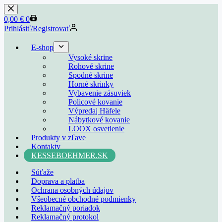
Skip
to
Shopping
0,00
€
0
content
cart
Prihlásiť/Registrovať
E-shop
Vysoké skrine
Rohové skrine
Spodné skrine
Horné skrinky
Vybavenie zásuviek
Policové kovanie
Výpredaj Häfele
Nábytkové kovanie
LOOX osvetlenie
Produkty v zľave
Kontakty
KESSEBOEHMER.SK
Súťaže
Doprava a platba
Ochrana osobných údajov
Všeobecné obchodné podmienky
Reklamačný poriadok
Reklamačný protokol