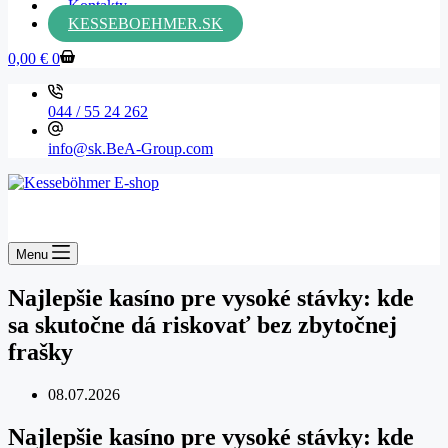
Kontakty
KESSEBOEHMER.SK
Shopping
0,00
€
0
cart
044 / 55 24 262
info@sk.BeA-Group.com
Menu
Najlepšie kasíno pre vysoké stávky: kde
sa skutočne dá riskovať bez zbytočnej
frašky
08.07.2026
Najlepšie kasíno pre vysoké stávky: kde