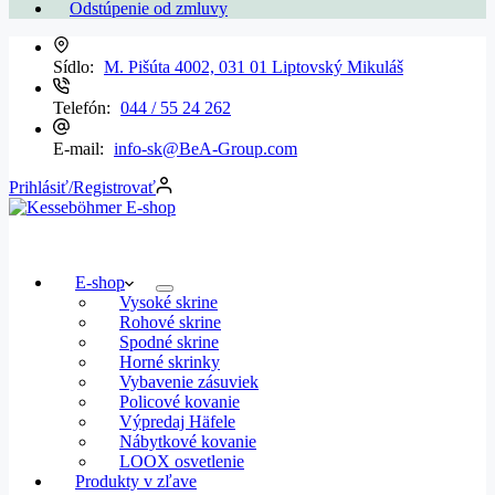
Odstúpenie od zmluvy
Sídlo:
M. Pišúta 4002, 031 01 Liptovský Mikuláš
Telefón:
044 / 55 24 262
E-mail:
info-sk@BeA-Group.com
Prihlásiť/Registrovať
E-shop
Vysoké skrine
Rohové skrine
Spodné skrine
Horné skrinky
Vybavenie zásuviek
Policové kovanie
Výpredaj Häfele
Nábytkové kovanie
LOOX osvetlenie
Produkty v zľave