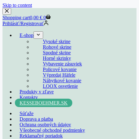
Skip to content
Shopping cart
0,00
€
0
Prihlásiť/Registrovať
E-shop
Vysoké skrine
Rohové skrine
Spodné skrine
Horné skrinky
Vybavenie zásuviek
Policové kovanie
Výpredaj Häfele
Nábytkové kovanie
LOOX osvetlenie
Produkty v zľave
Kontakty
KESSEBOEHMER.SK
Súťaže
Doprava a platba
Ochrana osobných údajov
Všeobecné obchodné podmienky
Reklamačný poriadok