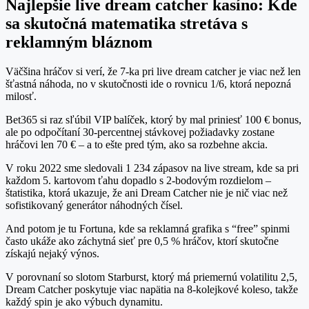
Najlepšie live dream catcher kasíno: Kde
sa skutočná matematika stretáva s
reklamným bláznom
Väčšina hráčov si verí, že 7‑ka pri live dream catcher je viac než len
šťastná náhoda, no v skutočnosti ide o rovnicu 1/6, ktorá nepozná
milosť.
Bet365 si raz sľúbil VIP balíček, ktorý by mal priniesť 100 € bonus,
ale po odpočítaní 30‑percentnej stávkovej požiadavky zostane
hráčovi len 70 € – a to ešte pred tým, ako sa rozbehne akcia.
V roku 2022 sme sledovali 1 234 zápasov na live stream, kde sa pri
každom 5. kartovom ťahu dopadlo s 2‑bodovým rozdielom –
štatistika, ktorá ukazuje, že ani Dream Catcher nie je nič viac než
sofistikovaný generátor náhodných čísel.
And potom je tu Fortuna, kde sa reklamná grafika s “free” spinmi
často ukáže ako záchytná sieť pre 0,5 % hráčov, ktorí skutočne
získajú nejaký výnos.
V porovnaní so slotom Starburst, ktorý má priemernú volatilitu 2,5,
Dream Catcher poskytuje viac napätia na 8-kolejkové koleso, takže
každý spin je ako výbuch dynamitu.