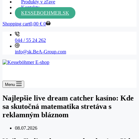
Produkty v zľave
Kontakty
KESSEBOEHMER.SK
Shopping cart
0,00
€
0
044 / 55 24 262
info@sk.BeA-Group.com
Menu
Najlepšie live dream catcher kasíno: Kde
sa skutočná matematika stretáva s
reklamným bláznom
08.07.2026