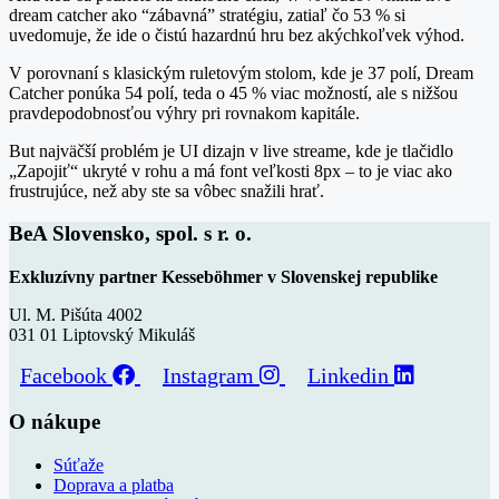
dream catcher ako “zábavná” stratégiu, zatiaľ čo 53 % si
uvedomuje, že ide o čistú hazardnú hru bez akýchkoľvek výhod.
V porovnaní s klasickým ruletovým stolom, kde je 37 polí, Dream
Catcher ponúka 54 polí, teda o 45 % viac možností, ale s nižšou
pravdepodobnosťou výhry pri rovnakom kapitále.
But najväčší problém je UI dizajn v live streame, kde je tlačidlo
„Zapojiť“ ukryté v rohu a má font veľkosti 8px – to je viac ako
frustrujúce, než aby ste sa vôbec snažili hrať.
BeA Slovensko, spol. s r. o.
Exkluzívny partner Kesseböhmer v Slovenskej republike
Ul. M. Pišúta 4002
031 01 Liptovský Mikuláš
Facebook
Instagram
Linkedin
O nákupe
Súťaže
Doprava a platba