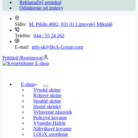
Reklamačný protokol
Odstúpenie od zmluvy
Sídlo:
M. Pišúta 4002, 031 01 Liptovský Mikuláš
Telefón:
044 / 55 24 262
E-mail:
info-sk@BeA-Group.com
Prihlásiť/Registrovať
E-shop
Vysoké skrine
Rohové skrine
Spodné skrine
Horné skrinky
Vybavenie zásuviek
Policové kovanie
Výpredaj Häfele
Nábytkové kovanie
LOOX osvetlenie