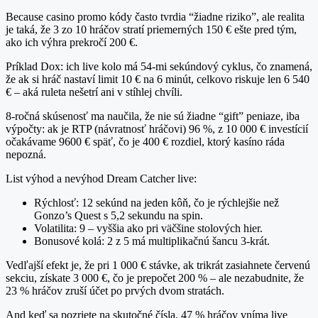
Because casino promo kódy často tvrdia “žiadne riziko”, ale realita
je taká, že 3 zo 10 hráčov stratí priemerných 150 € ešte pred tým,
ako ich výhra prekročí 200 €.
Príklad Dox: ich live kolo má 54‑mi sekúndový cyklus, čo znamená,
že ak si hráč nastaví limit 10 € na 6 minút, celkovo riskuje len 6 540
€ – aká ruleta nešetrí ani v stíhlej chvíli.
8‑ročná skúsenosť ma naučila, že nie sú žiadne “gift” peniaze, iba
výpočty: ak je RTP (návratnosť hráčovi) 96 %, z 10 000 € investícií
očakávame 9600 € späť, čo je 400 € rozdiel, ktorý kasíno ráda
nepozná.
List výhod a nevýhod Dream Catcher live:
Rýchlosť: 12 sekúnd na jeden kôň, čo je rýchlejšie než
Gonzo’s Quest s 5,2 sekundu na spin.
Volatilita: 9 – vyššia ako pri väčšine stolových hier.
Bonusové kolá: 2 z 5 má multiplikačnú šancu 3‑krát.
Vedľajší efekt je, že pri 1 000 € stávke, ak trikrát zasiahnete červenú
sekciu, získate 3 000 €, čo je prepočet 200 % – ale nezabudnite, že
23 % hráčov zruší účet po prvých dvom stratách.
And keď sa pozriete na skutočné čísla, 47 % hráčov vníma live