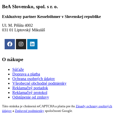
BeA Slovensko, spol. s r. o.
Exkluzívny partner Kesseböhmer v Slovenskej republike
Ul. M. Pišúta 4002
031 01 Liptovský Mikuláš
O nákupe
Súťaže
Doprava a platba
Ochrana osobných údajov
Všeobecné obchodné podmienky
Reklamačný poriadok
Reklamačný protokol
Odstúpenie od zmluvy
Táto stránka je chránená reCAPTCHA a platia pre ňu
Zásady ochrany osobných
údajov
a
Zmluvné podmienky
spoločnosti Google.