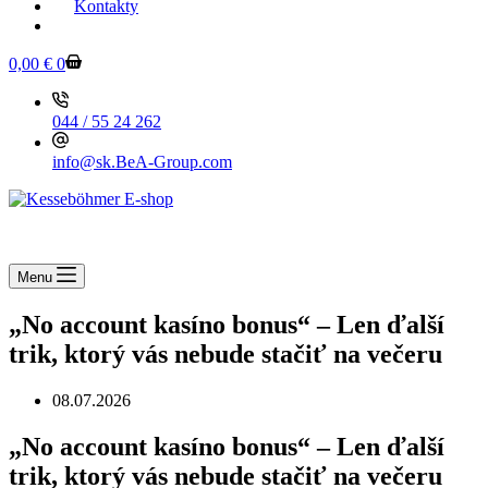
Kontakty
KESSEBOEHMER.SK
0,00
€
0
044 / 55 24 262
info@sk.BeA-Group.com
Menu
„No account kasíno bonus“ – Len ďalší
trik, ktorý vás nebude stačiť na večeru
08.07.2026
„No account kasíno bonus“ – Len ďalší
trik, ktorý vás nebude stačiť na večeru