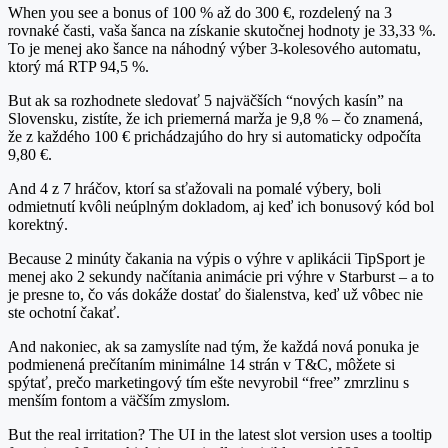
When you see a bonus of 100 % až do 300 €, rozdelený na 3
rovnaké časti, vaša šanca na získanie skutočnej hodnoty je 33,33 %.
To je menej ako šance na náhodný výber 3‑kolesového automatu,
ktorý má RTP 94,5 %.
But ak sa rozhodnete sledovať 5 najväčších “nových kasín” na
Slovensku, zistíte, že ich priemerná marža je 9,8 % – čo znamená,
že z každého 100 € prichádzajúho do hry si automaticky odpočíta
9,80 €.
And 4 z 7 hráčov, ktorí sa sťažovali na pomalé výbery, boli
odmietnutí kvôli neúplným dokladom, aj keď ich bonusový kód bol
korektný.
Because 2 minúty čakania na výpis o výhre v aplikácii TipSport je
menej ako 2 sekundy načítania animácie pri výhre v Starburst – a to
je presne to, čo vás dokáže dostať do šialenstva, keď už vôbec nie
ste ochotní čakať.
And nakoniec, ak sa zamyslíte nad tým, že každá nová ponuka je
podmienená prečítaním minimálne 14 strán v T&C, môžete si
spýtať, prečo marketingový tím ešte nevyrobil “free” zmrzlinu s
menším fontom a väčším zmyslom.
But the real irritation? The UI in the latest slot version uses a tooltip