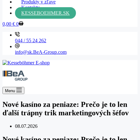
Produkty v zľave
Kontakty
KESSEBOEHMER.SK
0,00
€
0
044 / 55 24 262
info@sk.BeA-Group.com
Menu
Nové kasíno za peniaze: Prečo je to len
ďalší trápny trik marketingových šéfov
08.07.2026
Nové kasíno za peniaze: Prečo je to len