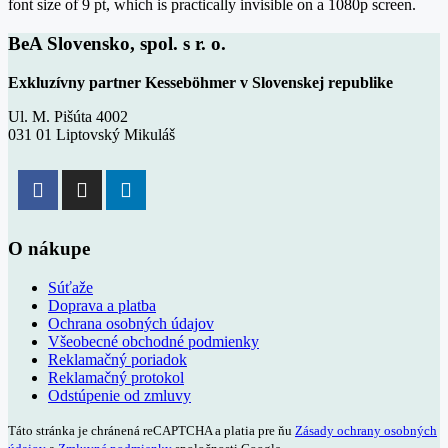
font size of 9 pt, which is practically invisible on a 1080p screen.
BeA Slovensko, spol. s r. o.
Exkluzívny partner Kesseböhmer v Slovenskej republike
Ul. M. Pišúta 4002
031 01 Liptovský Mikuláš
O nákupe
Súťaže
Doprava a platba
Ochrana osobných údajov
Všeobecné obchodné podmienky
Reklamačný poriadok
Reklamačný protokol
Odstúpenie od zmluvy
Táto stránka je chránená reCAPTCHA a platia pre ňu
Zásady ochrany osobných