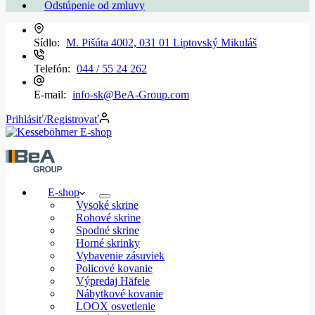
Odstúpenie od zmluvy
Sídlo:
M. Pišúta 4002, 031 01 Liptovský Mikuláš
Telefón:
044 / 55 24 262
E-mail:
info-sk@BeA-Group.com
Prihlásiť/Registrovať
E-shop
Vysoké skrine
Rohové skrine
Spodné skrine
Horné skrinky
Vybavenie zásuviek
Policové kovanie
Výpredaj Häfele
Nábytkové kovanie
LOOX osvetlenie