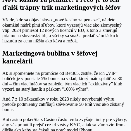
ďalší trápny trik marketingových šéfov
Všade, kde sa objaví slovo „nové kasíno za peniaze“, nájdete
okamžitú nádrž plnú sľubov, ktoré vyzerajú viac ako zlomyselný
vtip. 2024 priniesol 12 nových licencií v EU, z toho 3 smerujú
priamo na slovenský trh, a všetky sa snažia predať vám lásku k
hazardu za cenu nižšiu ako káva a rožok.
Marketingová bublina v šéfovej
kancelárii
Ak si spomeniete na promócie od Bet365, zistíte, že ich „VIP“
balíček je v podstate 5% bonus na vklad, ktorý máte splatiť za 30
dní – čím viac hráčov sa zapletie, tým viac ich “exkluzívny” klub
vyzerá na starý šatník s páskom “100% výhra”.
And 7 z 10 zákazníkov v roku 2023 nikdy nevyberajú výhru,
pretože podmienky zahŕňajú stávkovanie 50-krát viac ako získaný
bonus.
But casino pokerStars Casino často tvrdo zvyšuje limity pre výbery,
aby vás prinútili prejsť cez tri vrstvy KYC, a tak sa vám zvíri fronta
dlhšia ako keby ste čakali na nový model iPhonu.