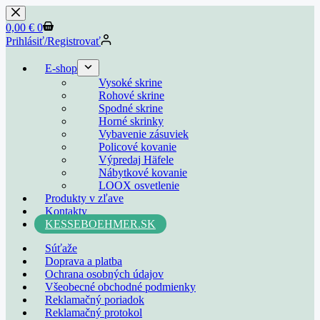
0,00
€
0
Prihlásiť/Registrovať
E-shop
Vysoké skrine
Rohové skrine
Spodné skrine
Horné skrinky
Vybavenie zásuviek
Policové kovanie
Výpredaj Häfele
Nábytkové kovanie
LOOX osvetlenie
Produkty v zľave
Kontakty
KESSEBOEHMER.SK
Súťaže
Doprava a platba
Ochrana osobných údajov
Všeobecné obchodné podmienky
Reklamačný poriadok
Reklamačný protokol