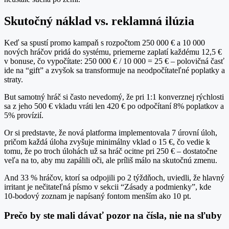
Skutočný náklad vs. reklamná ilúzia
Keď sa spustí promo kampaň s rozpočtom 250 000 € a 10 000
nových hráčov pridá do systému, priemerne zaplatí každému 12,5 €
v bonuse, čo vypočítate: 250 000 € / 10 000 = 25 € – polovičná časť
ide na “gift” a zvyšok sa transformuje na neodpočítateľné poplatky a
straty.
But samotný hráč si často nevedomý, že pri 1:1 konverznej rýchlosti
sa z jeho 500 € vkladu vráti len 420 € po odpočítaní 8% poplatkov a
5% provízií.
Or si predstavte, že nová platforma implementovala 7 úrovní úloh,
pričom každá úloha zvyšuje minimálny vklad o 15 €, čo vedie k
tomu, že po troch úlohách už sa hráč ocitne pri 250 € – dostatočne
veľa na to, aby mu zapálili oči, ale príliš málo na skutočnú zmenu.
And 33 % hráčov, ktorí sa odpojili po 2 týždňoch, uviedli, že hlavný
irritant je nečitateľná písmo v sekcii “Zásady a podmienky”, kde
10‑bodový zoznam je napísaný fontom menším ako 10 pt.
Prečo by ste mali dávať pozor na čísla, nie na sľuby