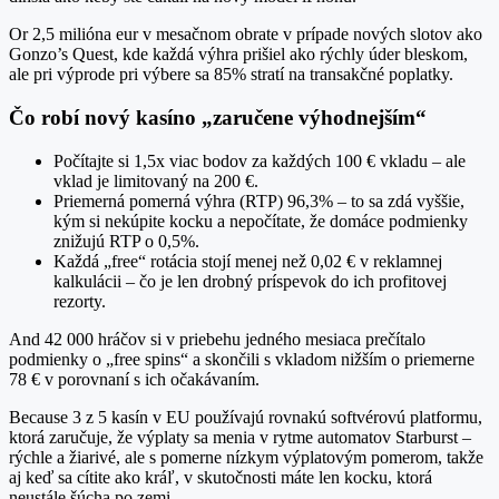
Or 2,5 milióna eur v mesačnom obrate v prípade nových slotov ako
Gonzo’s Quest, kde každá výhra prišiel ako rýchly úder bleskom,
ale pri výprode pri výbere sa 85% stratí na transakčné poplatky.
Čo robí nový kasíno „zaručene výhodnejším“
Počítajte si 1,5x viac bodov za každých 100 € vkladu – ale
vklad je limitovaný na 200 €.
Priemerná pomerná výhra (RTP) 96,3% – to sa zdá vyššie,
kým si nekúpite kocku a nepočítate, že domáce podmienky
znižujú RTP o 0,5%.
Každá „free“ rotácia stojí menej než 0,02 € v reklamnej
kalkulácii – čo je len drobný príspevok do ich profitovej
rezorty.
And 42 000 hráčov si v priebehu jedného mesiaca prečítalo
podmienky o „free spins“ a skončili s vkladom nižším o priemerne
78 € v porovnaní s ich očakávaním.
Because 3 z 5 kasín v EU používajú rovnakú softvérovú platformu,
ktorá zaručuje, že výplaty sa menia v rytme automatov Starburst –
rýchle a žiarivé, ale s pomerne nízkym výplatovým pomerom, takže
aj keď sa cítite ako kráľ, v skutočnosti máte len kocku, ktorá
neustále šúcha po zemi.