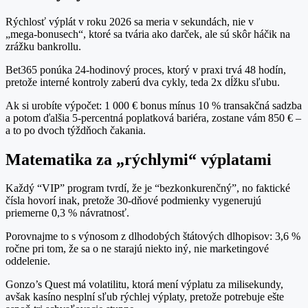
Rýchlosť výplát v roku 2026 sa meria v sekundách, nie v
„mega‑bonusech“, ktoré sa tvária ako darček, ale sú skôr háčik na
zrážku bankrollu.
Bet365 ponúka 24‑hodinový proces, ktorý v praxi trvá 48 hodín,
pretože interné kontroly zaberú dva cykly, teda 2x dĺžku sľubu.
Ak si urobíte výpočet: 1 000 € bonus mínus 10 % transakčná sadzba
a potom ďalšia 5‑percentná poplatková bariéra, zostane vám 850 € –
a to po dvoch týždňoch čakania.
Matematika za „rýchlymi“ výplatami
Každý “VIP” program tvrdí, že je “bezkonkurenčný”, no faktické
čísla hovorí inak, pretože 30‑dňové podmienky vygenerujú
priemerne 0,3 % návratnosť.
Porovnajme to s výnosom z dlhodobých štátových dlhopisov: 3,6 %
ročne pri tom, že sa o ne starajú niekto iný, nie marketingové
oddelenie.
Gonzo’s Quest má volatilitu, ktorá mení výplatu za milisekundy,
avšak kasíno nesplní sľub rýchlej výplaty, pretože potrebuje ešte