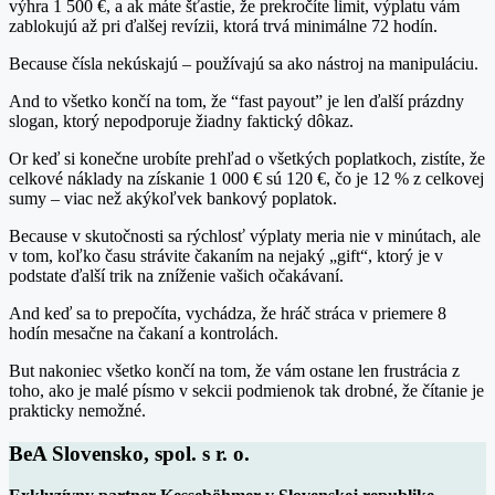
výhra 1 500 €, a ak máte šťastie, že prekročíte limit, výplatu vám
zablokujú až pri ďalšej revízii, ktorá trvá minimálne 72 hodín.
Because čísla nekúskajú – používajú sa ako nástroj na manipuláciu.
And to všetko končí na tom, že “fast payout” je len ďalší prázdny
slogan, ktorý nepodporuje žiadny faktický dôkaz.
Or keď si konečne urobíte prehľad o všetkých poplatkoch, zistíte, že
celkové náklady na získanie 1 000 € sú 120 €, čo je 12 % z celkovej
sumy – viac než akýkoľvek bankový poplatok.
Because v skutočnosti sa rýchlosť výplaty meria nie v minútach, ale
v tom, koľko času strávite čakaním na nejaký „gift“, ktorý je v
podstate ďalší trik na zníženie vašich očakávaní.
And keď sa to prepočíta, vychádza, že hráč stráca v priemere 8
hodín mesačne na čakaní a kontrolách.
But nakoniec všetko končí na tom, že vám ostane len frustrácia z
toho, ako je malé písmo v sekcii podmienok tak drobné, že čítanie je
prakticky nemožné.
BeA Slovensko, spol. s r. o.