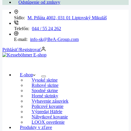
Odstúpenie od zmluvy
Sídlo:
M. Pišúta 4002, 031 01 Liptovský Mikuláš
Telefón:
044 / 55 24 262
E-mail:
info-sk@BeA-Group.com
Prihlásiť/Registrovať
E-shop
Vysoké skrine
Rohové skrine
Spodné skrine
Horné skrinky
Vybavenie zásuviek
Policové kovanie
Výpredaj Häfele
Nábytkové kovanie
LOOX osvetlenie
Produkty v zľave