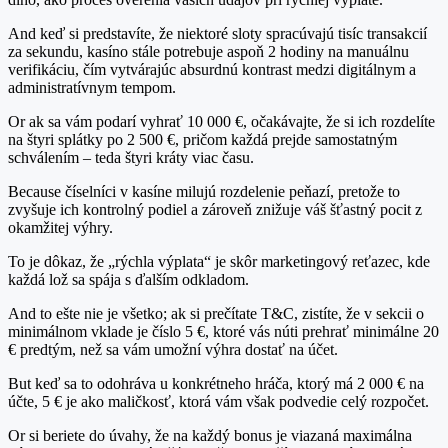
And keď si predstavíte, že niektoré sloty spracúvajú tisíc transakcií
za sekundu, kasíno stále potrebuje aspoň 2 hodiny na manuálnu
verifikáciu, čím vytvárajúc absurdnú kontrast medzi digitálnym a
administratívnym tempom.
Or ak sa vám podarí vyhrať 10 000 €, očakávajte, že si ich rozdelíte
na štyri splátky po 2 500 €, pričom každá prejde samostatným
schválením – teda štyri kráty viac času.
Because číselníci v kasíne milujú rozdelenie peňazí, pretože to
zvyšuje ich kontrolný podiel a zároveň znižuje váš šťastný pocit z
okamžitej výhry.
To je dôkaz, že „rýchla výplata“ je skôr marketingový reťazec, kde
každá lož sa spája s ďalším odkladom.
And to ešte nie je všetko; ak si prečítate T&C, zistíte, že v sekcii o
minimálnom vklade je číslo 5 €, ktoré vás núti prehrať minimálne 20
€ predtým, než sa vám umožní výhra dostať na účet.
But keď sa to odohráva u konkrétneho hráča, ktorý má 2 000 € na
účte, 5 € je ako maličkosť, ktorá vám však podvedie celý rozpočet.
Or si beriete do úvahy, že na každý bonus je viazaná maximálna