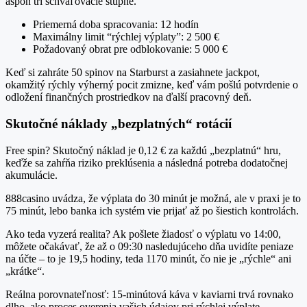
aspoň tri schvaľovacie stupne.
Priemerná doba spracovania: 12 hodín
Maximálny limit “rýchlej výplaty”: 2 500 €
Požadovaný obrat pre odblokovanie: 5 000 €
Keď si zahráte 50 spinov na Starburst a zasiahnete jackpot,
okamžitý rýchly výherný pocit zmizne, keď vám pošlú potvrdenie o
odložení finančných prostriedkov na ďalší pracovný deň.
Skutočné náklady „bezplatných“ rotácií
Free spin? Skutočný náklad je 0,12 € za každú „bezplatnú“ hru,
keďže sa zahŕňa riziko preklúsenia a následná potreba dodatočnej
akumulácie.
888casino uvádza, že výplata do 30 minút je možná, ale v praxi je to
75 minút, lebo banka ich systém vie prijať až po šiestich kontrolách.
Ako teda vyzerá realita? Ak pošlete žiadosť o výplatu vo 14:00,
môžete očakávať, že až o 09:30 nasledujúceho dňa uvidíte peniaze
na účte – to je 19,5 hodiny, teda 1170 minút, čo nie je „rýchle“ ani
„krátke“.
Reálna porovnateľnosť: 15‑minútová káva v kaviarni trvá rovnako
dlho, ako proces overenia vašich údajov pri rýchlej výplate.