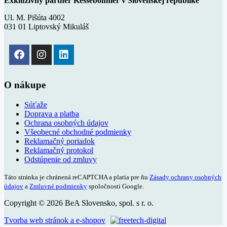
Exkluzívny partner Kesseböhmer v Slovenskej republike
Ul. M. Pišúta 4002
031 01 Liptovský Mikuláš
O nákupe
Súťaže
Doprava a platba
Ochrana osobných údajov
Všeobecné obchodné podmienky
Reklamačný poriadok
Reklamačný protokol
Odstúpenie od zmluvy
Táto stránka je chránená reCAPTCHA a platia pre ňu
Zásady ochrany osobných
údajov
a
Zmluvné podmienky
spoločnosti Google.
Copyright © 2026 BeA Slovensko, spol. s r. o.
Tvorba web stránok a e-shopov