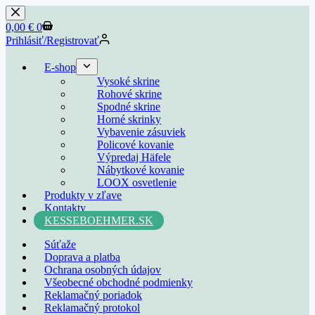
0,00
€
0
Prihlásiť/Registrovať
E-shop
Vysoké skrine
Rohové skrine
Spodné skrine
Horné skrinky
Vybavenie zásuviek
Policové kovanie
Výpredaj Häfele
Nábytkové kovanie
LOOX osvetlenie
Produkty v zľave
Kontakty
KESSEBOEHMER.SK
Súťaže
Doprava a platba
Ochrana osobných údajov
Všeobecné obchodné podmienky
Reklamačný poriadok
Reklamačný protokol