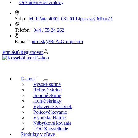
Odstúpenie od zmluvy
Sídlo:
M. Pišúta 4002, 031 01 Liptovský Mikuláš
Telefón:
044 / 55 24 262
E-mail:
info-sk@BeA-Group.com
Prihlásiť/Registrovať
E-shop
Vysoké skrine
Rohové skrine
Spodné skrine
Horné skrinky
Vybavenie zásuviek
Policové kovanie
Výpredaj Häfele
Nábytkové kovanie
LOOX osvetlenie
Produkty v zľave