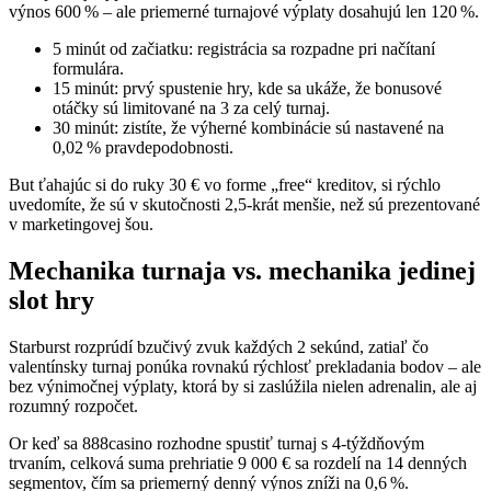
výnos 600 % – ale priemerné turnajové výplaty dosahujú len 120 %.
5 minút od začiatku: registrácia sa rozpadne pri načítaní
formulára.
15 minút: prvý spustenie hry, kde sa ukáže, že bonusové
otáčky sú limitované na 3 za celý turnaj.
30 minút: zistíte, že výherné kombinácie sú nastavené na
0,02 % pravdepodobnosti.
But ťahajúc si do ruky 30 € vo forme „free“ kreditov, si rýchlo
uvedomíte, že sú v skutočnosti 2,5‑krát menšie, než sú prezentované
v marketingovej šou.
Mechanika turnaja vs. mechanika jedinej
slot hry
Starburst rozprúdí bzučivý zvuk každých 2 sekúnd, zatiaľ čo
valentínsky turnaj ponúka rovnakú rýchlosť prekladania bodov – ale
bez výnimočnej výplaty, ktorá by si zaslúžila nielen adrenalin, ale aj
rozumný rozpočet.
Or keď sa 888casino rozhodne spustiť turnaj s 4‑týždňovým
trvaním, celková suma prehriatie 9 000 € sa rozdelí na 14 denných
segmentov, čím sa priemerný denný výnos zníži na 0,6 %.