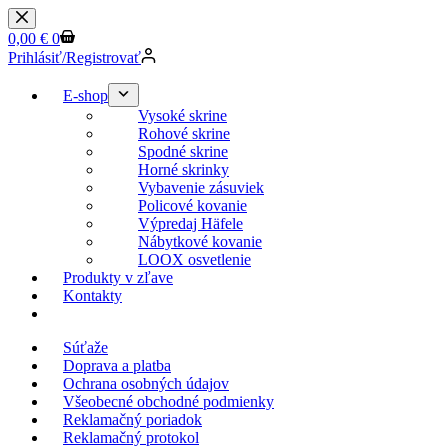
0,00
€
0
Prihlásiť/Registrovať
E-shop
Vysoké skrine
Rohové skrine
Spodné skrine
Horné skrinky
Vybavenie zásuviek
Policové kovanie
Výpredaj Häfele
Nábytkové kovanie
LOOX osvetlenie
Produkty v zľave
Kontakty
KESSEBOEHMER.SK
Súťaže
Doprava a platba
Ochrana osobných údajov
Všeobecné obchodné podmienky
Reklamačný poriadok
Reklamačný protokol