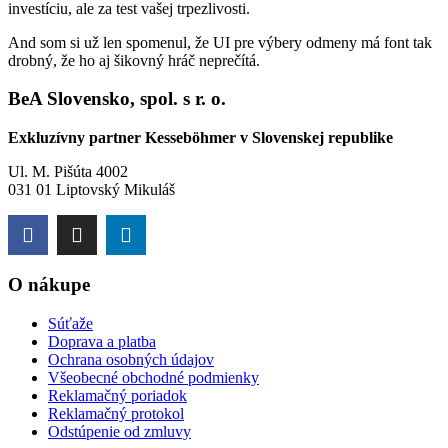
investíciu, ale za test vašej trpezlivosti.
And som si už len spomenul, že UI pre výbery odmeny má font tak
drobný, že ho aj šikovný hráč neprečítá.
BeA Slovensko, spol. s r. o.
Exkluzívny partner Kesseböhmer v Slovenskej republike
Ul. M. Pišúta 4002
031 01 Liptovský Mikuláš
O nákupe
Súťaže
Doprava a platba
Ochrana osobných údajov
Všeobecné obchodné podmienky
Reklamačný poriadok
Reklamačný protokol
Odstúpenie od zmluvy