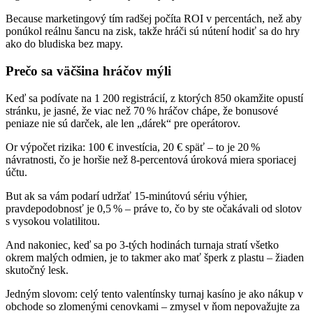
Because marketingový tím radšej počíta ROI v percentách, než aby
ponúkol reálnu šancu na zisk, takže hráči sú nútení hodiť sa do hry
ako do bludiska bez mapy.
Prečo sa väčšina hráčov mýli
Keď sa podívate na 1 200 registrácií, z ktorých 850 okamžite opustí
stránku, je jasné, že viac než 70 % hráčov chápe, že bonusové
peniaze nie sú darček, ale len „dárek“ pre operátorov.
Or výpočet rizika: 100 € investícia, 20 € späť – to je 20 %
návratnosti, čo je horšie než 8‑percentová úroková miera sporiacej
účtu.
But ak sa vám podarí udržať 15‑minútovú sériu výhier,
pravdepodobnosť je 0,5 % – práve to, čo by ste očakávali od slotov
s vysokou volatilitou.
And nakoniec, keď sa po 3‑tých hodinách turnaja stratí všetko
okrem malých odmien, je to takmer ako mať šperk z plastu – žiaden
skutočný lesk.
Jedným slovom: celý tento valentínsky turnaj kasíno je ako nákup v
obchode so zlomenými cenovkami – zmysel v ňom nepovažujte za