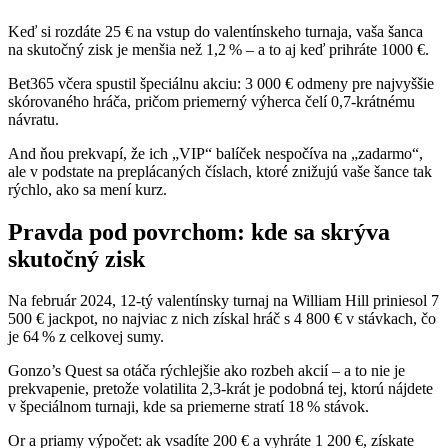
Keď si rozdáte 25 € na vstup do valentínskeho turnaja, vaša šanca
na skutočný zisk je menšia než 1,2 % – a to aj keď prihráte 1000 €.
Bet365 včera spustil špeciálnu akciu: 3 000 € odmeny pre najvyššie
skórovaného hráča, pričom priemerný výherca čelí 0,7‑krátnému
návratu.
And ňou prekvapí, že ich „VIP“ balíček nespočíva na „zadarmo“,
ale v podstate na preplácaných číslach, ktoré znižujú vaše šance tak
rýchlo, ako sa mení kurz.
Pravda pod povrchom: kde sa skrýva
skutočný zisk
Na február 2024, 12‑tý valentínsky turnaj na William Hill priniesol 7
500 € jackpot, no najviac z nich získal hráč s 4 800 € v stávkach, čo
je 64 % z celkovej sumy.
Gonzo’s Quest sa otáča rýchlejšie ako rozbeh akcií – a to nie je
prekvapenie, pretože volatilita 2,3‑krát je podobná tej, ktorú nájdete
v špeciálnom turnaji, kde sa priemerne stratí 18 % stávok.
Or a priamy výpočet: ak vsadíte 200 € a vyhráte 1 200 €, získate