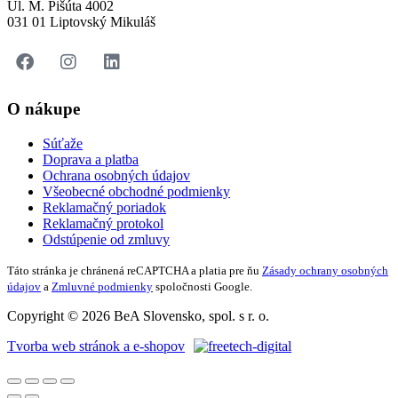
Ul. M. Pišúta 4002
031 01 Liptovský Mikuláš
O nákupe
Súťaže
Doprava a platba
Ochrana osobných údajov
Všeobecné obchodné podmienky
Reklamačný poriadok
Reklamačný protokol
Odstúpenie od zmluvy
Táto stránka je chránená reCAPTCHA a platia pre ňu
Zásady ochrany osobných
údajov
a
Zmluvné podmienky
spoločnosti Google.
Copyright © 2026 BeA Slovensko, spol. s r. o.
Tvorba web stránok a e-shopov