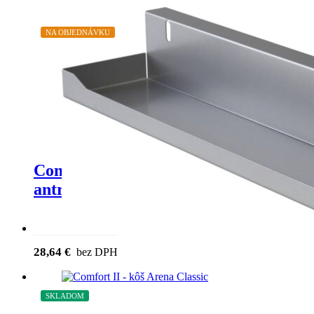
NA OBJEDNÁVKU
Comfort II – poli?ka na koreniny
antracit
28,64
€
bez DPH
SKLADOM