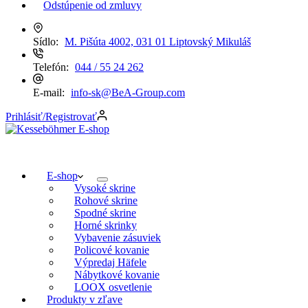
Odstúpenie od zmluvy
Sídlo:
M. Pišúta 4002, 031 01 Liptovský Mikuláš
Telefón:
044 / 55 24 262
E-mail:
info-sk@BeA-Group.com
Prihlásiť/Registrovať
E-shop
Vysoké skrine
Rohové skrine
Spodné skrine
Horné skrinky
Vybavenie zásuviek
Policové kovanie
Výpredaj Häfele
Nábytkové kovanie
LOOX osvetlenie
Produkty v zľave