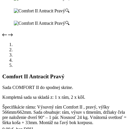
🔍
🔍
Comfort II Antracit Pravý
Sada COMFORT II do spodnej skrine.
Kompletná sada sa skladá z: 1 x rám, 2 x kôš.
Špecifikácie rámu: Výsuvný rám Comfort II , pravý, výšky
566mm/662mm. Sada obsahuje: rám, výsuv s tlmením, držiaky čela
pre naloženie dverí 90° – 1 pár. Nosnosť 24 kg. Vnútorná svetlosť =
šírka koša + 33mm. Montáž na ľavý bok korpusu.