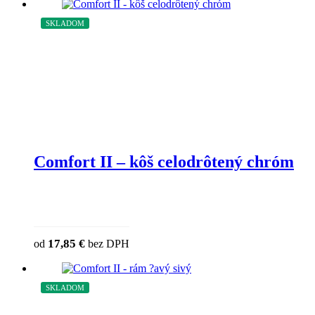
SKLADOM
Comfort II – kôš celodrôtený chróm
17,85
€
od
bez DPH
SKLADOM