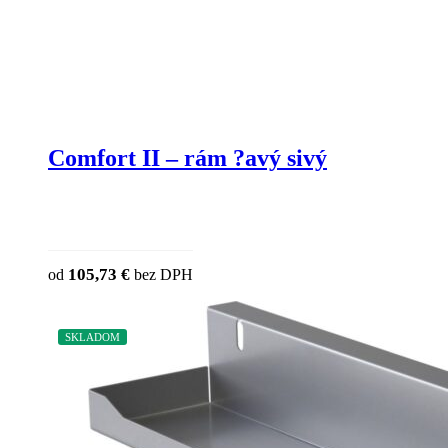
Comfort II – rám ?avý sivý
105,73
€
od
bez DPH
SKLADOM