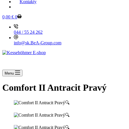
Kontakty
KESSEBOEHMER.SK
0,00
€
0
044 / 55 24 262
info@sk.BeA-Group.com
Menu
Comfort II Antracit Pravý
🔍
🔍
🔍