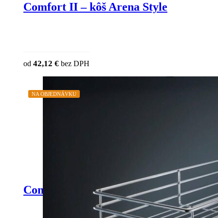
Comfort II – kôš Arena Style
42,12
€
od
bez DPH
NA OBJEDNÁVKU
Comfort II – kôš celodrôtený sivý