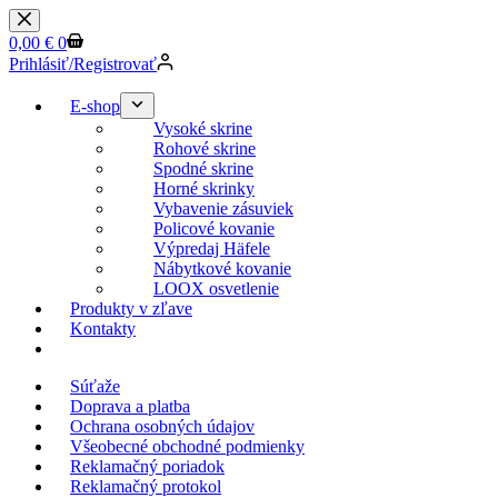
0,00
€
0
Prihlásiť/Registrovať
E-shop
Vysoké skrine
Rohové skrine
Spodné skrine
Horné skrinky
Vybavenie zásuviek
Policové kovanie
Výpredaj Häfele
Nábytkové kovanie
LOOX osvetlenie
Produkty v zľave
Kontakty
KESSEBOEHMER.SK
Súťaže
Doprava a platba
Ochrana osobných údajov
Všeobecné obchodné podmienky
Reklamačný poriadok
Reklamačný protokol