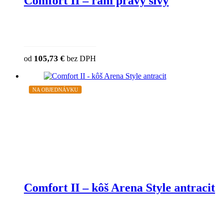
Comfort II – rám pravý sivý
105,73
€
od
bez DPH
NA OBJEDNÁVKU
Comfort II – kôš Arena Style antracit