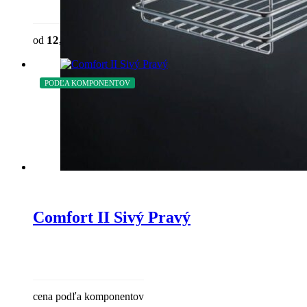
12,66
€
od
bez DPH
PODĽA KOMPONENTOV
Comfort II Sivý Pravý
cena podľa komponentov