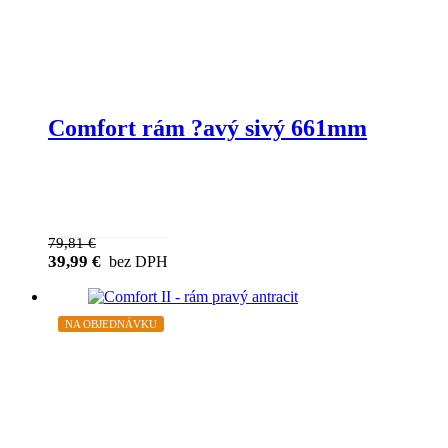
Comfort rám ?avý sivý 661mm
79,81
€
39,99
€
bez DPH
NA OBJEDNÁVKU