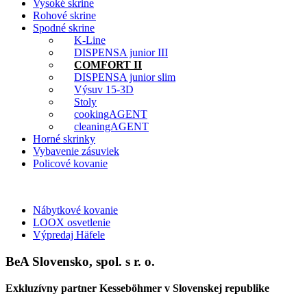
Vysoké skrine
Rohové skrine
Spodné skrine
K-Line
DISPENSA junior III
COMFORT II
DISPENSA junior slim
Výsuv 15-3D
Stoly
cookingAGENT
cleaningAGENT
Horné skrinky
Vybavenie zásuviek
Policové kovanie
Nábytkové kovanie
LOOX osvetlenie
Výpredaj Häfele
BeA Slovensko, spol. s r. o.
Exkluzívny partner Kesseböhmer v Slovenskej republike