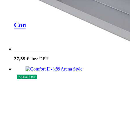
Comfort II – poli?ka na koreniny sivá
27,59
€
bez DPH
SKLADOM