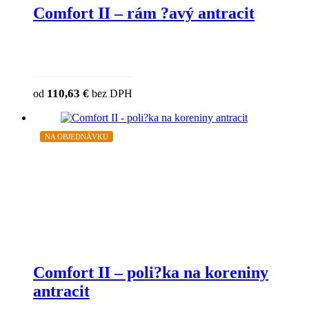
Comfort II – rám ?avý antracit
This product has multiple variants. The 
110,63
€
od
bez DPH
chosen on the product page
NA OBJEDNÁVKU
Comfort II – poli?ka na koreniny
antracit