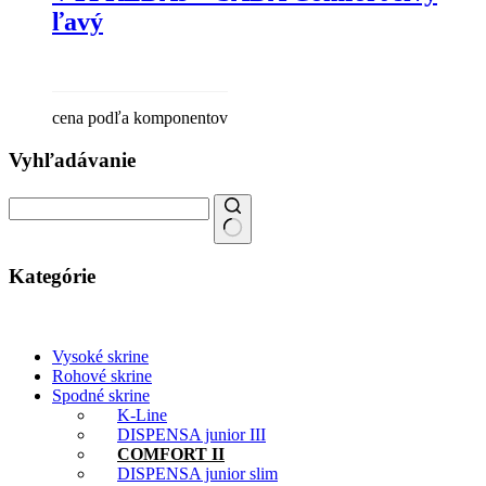
ľavý
cena podľa komponentov
Vyhľadávanie
Search
for:
Kategórie
Vysoké skrine
Rohové skrine
Spodné skrine
K-Line
DISPENSA junior III
COMFORT II
DISPENSA junior slim