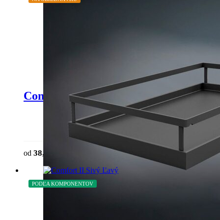
Comfort II – kôš Arena Style antracit
This product has multiple variants. The o
38,07
€
od
bez DPH
chosen on the product page
PODĽA KOMPONENTOV