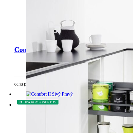
Comfort II Antracit Ľavý
cena podľa komponentov
PODĽA KOMPONENTOV