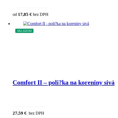
This product has multiple variants. The o
17,85
€
od
bez DPH
chosen on the product page
SKLADOM
Comfort II – poli?ka na koreniny sivá
27,59
€
bez DPH