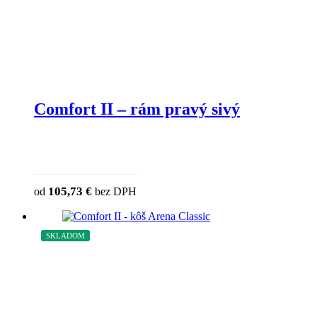
Comfort II – rám pravý sivý
This product has multiple variants. The
105,73
€
od
bez DPH
chosen on the product page
SKLADOM