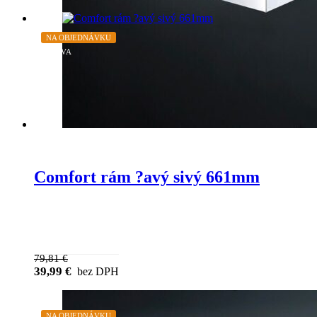
chosen on the product page
NA OBJEDNÁVKU
ZĽAVA
Comfort rám ?avý sivý 661mm
79,81
€
39,99
€
bez DPH
NA OBJEDNÁVKU