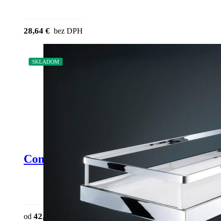
28,64
€
bez DPH
SKLADOM
Comfort II – kôš Arena Style
This product has multiple variants. The o
42,12
€
od
bez DPH