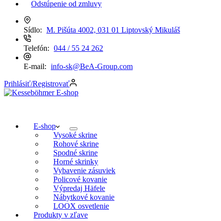
Odstúpenie od zmluvy
Sídlo:
M. Pišúta 4002, 031 01 Liptovský Mikuláš
Telefón:
044 / 55 24 262
E-mail:
info-sk@BeA-Group.com
Prihlásiť/Registrovať
E-shop
Vysoké skrine
Rohové skrine
Spodné skrine
Horné skrinky
Vybavenie zásuviek
Policové kovanie
Výpredaj Häfele
Nábytkové kovanie
LOOX osvetlenie
Produkty v zľave