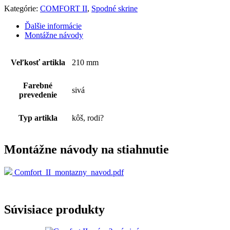
-
Kategórie:
COMFORT II
,
Spodné skrine
kôš
celodrôtený
Ďalšie informácie
sivý
Montážne návody
Veľkosť artikla
210 mm
Farebné
sivá
prevedenie
Typ artikla
kôš, rodi?
Montážne návody na stiahnutie
Comfort_II_montazny_navod.pdf
Súvisiace produkty