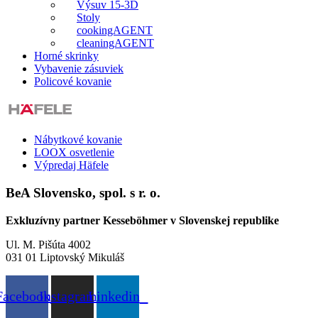
Výsuv 15-3D
Stoly
cookingAGENT
cleaningAGENT
Horné skrinky
Vybavenie zásuviek
Policové kovanie
Nábytkové kovanie
LOOX osvetlenie
Výpredaj Häfele
BeA Slovensko, spol. s r. o.
Exkluzívny partner Kesseböhmer v Slovenskej republike
Ul. M. Pišúta 4002
031 01 Liptovský Mikuláš
Facebook
Instagram
Linkedin