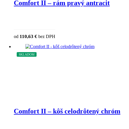
Comfort II – rám pravý antracit
This product has multiple variants. The 
110,63
€
od
bez DPH
chosen on the product page
SKLADOM
Comfort II – kôš celodrôtený chróm