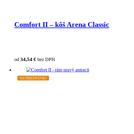
Comfort II – kôš Arena Classic
This product has multiple variants. The o
34,54
€
od
bez DPH
chosen on the product page
NA OBJEDNÁVKU