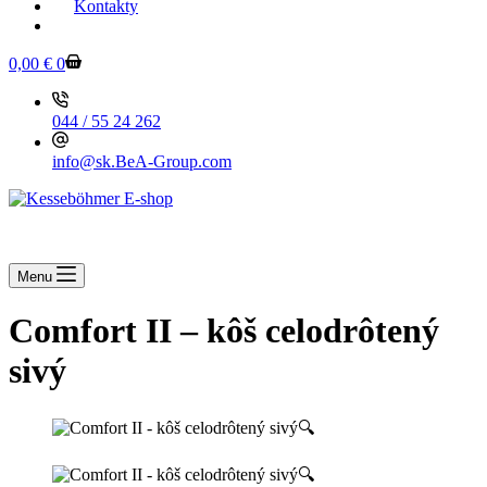
Kontakty
KESSEBOEHMER.SK
Shopping
0,00
€
0
cart
044 / 55 24 262
info@sk.BeA-Group.com
Menu
Comfort II – kôš celodrôtený
sivý
🔍
🔍