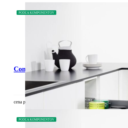
PODĽA KOMPONENTOV
Comfort II Antracit Pravý
cena podľa komponentov
PODĽA KOMPONENTOV