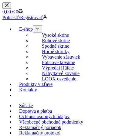
Skip
to
Shopping
0,00
€
0
content
cart
Prihlásiť/Registrovať
E-shop
Vysoké skrine
Rohové skrine
Spodné skrine
Horné skrinky
Vybavenie zásuviek
Policové kovanie
Výpredaj Häfele
Nábytkové kovanie
LOOX osvetlenie
Produkty v zľave
Kontakty
KESSEBOEHMER.SK
Súťaže
Doprava a platba
Ochrana osobných údajov
Všeobecné obchodné podmienky
Reklamačný poriadok
Reklamačný protokol