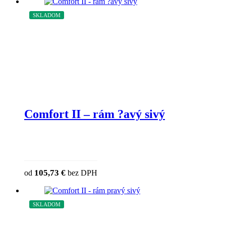
SKLADOM
Comfort II – rám ?avý sivý
This product has multiple variants. The
105,73
€
od
bez DPH
chosen on the product page
SKLADOM