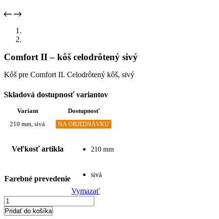
Comfort II – kôš celodrôtený sivý
Kôš pre Comfort II. Celodrôtený kôš, sivý
Skladová dostupnosť variantov
Variant
Dostupnosť
210 mm, sivá
NA OBJEDNÁVKU
Veľkosť artikla
210 mm
sivá
Farebné prevedenie
Vymazať
množstvo
Comfort
Pridať do košíka
II