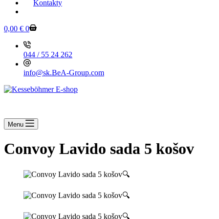
Kontakty
KESSEBOEHMER.SK
Shopping
0,00
€
0
cart
044 / 55 24 262
info@sk.BeA-Group.com
Menu
Convoy Lavido sada 5 košov
🔍
🔍
🔍