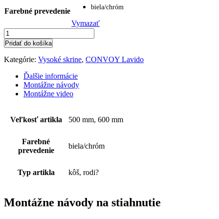
biela/chróm
Farebné prevedenie
Vymazať
množstvo
Convoy
Pridať do košíka
Lavido
sada
Kategórie:
Vysoké skrine
,
CONVOY Lavido
5
košov
Ďalšie informácie
Montážne návody
Montážne video
Veľkosť artikla
500 mm, 600 mm
Farebné
biela/chróm
prevedenie
Typ artikla
kôš, rodi?
Montážne návody na stiahnutie