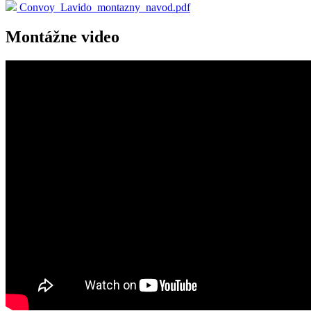
Convoy_Lavido_montazny_navod.pdf
Montážne video