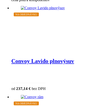
NA OBJEDNÁVKU
Convoy Lavido plnovýsuv
This product has multiple variants. The
237,14
€
od
bez DPH
chosen on the product page
NA OBJEDNÁVKU