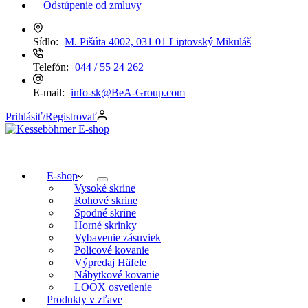
Odstúpenie od zmluvy
Sídlo:
M. Pišúta 4002, 031 01 Liptovský Mikuláš
Telefón:
044 / 55 24 262
E-mail:
info-sk@BeA-Group.com
Prihlásiť/Registrovať
E-shop
Vysoké skrine
Rohové skrine
Spodné skrine
Horné skrinky
Vybavenie zásuviek
Policové kovanie
Výpredaj Häfele
Nábytkové kovanie
LOOX osvetlenie
Produkty v zľave