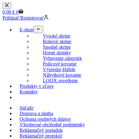
Skip
to
Shopping
0,00
€
0
content
cart
Prihlásiť/Registrovať
E-shop
Vysoké skrine
Rohové skrine
Spodné skrine
Horné skrinky
Vybavenie zásuviek
Policové kovanie
Výpredaj Häfele
Nábytkové kovanie
LOOX osvetlenie
Produkty v zľave
Kontakty
KESSEBOEHMER.SK
Súťaže
Doprava a platba
Ochrana osobných údajov
Všeobecné obchodné podmienky
Reklamačný poriadok
Reklamačný protokol