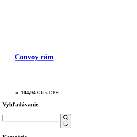
Convoy rám
This product has multiple variants. The
104,94
€
od
bez DPH
chosen on the product page
Vyhľadávanie
Search
for: