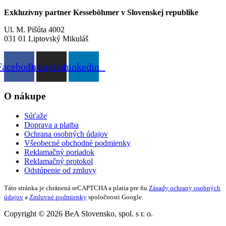
Exkluzívny partner Kesseböhmer v Slovenskej republike
Ul. M. Pišúta 4002
031 01 Liptovský Mikuláš
Facebook
Instagram
Linkedin
O nákupe
Súťaže
Doprava a platba
Ochrana osobných údajov
Všeobecné obchodné podmienky
Reklamačný poriadok
Reklamačný protokol
Odstúpenie od zmluvy
Táto stránka je chránená reCAPTCHA a platia pre ňu
Zásady ochrany osobných
údajov
a
Zmluvné podmienky
spoločnosti Google.
Copyright © 2026 BeA Slovensko, spol. s r. o.