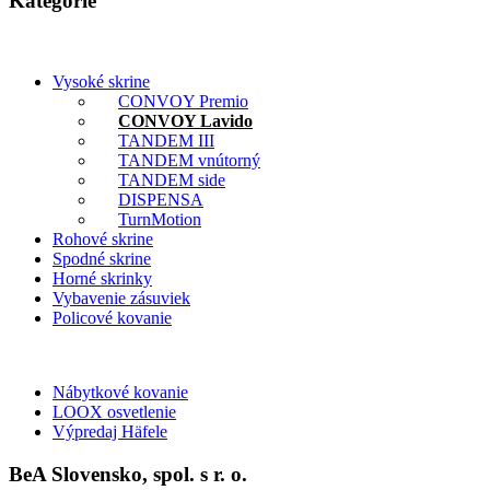
Kategórie
Vysoké skrine
CONVOY Premio
CONVOY Lavido
TANDEM III
TANDEM vnútorný
TANDEM side
DISPENSA
TurnMotion
Rohové skrine
Spodné skrine
Horné skrinky
Vybavenie zásuviek
Policové kovanie
Nábytkové kovanie
LOOX osvetlenie
Výpredaj Häfele
BeA Slovensko, spol. s r. o.