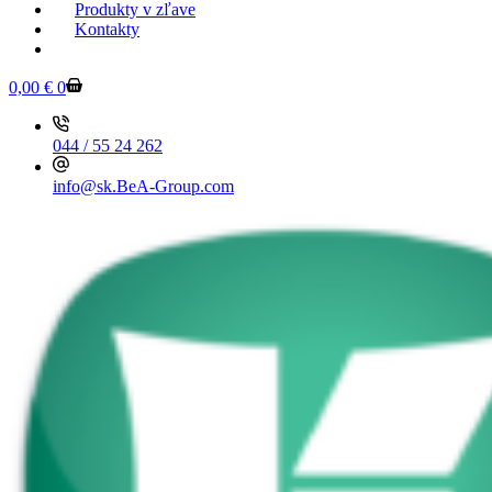
Produkty v zľave
Kontakty
KESSEBOEHMER.SK
0,00
€
0
044 / 55 24 262
info@sk.BeA-Group.com