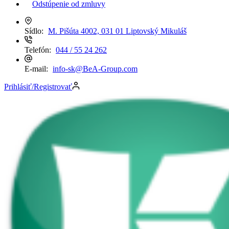
Odstúpenie od zmluvy
Sídlo:
M. Pišúta 4002, 031 01 Liptovský Mikuláš
Telefón:
044 / 55 24 262
E-mail:
info-sk@BeA-Group.com
Prihlásiť/Registrovať