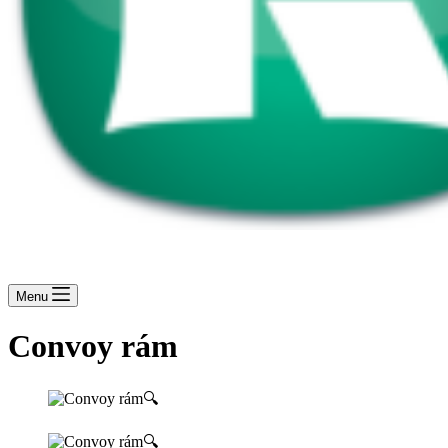
Menu
Convoy rám
🔍
🔍