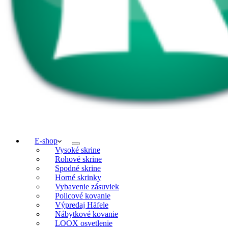
E-shop
Vysoké skrine
Rohové skrine
Spodné skrine
Horné skrinky
Vybavenie zásuviek
Policové kovanie
Výpredaj Häfele
Nábytkové kovanie
LOOX osvetlenie