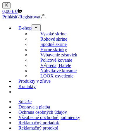
0,00
€
0
Prihlásiť/Registrovať
E-shop
Vysoké skrine
Rohové skrine
Spodné skrine
Horné skrinky
Vybavenie zásuviek
Policové kovanie
Výpredaj Häfele
Nábytkové kovanie
LOOX osvetlenie
Produkty v zľave
Kontakty
KESSEBOEHMER.SK
Súťaže
Doprava a platba
Ochrana osobných údajov
Všeobecné obchodné podmienky
Reklamačný poriadok
Reklamačný protokol