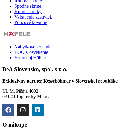
Rohové skrine
Spodné skrine
Horné skrinky
Vybavenie zásuviek
Policové kovanie
Nábytkové kovanie
LOOX osvetlenie
Výpredaj Häfele
BeA Slovensko, spol. s r. o.
Exkluzívny partner Kesseböhmer v Slovenskej republike
Ul. M. Pišúta 4002
031 01 Liptovský Mikuláš
O nákupe