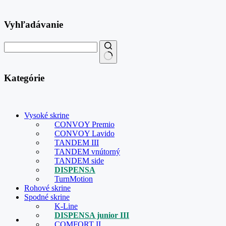
Vyhľadávanie
Kategórie
Vysoké skrine
CONVOY Premio
CONVOY Lavido
TANDEM III
TANDEM vnútorný
TANDEM side
DISPENSA
TurnMotion
Rohové skrine
Spodné skrine
K-Line
DISPENSA junior III
COMFORT II