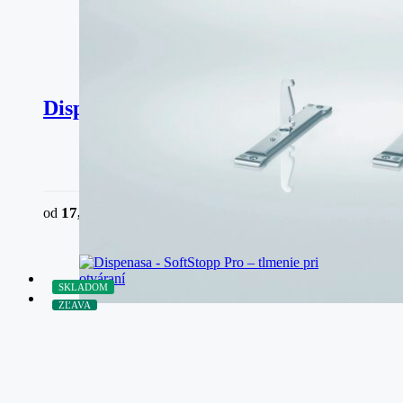
Dispensa – uchytenie ?ela
17,05
€
od
bez DPH
SKLADOM
ZĽAVA