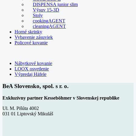
DISPENSA junior slim
Výsuv 15-3D
Stoly
cookingAGENT
cleaningAGENT
Horné skrinky
Vybavenie zásuviek
Policové kovanie
Nábytkové kovanie
LOOX osvetlenie
Výpredaj Häfele
BeA Slovensko, spol. s r. o.
Exkluzívny partner Kesseböhmer v Slovenskej republike
Ul. M. Pišúta 4002
031 01 Liptovský Mikuláš