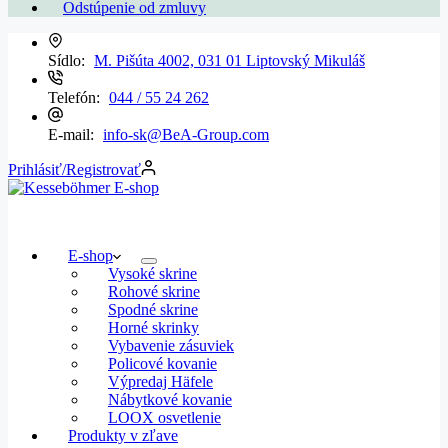
Odstúpenie od zmluvy
Sídlo:
M. Pišúta 4002, 031 01 Liptovský Mikuláš
Telefón:
044 / 55 24 262
E-mail:
info-sk@BeA-Group.com
Prihlásiť/Registrovať
E-shop
Vysoké skrine
Rohové skrine
Spodné skrine
Horné skrinky
Vybavenie zásuviek
Policové kovanie
Výpredaj Häfele
Nábytkové kovanie
LOOX osvetlenie
Produkty v zľave