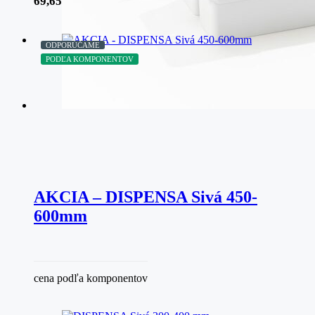
69,65
€
bez DPH
ODPORÚČAME
PODĽA KOMPONENTOV
AKCIA – DISPENSA Sivá 450-
600mm
cena podľa komponentov