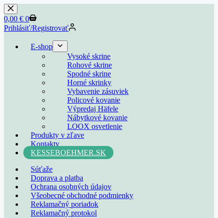
0,00
€
0
Prihlásiť/Registrovať
E-shop
Vysoké skrine
Rohové skrine
Spodné skrine
Horné skrinky
Vybavenie zásuviek
Policové kovanie
Výpredaj Häfele
Nábytkové kovanie
LOOX osvetlenie
Produkty v zľave
Kontakty
KESSEBOEHMER.SK
Súťaže
Doprava a platba
Ochrana osobných údajov
Všeobecné obchodné podmienky
Reklamačný poriadok
Reklamačný protokol