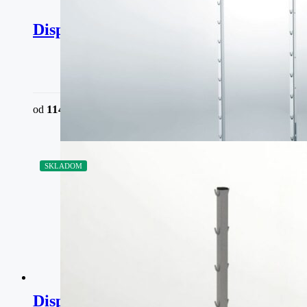
Dispensa – Rám Click Fixx
114,30
€
od
bez DPH
SKLADOM
Dispensa junior III – rám