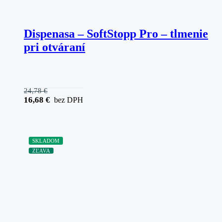
Dispenasa – SoftStopp Pro – tlmenie
pri otváraní
24,78
€
16,68
€
bez DPH
SKLADOM
ZĽAVA