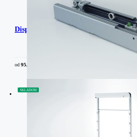
Dispensa – plnovýsuv
95,70
€
od
bez DPH
SKLADOM