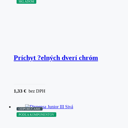
SKLADOM
Príchyt ?elných dverí chróm
1,33
€
bez DPH
ODPORÚČAME
PODĽA KOMPONENTOV