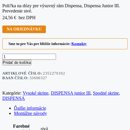
Poli?ka na dózy pre výsuvný rám Dispensa, Dispensa Junior III.
Prevedenie sivé.
24,56
€
bez DPH
NA OBJEDNÁVKU
Sme tu pre Vás pre bližšie informácie:
Kontakty
Pridať do košíka
ARTIKLOVÉ ČÍSLO:
2352270102
BAAN ČÍSLO:
33600327
Kategórie:
Vysoké skrine
,
DISPENSA junior III
,
Spodné skrine
,
DISPENSA
Ďalšie informácie
Montážne návody
Farebné
sivá