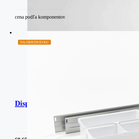
cena podľa komponentov
NA OBJEDNÁVKU
Dispensa – YouboXx sada 3 – biela