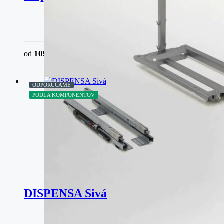
109,02
€
od
bez DPH
ODPORÚČAME
PODĽA KOMPONENTOV
DISPENSA Sivá