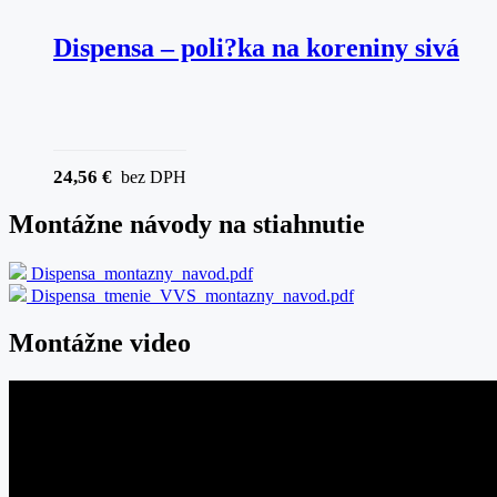
Dispensa – poli?ka na koreniny sivá
24,56
€
bez DPH
Montážne návody na stiahnutie
Dispensa_montazny_navod.pdf
Dispensa_tmenie_VVS_montazny_navod.pdf
Montážne video