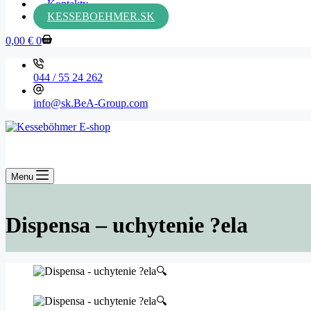
Kontakty
KESSEBOEHMER.SK
Shopping
0,00
€
0
cart
044 / 55 24 262
info@sk.BeA-Group.com
Menu
Dispensa – uchytenie ?ela
🔍
🔍