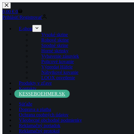
Skip
to
Shopping
0,00
€
0
content
cart
Prihlásiť/Registrovať
E-shop
Vysoké skrine
Rohové skrine
Spodné skrine
Horné skrinky
Vybavenie zásuviek
Policové kovanie
Výpredaj Häfele
Nábytkové kovanie
LOOX osvetlenie
Produkty v zľave
Kontakty
KESSEBOEHMER.SK
Súťaže
Doprava a platba
Ochrana osobných údajov
Všeobecné obchodné podmienky
Reklamačný poriadok
Reklamačný protokol