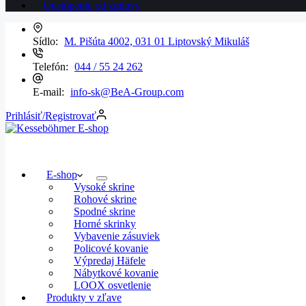
Odstúpenie od zmluvy
Sídlo:
M. Pišúta 4002, 031 01 Liptovský Mikuláš
Telefón:
044 / 55 24 262
E-mail:
info-sk@BeA-Group.com
Prihlásiť/Registrovať
E-shop
Vysoké skrine
Rohové skrine
Spodné skrine
Horné skrinky
Vybavenie zásuviek
Policové kovanie
Výpredaj Häfele
Nábytkové kovanie
LOOX osvetlenie
Produkty v zľave