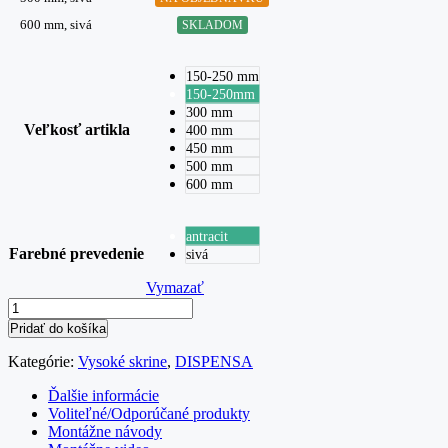
600 mm, sivá
SKLADOM
150-250 mm
150-250mm
300 mm
Veľkosť artikla
400 mm
450 mm
500 mm
600 mm
antracit
Farebné prevedenie
sivá
Vymazať
množstvo
Dispensa
Pridať do košíka
-
uchytenie
Kategórie:
Vysoké skrine
,
DISPENSA
?
ela
Ďalšie informácie
Voliteľné/Odporúčané produkty
Montážne návody