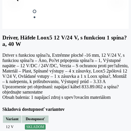
Driver, Häfele Loox5 12 V/24 V, s funkciou 1 spína?
a, 40 W
Driver s funkciou spína?a, Extrémne ploché -16 mm, 12 V/24 V, s
funkciou spína?a – Áno, Po?et pripojenia spína?a – 1, Výstupné
napätie – 12 V/DC / 24V/DC, Verzia – S ochranou proti pre?aženiu,
Materiál – Plast, Spínané výstupy – 4 x zásuvky, Loox5 2pólová 12
V/24 V, Ovládané vstupy – 1 x zásuvka a 1 x Loox spína?, Montáž
– k nalepeniu, k prišrubovaniu, Výstupný prúd – 3.33 A
Upozornenie pri objednaní: napájací kábel 833.89.002 a spína?
objednajte samostatne
Obsah balenia: 1 napájací zdroj s upev?ovacím materiálom
Skladová dostupnosť variantov
Variant
Dostupnosť
12 V
SKLADOM