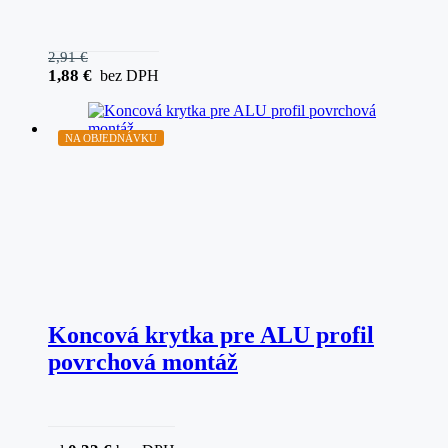
2,91
€
1,88
€
bez DPH
NA OBJEDNÁVKU
Koncová krytka pre ALU profil
povrchová montáž