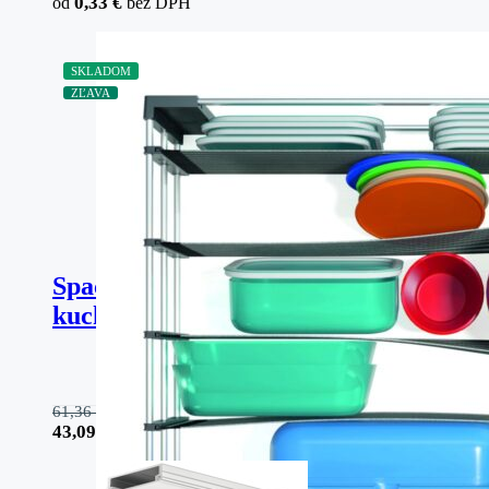
0,33
€
od
bez DPH
SKLADOM
ZĽAVA
SpaceFlexx – Flexibilný organizér do
kuchynských zásuviek
61,36
€
43,09
€
bez DPH