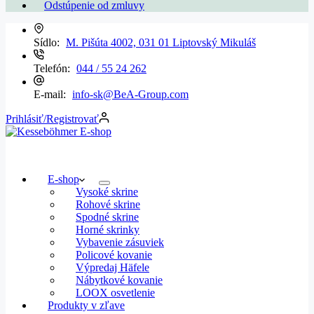
Odstúpenie od zmluvy
Sídlo:
M. Pišúta 4002, 031 01 Liptovský Mikuláš
Telefón:
044 / 55 24 262
E-mail:
info-sk@BeA-Group.com
Prihlásiť/Registrovať
E-shop
Vysoké skrine
Rohové skrine
Spodné skrine
Horné skrinky
Vybavenie zásuviek
Policové kovanie
Výpredaj Häfele
Nábytkové kovanie
LOOX osvetlenie
Produkty v zľave