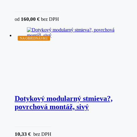
160,00
€
od
bez DPH
NA OBJEDNÁVKU
Dotykový modularný stmieva?,
povrchová montáž, sivý
10,33
€
bez DPH