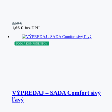
2,50
€
1,66
€
bez DPH
PODĽA KOMPONENTOV
VÝPREDAJ – SADA Comfort sivý
ľavý