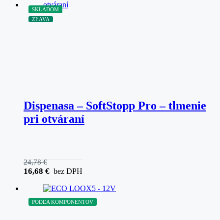
SKLADOM
ZĽAVA
Dispenasa – SoftStopp Pro – tlmenie
pri otváraní
24,78
€
16,68
€
bez DPH
PODĽA KOMPONENTOV