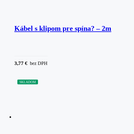
Kábel s klipom pre spína? – 2m
3,77
€
bez DPH
SKLADOM