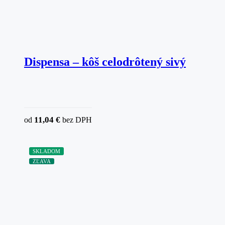
Dispensa – kôš celodrôtený sivý
11,04
€
od
bez DPH
SKLADOM
ZĽAVA