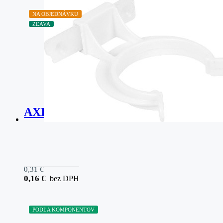
NA OBJEDNÁVKU
ZĽAVA
AXILO Držiak sokla na nalisovanie
0,31
€
0,16
€
bez DPH
PODĽA KOMPONENTOV