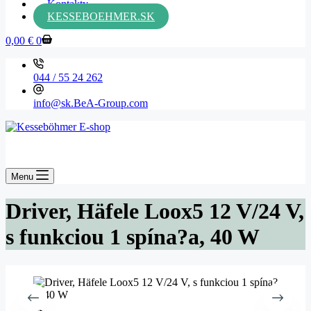
Kontakty
KESSEBOEHMER.SK
0,00
€
0
044 / 55 24 262
info@sk.BeA-Group.com
Menu
Driver, Häfele Loox5 12 V/24 V,
s funkciou 1 spína?a, 40 W
🔍