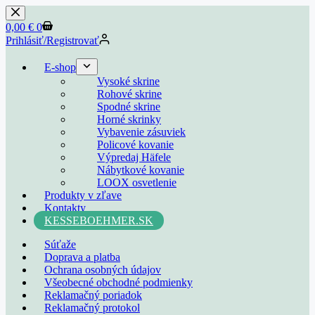
0,00
€
0
Prihlásiť/Registrovať
E-shop
Vysoké skrine
Rohové skrine
Spodné skrine
Horné skrinky
Vybavenie zásuviek
Policové kovanie
Výpredaj Häfele
Nábytkové kovanie
LOOX osvetlenie
Produkty v zľave
Kontakty
KESSEBOEHMER.SK
Súťaže
Doprava a platba
Ochrana osobných údajov
Všeobecné obchodné podmienky
Reklamačný poriadok
Reklamačný protokol