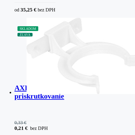
35,25
€
od
bez DPH
SKLADOM
ZĽAVA
AXILO Držiak sokla na
priskrutkovanie
0,33
€
0,21
€
bez DPH