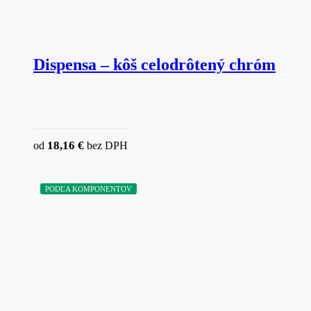
Dispensa – kôš celodrôtený chróm
18,16
€
od
bez DPH
PODĽA KOMPONENTOV