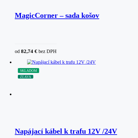
MagicCorner – sada košov
82,74
€
od
bez DPH
SKLADOM
ZĽAVA
Napájací kábel k trafu 12V /24V