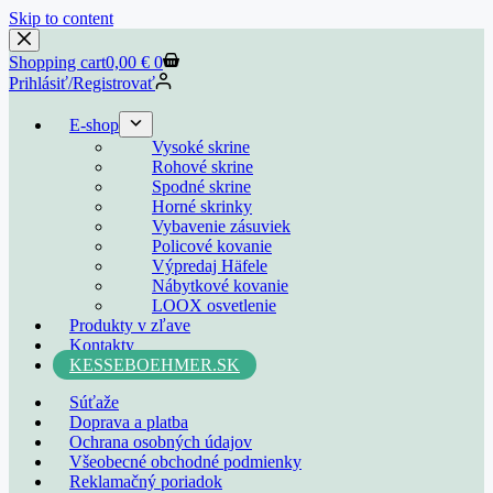
Skip to content
Shopping cart
0,00
€
0
Prihlásiť/Registrovať
E-shop
Vysoké skrine
Rohové skrine
Spodné skrine
Horné skrinky
Vybavenie zásuviek
Policové kovanie
Výpredaj Häfele
Nábytkové kovanie
LOOX osvetlenie
Produkty v zľave
Kontakty
KESSEBOEHMER.SK
Súťaže
Doprava a platba
Ochrana osobných údajov
Všeobecné obchodné podmienky
Reklamačný poriadok