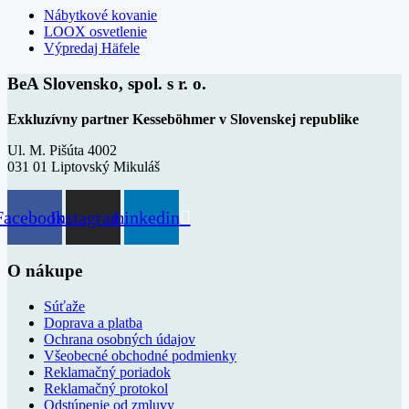
Nábytkové kovanie
LOOX osvetlenie
Výpredaj Häfele
BeA Slovensko, spol. s r. o.
Exkluzívny partner Kesseböhmer v Slovenskej republike
Ul. M. Pišúta 4002
031 01 Liptovský Mikuláš
Facebook
Instagram
Linkedin
O nákupe
Súťaže
Doprava a platba
Ochrana osobných údajov
Všeobecné obchodné podmienky
Reklamačný poriadok
Reklamačný protokol
Odstúpenie od zmluvy