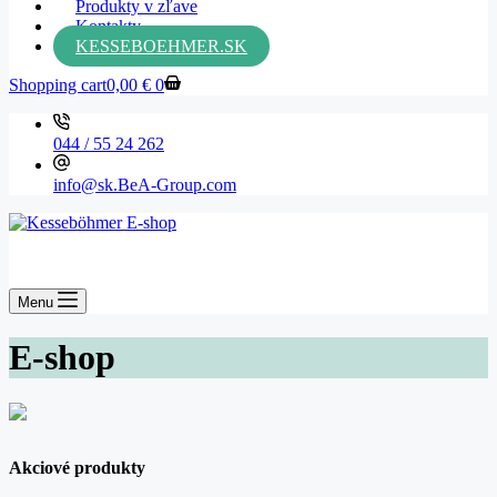
Produkty v zľave
Kontakty
KESSEBOEHMER.SK
Shopping cart
0,00
€
0
044 / 55 24 262
info@sk.BeA-Group.com
Menu
E-shop
Akciové produkty