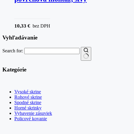
10,33
€
bez DPH
Vyhľadávanie
Search for:
Kategórie
Vysoké skrine
Rohové skrine
Spodné skrine
Horné skrinky
Vybavenie zásuviek
Policové kovanie