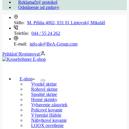
Reklamačný protokol
Odstúpenie od zmluvy
Sídlo:
M. Pišúta 4002, 031 01 Liptovský Mikuláš
Telefón:
044 / 55 24 262
E-mail:
info-sk@BeA-Group.com
Prihlásiť/Registrovať
E-shop
Vysoké skrine
Rohové skrine
Spodné skrine
Horné skrinky
Vybavenie zásuviek
Policové kovanie
Výpredaj Häfele
Nábytkové kovanie
LOOX osvetlenie