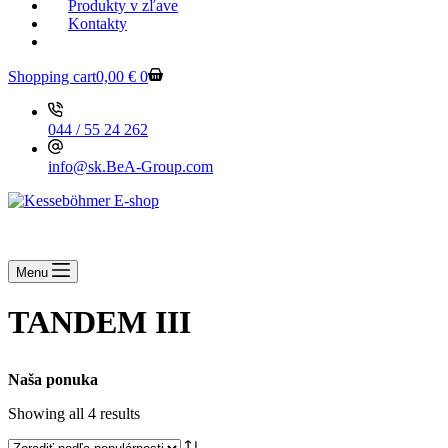
Produkty v zľave
Kontakty
KESSEBOEHMER.SK
Shopping cart
0,00
€
0
044 / 55 24 262
info@sk.BeA-Group.com
Menu
TANDEM III
Naša ponuka
Showing all 4 results