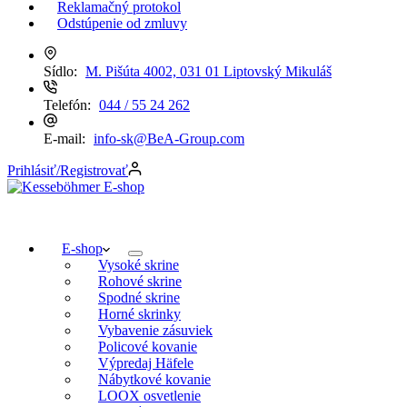
Reklamačný protokol
Odstúpenie od zmluvy
Sídlo:
M. Pišúta 4002, 031 01 Liptovský Mikuláš
Telefón:
044 / 55 24 262
E-mail:
info-sk@BeA-Group.com
Prihlásiť/Registrovať
E-shop
Vysoké skrine
Rohové skrine
Spodné skrine
Horné skrinky
Vybavenie zásuviek
Policové kovanie
Výpredaj Häfele
Nábytkové kovanie
LOOX osvetlenie