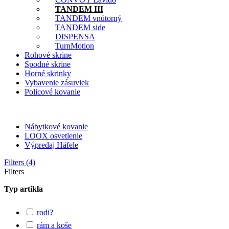
TANDEM III
TANDEM vnútorný
TANDEM side
DISPENSA
TurnMotion
Rohové skrine
Spodné skrine
Horné skrinky
Vybavenie zásuviek
Policové kovanie
Nábytkové kovanie
LOOX osvetlenie
Výpredaj Häfele
Filters (4)
Filters
Typ artikla
rodi?
rám a koše