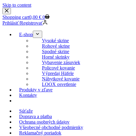
Skip to content
Shopping cart
0,00
€
0
Prihlásiť/Registrovať
E-shop
Vysoké skrine
Rohové skrine
Spodné skrine
Horné skrinky
Vybavenie zásuviek
Policové kovanie
Výpredaj Häfele
Nábytkové kovanie
LOOX osvetlenie
Produkty v zľave
Kontakty
KESSEBOEHMER.SK
Súťaže
Doprava a platba
Ochrana osobných údajov
Všeobecné obchodné podmienky
Reklamačný poriadok