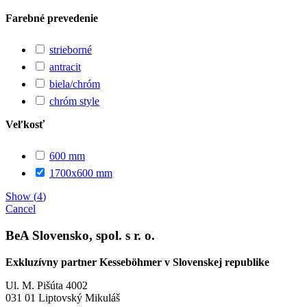
Farebné prevedenie
strieborné
antracit
biela/chróm
chróm style
Veľkosť
600 mm
1700x600 mm
Show
(
4
)
Cancel
BeA Slovensko, spol. s r. o.
Exkluzívny partner Kesseböhmer v Slovenskej republike
Ul. M. Pišúta 4002
031 01 Liptovský Mikuláš