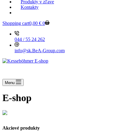
Produkty v zľave
Kontakty
KESSEBOEHMER.SK
Shopping cart
0,00
€
0
044 / 55 24 262
info@sk.BeA-Group.com
Menu
E-shop
Akciové produkty