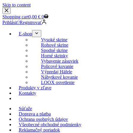
Skip to content
Shopping cart
0,00
€
0
Prihlásiť/Registrovať
E-shop
Vysoké skrine
Rohové skrine
Spodné skrine
Horné skrinky
Vybavenie zásuviek
Policové kovanie
Výpredaj Häfele
Nábytkové kovanie
LOOX osvetlenie
Produkty v zľave
Kontakty
KESSEBOEHMER.SK
Súťaže
Doprava a platba
Ochrana osobných údajov
Všeobecné obchodné podmienky
Reklamačný poriadok