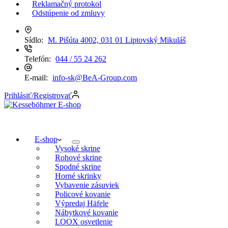
Reklamačný protokol
Odstúpenie od zmluvy
Sídlo:
M. Pišúta 4002, 031 01 Liptovský Mikuláš
Telefón:
044 / 55 24 262
E-mail:
info-sk@BeA-Group.com
Prihlásiť/Registrovať
E-shop
Vysoké skrine
Rohové skrine
Spodné skrine
Horné skrinky
Vybavenie zásuviek
Policové kovanie
Výpredaj Häfele
Nábytkové kovanie
LOOX osvetlenie